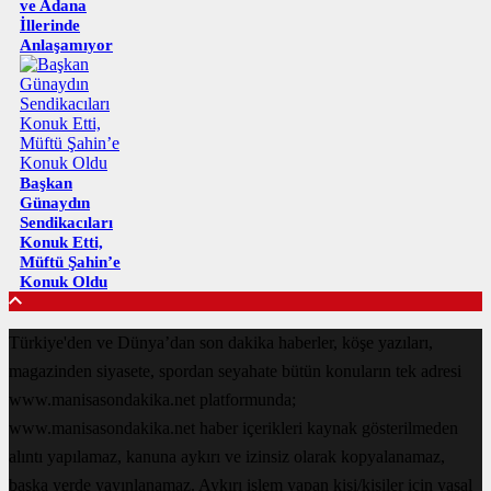
ve Adana
İllerinde
Anlaşamıyor
Başkan
Günaydın
Sendikacıları
Konuk Etti,
Müftü Şahin’e
Konuk Oldu
Türkiye'den ve Dünya’dan son dakika haberler, köşe yazıları,
magazinden siyasete, spordan seyahate bütün konuların tek adresi
www.manisasondakika.net platformunda;
www.manisasondakika.net haber içerikleri kaynak gösterilmeden
alıntı yapılamaz, kanuna aykırı ve izinsiz olarak kopyalanamaz,
başka yerde yayınlanamaz. Aykırı işlem yapan kişi/kişiler için yasal