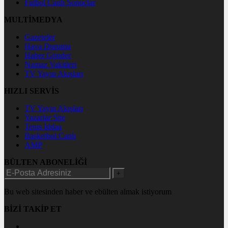
Futbol Canlı Sonuçlar
MULTİMEDYA
Gazeteler
Hava Durumu
Haber Gönder
Namaz Vakitleri
TV Yayın Akışları
HIZLI SERVİS
TV Yayın Akışları
Yazarlar Site
Tenis İddaa
Basketbol Canlı
AMP
BÜLTEN ABONELİĞİ
+
Bu web sitesinden haber ve ebülten almak istiyorum
BİZİ TAKİP ET