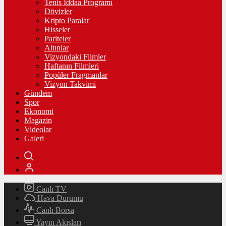
Tenis İddaa Programı
Dövizler
Kripto Paralar
Hisseler
Pariteler
Altınlar
Vizyondaki Filmler
Haftanın Filmleri
Popüler Fragmanlar
Vizyon Takvimi
Gündem
Spor
Ekonomi
Magazin
Videolar
Galeri
Canlı TV
Hava Durumu
Canlı Borsa
Yayın Akışları