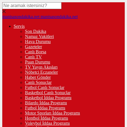
manisasondakika.net
manisasondakika.net
Servis
Son Dakika
Namaz Vakitleri
Hava Durumu
Gazeteler
Canlı Borsa
Canlı TV
Puan Durumu
TV Yayın Akışları
Nöbetçi Eczaneler
Haber Gönder
Canlı Sonuçlar
Futbol Canlı Sonuçlar
Basketbol Canlı Sonuçlar
Basketbol İddaa Programı
Bilardo İddaa Programı
Futbol İddaa Programı
Motor Sporları İddaa Programı
Hentbol İddaa Programı
Voleybol İddaa Programı