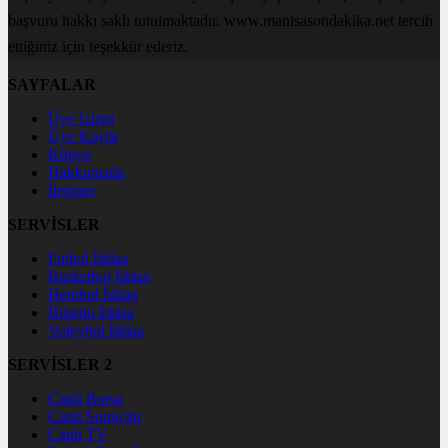
başvuru hakkı saklı tutulmaktadır. www.manisasondakika.net tercih
ettiğiniz için teşekkür ederiz.
SAYFALAR
Üye Girişi
Üye Kaydı
Künye
Hakkımızda
İletişim
SERVİSLER
Futbol İddaa
Basketbol İddaa
Hentbol İddaa
Bilardo İddaa
Voleybol İddaa
SERVİSLER 2
Canlı Borsa
Canlı Sonuçlar
Canlı TV