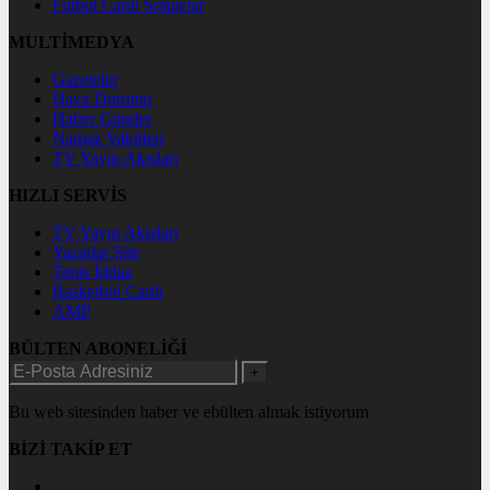
Futbol Canlı Sonuçlar
MULTİMEDYA
Gazeteler
Hava Durumu
Haber Gönder
Namaz Vakitleri
TV Yayın Akışları
HIZLI SERVİS
TV Yayın Akışları
Yazarlar Site
Tenis İddaa
Basketbol Canlı
AMP
BÜLTEN ABONELİĞİ
+
Bu web sitesinden haber ve ebülten almak istiyorum
BİZİ TAKİP ET