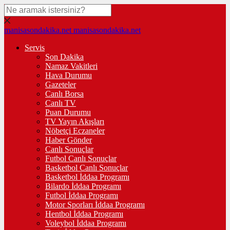
manisasondakika.net
manisasondakika.net
Servis
Son Dakika
Namaz Vakitleri
Hava Durumu
Gazeteler
Canlı Borsa
Canlı TV
Puan Durumu
TV Yayın Akışları
Nöbetçi Eczaneler
Haber Gönder
Canlı Sonuçlar
Futbol Canlı Sonuçlar
Basketbol Canlı Sonuçlar
Basketbol İddaa Programı
Bilardo İddaa Programı
Futbol İddaa Programı
Motor Sporları İddaa Programı
Hentbol İddaa Programı
Voleybol İddaa Programı