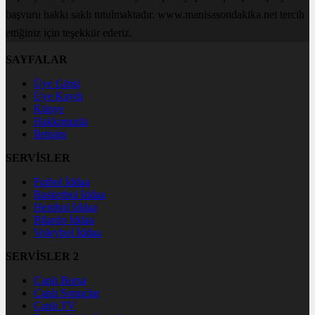
başvuru hakkı saklı tutulmaktadır. www.manisasondakika.net tercih
ettiğiniz için teşekkür ederiz.
SAYFALAR
Üye Girişi
Üye Kaydı
Künye
Hakkımızda
İletişim
SERVİSLER
Futbol İddaa
Basketbol İddaa
Hentbol İddaa
Bilardo İddaa
Voleybol İddaa
SERVİSLER 2
Canlı Borsa
Canlı Sonuçlar
Canlı TV