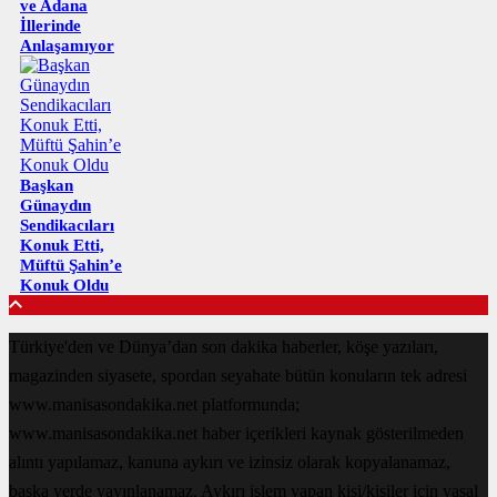
ve Adana
İllerinde
Anlaşamıyor
Başkan
Günaydın
Sendikacıları
Konuk Etti,
Müftü Şahin’e
Konuk Oldu
Türkiye'den ve Dünya’dan son dakika haberler, köşe yazıları,
magazinden siyasete, spordan seyahate bütün konuların tek adresi
www.manisasondakika.net platformunda;
www.manisasondakika.net haber içerikleri kaynak gösterilmeden
alıntı yapılamaz, kanuna aykırı ve izinsiz olarak kopyalanamaz,
başka yerde yayınlanamaz. Aykırı işlem yapan kişi/kişiler için yasal