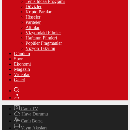
Tenis İddaa Programı
Dövizler
Kripto Paralar
Hisseler
Pariteler
Altınlar
Vizyondaki Filmler
Haftanın Filmleri
Popüler Fragmanlar
Vizyon Takvimi
Gündem
Spor
Ekonomi
Magazin
Videolar
Galeri
Canlı TV
Hava Durumu
Canlı Borsa
Yayın Akışları