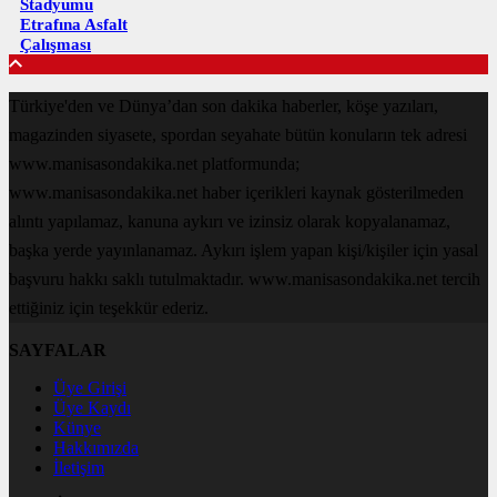
Stadyumu
Etrafına Asfalt
Çalışması
Türkiye'den ve Dünya’dan son dakika haberler, köşe yazıları,
magazinden siyasete, spordan seyahate bütün konuların tek adresi
www.manisasondakika.net platformunda;
www.manisasondakika.net haber içerikleri kaynak gösterilmeden
alıntı yapılamaz, kanuna aykırı ve izinsiz olarak kopyalanamaz,
başka yerde yayınlanamaz. Aykırı işlem yapan kişi/kişiler için yasal
başvuru hakkı saklı tutulmaktadır. www.manisasondakika.net tercih
ettiğiniz için teşekkür ederiz.
SAYFALAR
Üye Girişi
Üye Kaydı
Künye
Hakkımızda
İletişim