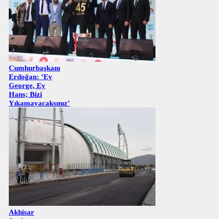
Cumhurbaşkanı
Erdoğan: ‘Ey
George, Ey
Hans; Bizi
Yıkamayacaksınız’
Akhisar