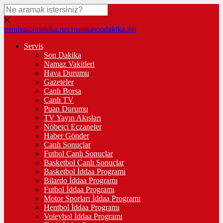
manisasondakika.net
manisasondakika.net
Servis
Son Dakika
Namaz Vakitleri
Hava Durumu
Gazeteler
Canlı Borsa
Canlı TV
Puan Durumu
TV Yayın Akışları
Nöbetçi Eczaneler
Haber Gönder
Canlı Sonuçlar
Futbol Canlı Sonuçlar
Basketbol Canlı Sonuçlar
Basketbol İddaa Programı
Bilardo İddaa Programı
Futbol İddaa Programı
Motor Sporları İddaa Programı
Hentbol İddaa Programı
Voleybol İddaa Programı