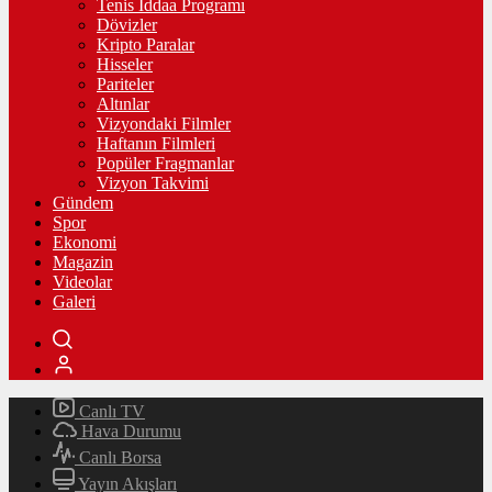
Tenis İddaa Programı
Dövizler
Kripto Paralar
Hisseler
Pariteler
Altınlar
Vizyondaki Filmler
Haftanın Filmleri
Popüler Fragmanlar
Vizyon Takvimi
Gündem
Spor
Ekonomi
Magazin
Videolar
Galeri
Canlı TV
Hava Durumu
Canlı Borsa
Yayın Akışları