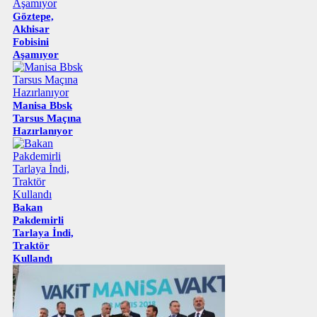
Göztepe,
Akhisar
Fobisini
Aşamıyor
Manisa Bbsk
Tarsus Maçına
Hazırlanıyor
Bakan
Pakdemirli
Tarlaya İndi,
Traktör
Kullandı