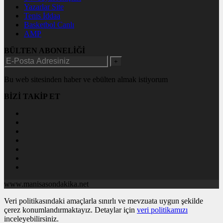
Yazarlar Site
Tenis İddaa
Basketbol Canlı
AMP
BÜLTEN ABONELİĞİ
+
Bu web sitesinden haber ve ebülten almak istiyorum
BİZİ TAKİP ET
www.manisasondakika.net
Veri politikasındaki amaçlarla sınırlı ve mevzuata uygun şekilde
çerez konumlandırmaktayız. Detaylar için
veri politikamızı
inceleyebilirsiniz.