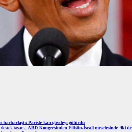
si barbarlaştı: Pariste kan gövdeyi götürdü
ABD Kongresinden Filistin-İsrail meselesinde ‘iki dev