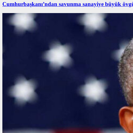
Cumhurbaşkanı’ndan savunma sanayiye büyük övg