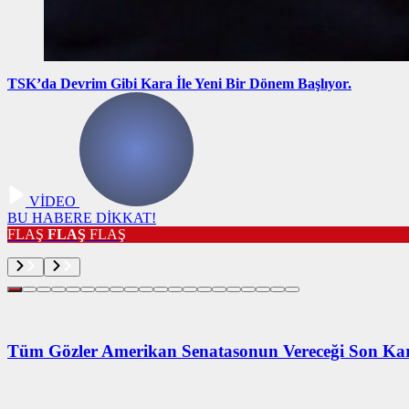
TSK’da Devrim Gibi Kara İle Yeni Bir Dönem Başlıyor.
VİDEO
BU HABERE DİKKAT!
FLAŞ
FLAŞ
FLAŞ
Tüm Gözler Amerikan Senatasonun Vereceği Son Ka