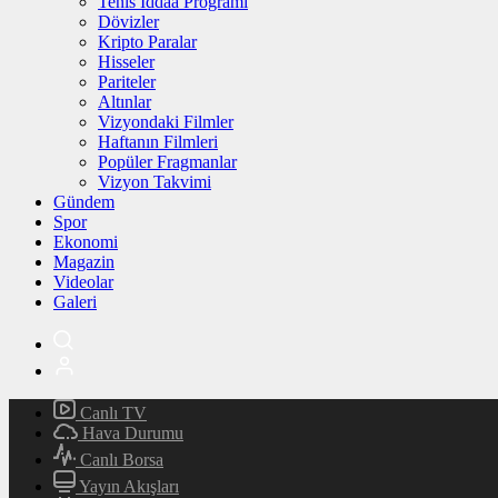
Tenis İddaa Programı
Dövizler
Kripto Paralar
Hisseler
Pariteler
Altınlar
Vizyondaki Filmler
Haftanın Filmleri
Popüler Fragmanlar
Vizyon Takvimi
Gündem
Spor
Ekonomi
Magazin
Videolar
Galeri
Canlı TV
Hava Durumu
Canlı Borsa
Yayın Akışları