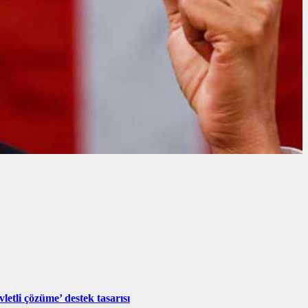
T
letli çözüme’ destek tasarısı