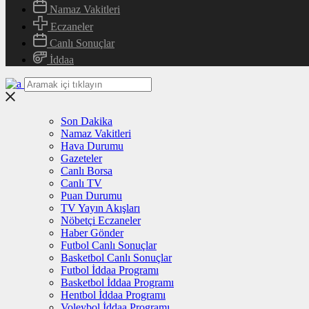
Namaz Vakitleri
Eczaneler
Canlı Sonuçlar
İddaa
Son Dakika
Namaz Vakitleri
Hava Durumu
Gazeteler
Canlı Borsa
Canlı TV
Puan Durumu
TV Yayın Akışları
Nöbetçi Eczaneler
Haber Gönder
Futbol Canlı Sonuçlar
Basketbol Canlı Sonuçlar
Futbol İddaa Programı
Basketbol İddaa Programı
Hentbol İddaa Programı
Voleybol İddaa Programı