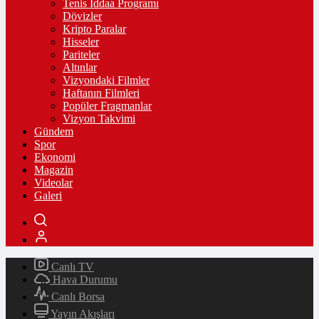
Tenis İddaa Programı
Dövizler
Kripto Paralar
Hisseler
Pariteler
Altınlar
Vizyondaki Filmler
Haftanın Filmleri
Popüler Fragmanlar
Vizyon Takvimi
Gündem
Spor
Ekonomi
Magazin
Videolar
Galeri
Canlı TV
Hava Durumu
Canlı Borsa
Yayın Akışları