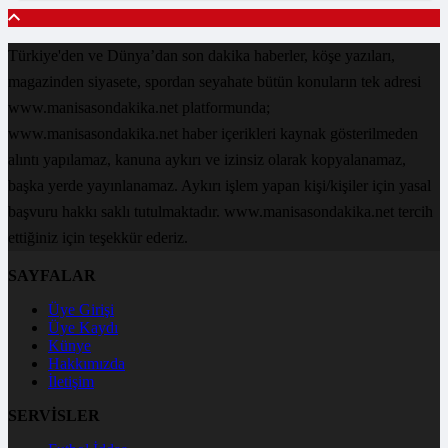
Türkiye'den ve Dünya’dan son dakika haberler, köşe yazıları,
magazinden siyasete, spordan seyahate bütün konuların tek adresi
www.manisasondakika.net platformunda;
www.manisasondakika.net haber içerikleri kaynak gösterilmeden
alıntı yapılamaz, kanuna aykırı ve izinsiz olarak kopyalanamaz,
başka yerde yayınlanamaz. Aykırı işlem yapan kişi/kişiler için yasal
başvuru hakkı saklı tutulmaktadır. www.manisasondakika.net tercih
ettiğiniz için teşekkür ederiz.
SAYFALAR
Üye Girişi
Üye Kaydı
Künye
Hakkımızda
İletişim
SERVİSLER