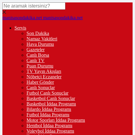
manisasondakika.net
manisasondakika.net
Servis
Son Dakika
Namaz Vakitleri
Hava Durumu
Gazeteler
Canlı Borsa
Canlı TV
Puan Durumu
TV Yayın Akışları
Nöbetçi Eczaneler
Haber Gönder
Canlı Sonuçlar
Futbol Canlı Sonuçlar
Basketbol Canlı Sonuçlar
Basketbol İddaa Programı
Bilardo İddaa Programı
Futbol İddaa Programı
Motor Sporları İddaa Programı
Hentbol İddaa Programı
Voleybol İddaa Programı