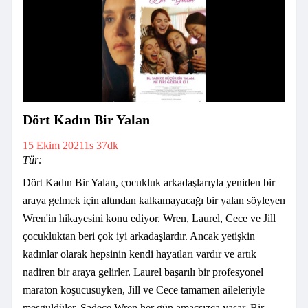
Dört Kadın Bir Yalan
15 Ekim 2021
1s 37dk
Tür:
Dört Kadın Bir Yalan, çocukluk arkadaşlarıyla yeniden bir
araya gelmek için altından kalkamayacağı bir yalan söyleyen
Wren'in hikayesini konu ediyor. Wren, Laurel, Cece ve Jill
çocukluktan beri çok iyi arkadaşlardır. Ancak yetişkin
kadınlar olarak hepsinin kendi hayatları vardır ve artık
nadiren bir araya gelirler. Laurel başarılı bir profesyonel
maraton koşucusuyken, Jill ve Cece tamamen aileleriyle
meşguldüler. Sadece Wren her gün amaçsızca yaşar. Bir