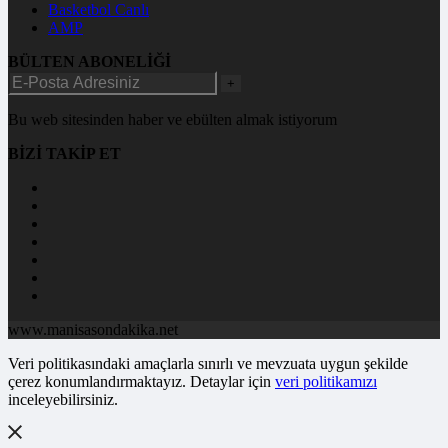
Basketbol Canlı
AMP
BÜLTEN ABONELİĞİ
+
Bu web sitesinden haber ve ebülten almak istiyorum
BİZİ TAKİP ET
www.manisasondakika.net
Veri politikasındaki amaçlarla sınırlı ve mevzuata uygun şekilde
çerez konumlandırmaktayız. Detaylar için
veri politikamızı
inceleyebilirsiniz.