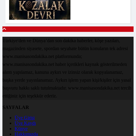
Türkiye'den ve Dünya’dan son dakika haberler, köşe yazıları,
magazinden siyasete, spordan seyahate bütün konuların tek adresi
www.manisasondakika.net platformunda;
www.manisasondakika.net haber içerikleri kaynak gösterilmeden
alıntı yapılamaz, kanuna aykırı ve izinsiz olarak kopyalanamaz,
başka yerde yayınlanamaz. Aykırı işlem yapan kişi/kişiler için yasal
başvuru hakkı saklı tutulmaktadır. www.manisasondakika.net tercih
ettiğiniz için teşekkür ederiz.
SAYFALAR
Üye Girişi
Üye Kaydı
Künye
Hakkımızda