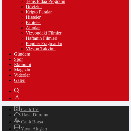
Tenis İddaa Programı
Dövizler
Kripto Paralar
Hisseler
Pariteler
Altınlar
Vizyondaki Filmler
Haftanın Filmleri
Popüler Fragmanlar
Vizyon Takvimi
Gündem
Spor
Ekonomi
Magazin
Videolar
Galeri
Canlı TV
Hava Durumu
Canlı Borsa
Yayın Akışları