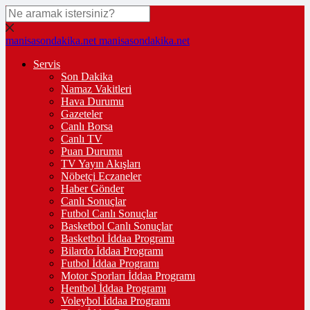
manisasondakika.net
manisasondakika.net
Servis
Son Dakika
Namaz Vakitleri
Hava Durumu
Gazeteler
Canlı Borsa
Canlı TV
Puan Durumu
TV Yayın Akışları
Nöbetçi Eczaneler
Haber Gönder
Canlı Sonuçlar
Futbol Canlı Sonuçlar
Basketbol Canlı Sonuçlar
Basketbol İddaa Programı
Bilardo İddaa Programı
Futbol İddaa Programı
Motor Sporları İddaa Programı
Hentbol İddaa Programı
Voleybol İddaa Programı