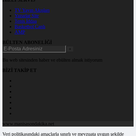
TV Yayın Akışları
Yazarlar Site
Tenis İddaa
Basketbol Canlı
AMP
BÜLTEN ABONELİĞİ
+
Bu web sitesinden haber ve ebülten almak istiyorum
BİZİ TAKİP ET
www.manisasondakika.net
Veri politikasındaki amaçlarla sınırlı ve mevzuata uygun şekilde