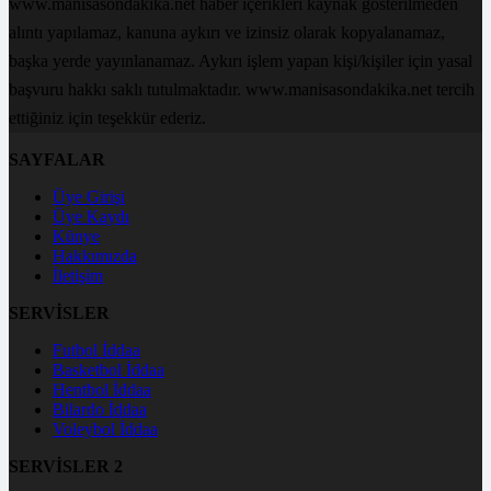
www.manisasondakika.net haber içerikleri kaynak gösterilmeden
alıntı yapılamaz, kanuna aykırı ve izinsiz olarak kopyalanamaz,
başka yerde yayınlanamaz. Aykırı işlem yapan kişi/kişiler için yasal
başvuru hakkı saklı tutulmaktadır. www.manisasondakika.net tercih
ettiğiniz için teşekkür ederiz.
SAYFALAR
Üye Girişi
Üye Kaydı
Künye
Hakkımızda
İletişim
SERVİSLER
Futbol İddaa
Basketbol İddaa
Hentbol İddaa
Bilardo İddaa
Voleybol İddaa
SERVİSLER 2