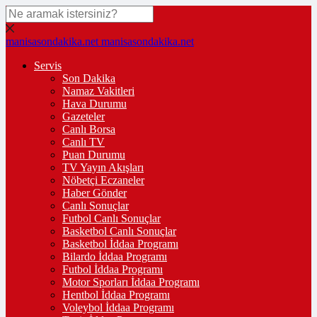
manisasondakika.net
manisasondakika.net
Servis
Son Dakika
Namaz Vakitleri
Hava Durumu
Gazeteler
Canlı Borsa
Canlı TV
Puan Durumu
TV Yayın Akışları
Nöbetçi Eczaneler
Haber Gönder
Canlı Sonuçlar
Futbol Canlı Sonuçlar
Basketbol Canlı Sonuçlar
Basketbol İddaa Programı
Bilardo İddaa Programı
Futbol İddaa Programı
Motor Sporları İddaa Programı
Hentbol İddaa Programı
Voleybol İddaa Programı