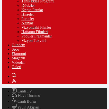
Tenis İddaa Programı
Dövizler
Kripto Paralar
Hisseler
Pariteler
Altınlar
Vizyondaki Filmler
Haftanın Filmleri
Popüler Fragmanlar
Vizyon Takvimi
Gündem
Spor
Ekonomi
Magazin
Videolar
Galeri
Canlı TV
Hava Durumu
Canlı Borsa
Yayın Akışları