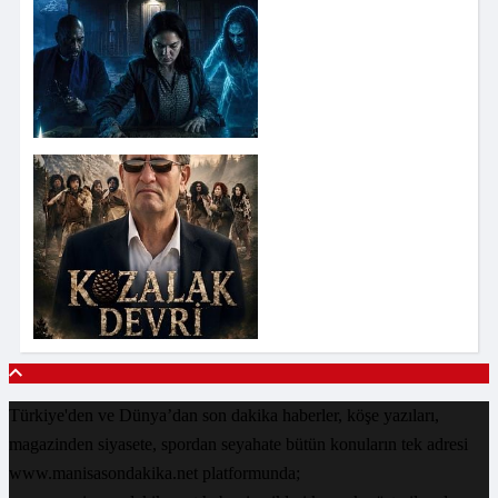
Türkiye'den ve Dünya’dan son dakika haberler, köşe yazıları,
magazinden siyasete, spordan seyahate bütün konuların tek adresi
www.manisasondakika.net platformunda;