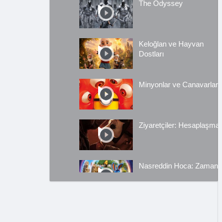
The Odyssey
Keloğlan ve Hayvan
Dostları
Minyonlar ve Canavarlar
Ziyaretçiler: Hesaplaşma
Nasreddin Hoca: Zaman
Yolcusu 4
Oyuncak Hikayesi 5