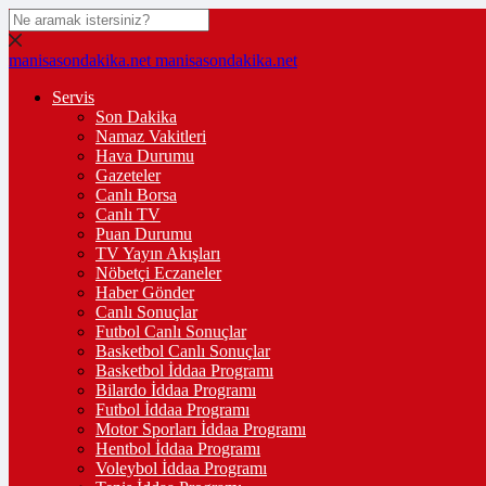
manisasondakika.net
manisasondakika.net
Servis
Son Dakika
Namaz Vakitleri
Hava Durumu
Gazeteler
Canlı Borsa
Canlı TV
Puan Durumu
TV Yayın Akışları
Nöbetçi Eczaneler
Haber Gönder
Canlı Sonuçlar
Futbol Canlı Sonuçlar
Basketbol Canlı Sonuçlar
Basketbol İddaa Programı
Bilardo İddaa Programı
Futbol İddaa Programı
Motor Sporları İddaa Programı
Hentbol İddaa Programı
Voleybol İddaa Programı