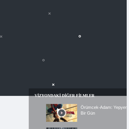
VIZYONDAKI DIĞER FILMLER
Örümcek-Adam: Yepyeni
Bir Gün