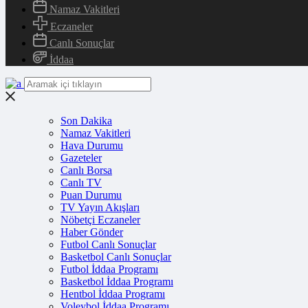
Namaz Vakitleri
Eczaneler
Canlı Sonuçlar
İddaa
Son Dakika
Namaz Vakitleri
Hava Durumu
Gazeteler
Canlı Borsa
Canlı TV
Puan Durumu
TV Yayın Akışları
Nöbetçi Eczaneler
Haber Gönder
Futbol Canlı Sonuçlar
Basketbol Canlı Sonuçlar
Futbol İddaa Programı
Basketbol İddaa Programı
Hentbol İddaa Programı
Voleybol İddaa Programı