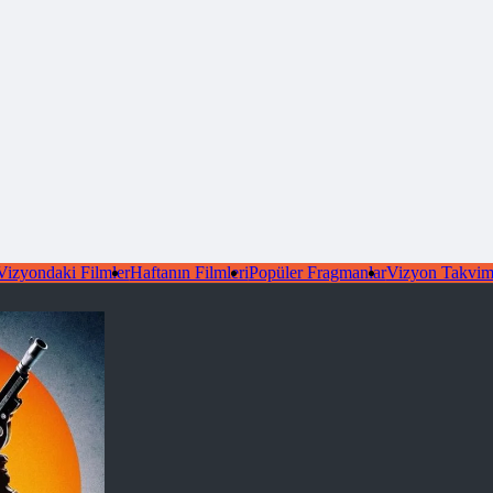
Vizyondaki Filmler
Haftanın Filmleri
Popüler Fragmanlar
Vizyon Takvim