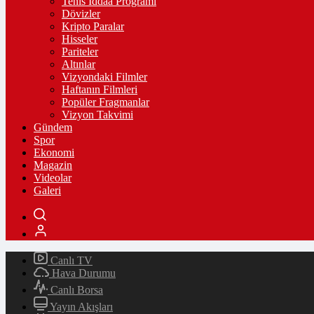
Tenis İddaa Programı
Dövizler
Kripto Paralar
Hisseler
Pariteler
Altınlar
Vizyondaki Filmler
Haftanın Filmleri
Popüler Fragmanlar
Vizyon Takvimi
Gündem
Spor
Ekonomi
Magazin
Videolar
Galeri
Canlı TV
Hava Durumu
Canlı Borsa
Yayın Akışları