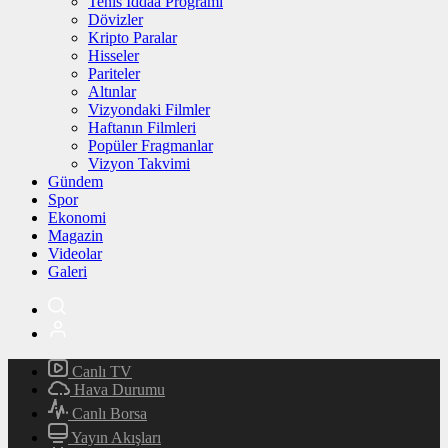
Tenis İddaa Programı
Dövizler
Kripto Paralar
Hisseler
Pariteler
Altınlar
Vizyondaki Filmler
Haftanın Filmleri
Popüler Fragmanlar
Vizyon Takvimi
Gündem
Spor
Ekonomi
Magazin
Videolar
Galeri
Canlı TV
Hava Durumu
Canlı Borsa
Yayın Akışları