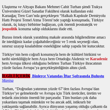
Ulaştırma ve Altyapı Bakanı Mehmet Cahit Turhan şimdi Trakya
Üniversitesi Güzel Sanatlar Fakültesi olarak kullanılan eski
Karaağaç Tren Garı’nda gerçekleşen “Halkalı Kapıkule Demiryolu
Hattı Projesi Temel Atma Töreni’nde yaptığı konuşmada, Türkiye
olarak, üç kıtayı birbirine bağlayan, çok önemli jeostratejik ve
jeopolitik
konuma sahip olduklarını ifade etti.
Burası örnek olarak yaratılmış makale arasında bilgilendirme amacı
ile istediğiniz kadar çoğaltabileceğiniz ve 5 renk seçeneği olan,
sınırsız uzayıp kısalabilme esnekliğine sahip yapıda bir kutucuktur.
Türkiye’nin hem coğrafi konumuyla hem de kültürel birikimi ve
tarihi sürekliliğiyle hem Asya hem Ortadoğu Akdeniz ve
Karadeniz
hem Avrupa ülkesi olduğunu belirten Turhan Türkiye ihracatının
yüzde fazlası Avrupa’ya gerçekleştirdiğinin altını çizdi.
İLGİLİ İÇERİK
Binlerce Vatandaş İftar Sofrasında Buluştu
Manisa
Turhan, “Doğrudan yatırımın yüzde 67’den fazlası Avrupa’dan
Türkiye’ye gelmektedir ve Avrupa için Türk üreticiler, üretim ve
tedarik zincirinin önemli bir parçasıdır. Tüm bunları çok daha
yukarılara taşımak mümkün ve bu ancak adil, istikrarlı bir
yaklaşımla sağlanabilir. Ayrıca dünyanın yaşamış olduğu çalkantı da