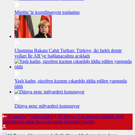
Münbiç’te koordinasyon toplantısı
Ulaştırma Bakanı Cahit Turhan: Türkiye, iki farklı demir
yolları İle AB’ye bağlanacağını açıkladı
Yaşlı kadın, şizofren kızının çıkardığı iddia edilen yangında
öldü
Dünya genç milyarderi konuşuyor
Anasayfa
/
Video Galeri
/
10 Rusya, Çin sınırına balistik füze
saldırılarına karşı hava savunma sistemleri kurdu