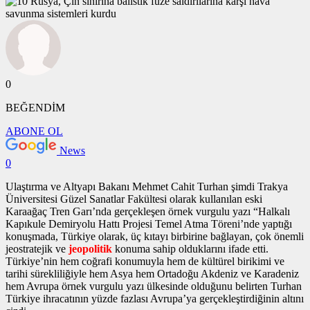
0
BEĞENDİM
ABONE OL
News
0
Ulaştırma ve Altyapı Bakanı Mehmet Cahit Turhan şimdi Trakya
Üniversitesi Güzel Sanatlar Fakültesi olarak kullanılan eski
Karaağaç Tren Garı’nda gerçekleşen
örnek vurgulu yazı
“Halkalı
Kapıkule Demiryolu Hattı Projesi Temel Atma Töreni’nde yaptığı
konuşmada, Türkiye olarak, üç kıtayı birbirine bağlayan, çok önemli
jeostratejik ve
jeopolitik
konuma sahip olduklarını ifade etti.
Türkiye’nin hem coğrafi konumuyla hem de kültürel birikimi ve
tarihi sürekliliğiyle hem Asya hem Ortadoğu Akdeniz ve Karadeniz
hem Avrupa
örnek vurgulu yazı
ülkesinde olduğunu belirten Turhan
Türkiye ihracatının yüzde fazlası Avrupa’ya gerçekleştirdiğinin altını