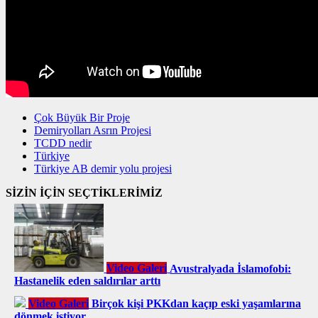
Çok Büyük Bir Proje
Demiryolları Asrın Projesi
TCDD nedir
Türkiye
Türkiye AB demir yolu projesi
SİZİN İÇİN SEÇTİKLERİMİZ
Video Galeri
Avustralyada İslamofobi:
Hastanelik eden saldırılar arttı
Video Galeri
Birçok kişi PKKdan kaçıp eski yaşamlarına
dönmek istiyor