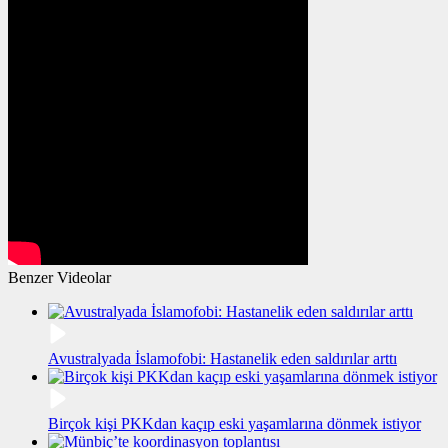
Benzer Videolar
Avustralyada İslamofobi: Hastanelik eden saldırılar arttı
Birçok kişi PKKdan kaçıp eski yaşamlarına dönmek istiyor