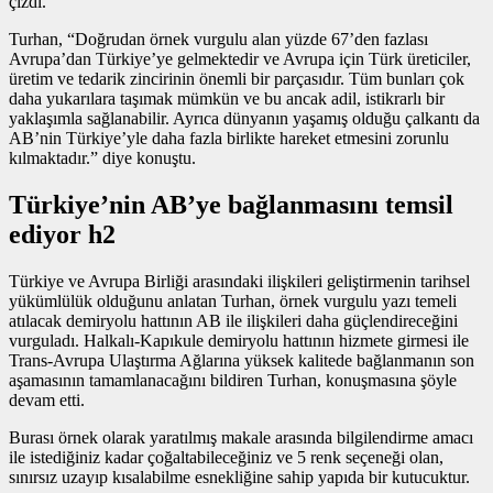
çizdi.
Turhan, “Doğrudan
örnek vurgulu alan
yüzde 67’den fazlası
Avrupa’dan Türkiye’ye gelmektedir ve Avrupa için Türk üreticiler,
üretim ve tedarik zincirinin önemli bir parçasıdır. Tüm bunları çok
daha yukarılara taşımak mümkün ve bu ancak adil, istikrarlı bir
yaklaşımla sağlanabilir. Ayrıca dünyanın yaşamış olduğu çalkantı da
AB’nin Türkiye’yle daha fazla birlikte hareket etmesini zorunlu
kılmaktadır.” diye konuştu.
Türkiye’nin AB’ye bağlanmasını temsil
ediyor h2
Türkiye ve Avrupa Birliği arasındaki ilişkileri geliştirmenin tarihsel
yükümlülük olduğunu anlatan Turhan,
örnek vurgulu yazı
temeli
atılacak demiryolu hattının AB ile ilişkileri daha güçlendireceğini
vurguladı. Halkalı-Kapıkule demiryolu hattının hizmete girmesi ile
Trans-Avrupa Ulaştırma Ağlarına yüksek kalitede bağlanmanın son
aşamasının tamamlanacağını bildiren Turhan, konuşmasına şöyle
devam etti.
Burası örnek olarak yaratılmış makale arasında bilgilendirme amacı
ile istediğiniz kadar çoğaltabileceğiniz ve 5 renk seçeneği olan,
sınırsız uzayıp kısalabilme esnekliğine sahip yapıda bir kutucuktur.