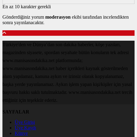
En az 10 karakter gerekli
Gönderdiğiniz yorum
moderasyon
ekibi tarafından incelendikten
sonra yayınlanacaktır.
Türkiye'den ve Dünya’dan son dakika haberler, köşe yazıları,
magazinden siyasete, spordan seyahate bütün konuların tek adresi
www.manisasondakika.net platformunda;
www.manisasondakika.net haber içerikleri kaynak gösterilmeden
alıntı yapılamaz, kanuna aykırı ve izinsiz olarak kopyalanamaz,
başka yerde yayınlanamaz. Aykırı işlem yapan kişi/kişiler için yasal
başvuru hakkı saklı tutulmaktadır. www.manisasondakika.net tercih
ettiğiniz için teşekkür ederiz.
SAYFALAR
Üye Girişi
Üye Kaydı
Künye