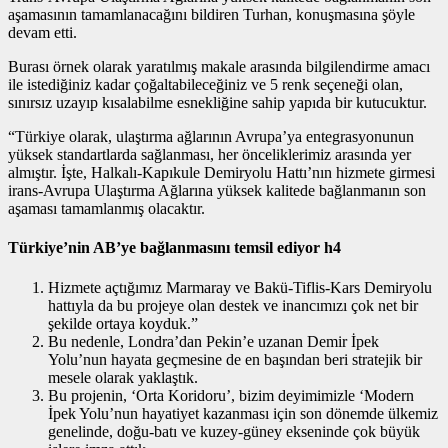
aşamasının tamamlanacağını bildiren Turhan, konuşmasına şöyle
devam etti.
Burası örnek olarak yaratılmış makale arasında bilgilendirme amacı
ile istediğiniz kadar çoğaltabileceğiniz ve 5 renk seçeneği olan,
sınırsız uzayıp kısalabilme esnekliğine sahip yapıda bir kutucuktur.
“Türkiye olarak, ulaştırma ağlarının Avrupa’ya entegrasyonunun
yüksek standartlarda sağlanması, her önceliklerimiz arasında yer
almıştır. İşte, Halkalı-Kapıkule Demiryolu Hattı’nın hizmete girmesi
irans-Avrupa Ulaştırma Ağlarına yüksek kalitede bağlanmanın son
aşaması tamamlanmış olacaktır.
Türkiye’nin AB’ye bağlanmasını temsil ediyor h4
Hizmete açtığımız Marmaray ve Bakü-Tiflis-Kars Demiryolu
hattıyla da bu projeye olan destek ve inancımızı çok net bir
şekilde ortaya koyduk.”
Bu nedenle, Londra’dan Pekin’e uzanan Demir İpek
Yolu’nun hayata geçmesine de en başından beri stratejik bir
mesele olarak yaklaştık.
Bu projenin, ‘Orta Koridoru’, bizim deyimimizle ‘Modern
İpek Yolu’nun hayatiyet kazanması için son dönemde ülkemiz
genelinde, doğu-batı ve kuzey-güney ekseninde çok büyük