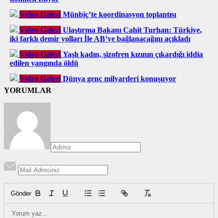
Video Galeri
Münbiç’te koordinasyon toplantısı
Video Galeri
Ulaştırma Bakanı Cahit Turhan: Türkiye,
iki farklı demir yolları İle AB’ye bağlanacağını açıkladı
Video Galeri
Yaşlı kadın, şizofren kızının çıkardığı iddia
edilen yangında öldü
Video Galeri
Dünya genç milyarderi konuşuyor
YORUMLAR
Gönder