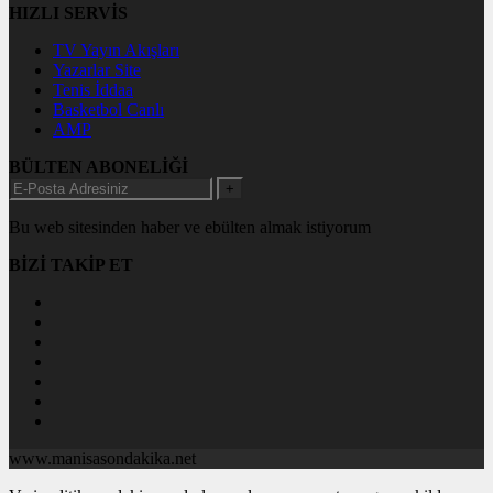
HIZLI SERVİS
TV Yayın Akışları
Yazarlar Site
Tenis İddaa
Basketbol Canlı
AMP
BÜLTEN ABONELİĞİ
+
Bu web sitesinden haber ve ebülten almak istiyorum
BİZİ TAKİP ET
www.manisasondakika.net