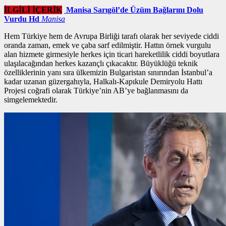
İLGİLİ İÇERİK
Manisa Sarıgöl’de Üzüm Bağlarını Dolu
Vurdu Hd
Manisa
Hem Türkiye hem de Avrupa Birliği tarafı olarak her seviyede ciddi
oranda zaman, emek ve çaba sarf edilmiştir. Hattın
örnek vurgulu
alan
hizmete girmesiyle herkes için ticari hareketlilik ciddi boyutlara
ulaşılacağından herkes kazançlı çıkacaktır. Büyüklüğü teknik
özelliklerinin yanı sıra ülkemizin Bulgaristan sınırından İstanbul’a
kadar uzanan güzergahıyla, Halkalı-Kapıkule Demiryolu Hattı
Projesi coğrafi olarak Türkiye’nin AB’ye bağlanmasını da
simgelemektedir.