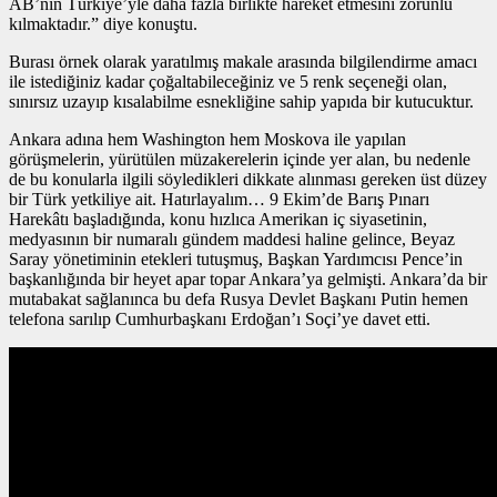
AB’nin Türkiye’yle daha fazla birlikte hareket etmesini zorunlu
kılmaktadır.” diye konuştu.
Burası örnek olarak yaratılmış makale arasında bilgilendirme amacı
ile istediğiniz kadar çoğaltabileceğiniz ve 5 renk seçeneği olan,
sınırsız uzayıp kısalabilme esnekliğine sahip yapıda bir kutucuktur.
Ankara adına hem Washington hem Moskova ile yapılan
görüşmelerin, yürütülen müzakerelerin içinde yer alan, bu nedenle
de bu konularla ilgili söyledikleri dikkate alınması gereken üst düzey
bir Türk yetkiliye ait. Hatırlayalım… 9 Ekim’de Barış Pınarı
Harekâtı başladığında, konu hızlıca Amerikan iç siyasetinin,
medyasının bir numaralı gündem maddesi haline gelince, Beyaz
Saray yönetiminin etekleri tutuşmuş, Başkan Yardımcısı Pence’in
başkanlığında bir heyet apar topar Ankara’ya gelmişti. Ankara’da bir
mutabakat sağlanınca bu defa Rusya Devlet Başkanı Putin hemen
telefona sarılıp Cumhurbaşkanı Erdoğan’ı Soçi’ye davet etti.