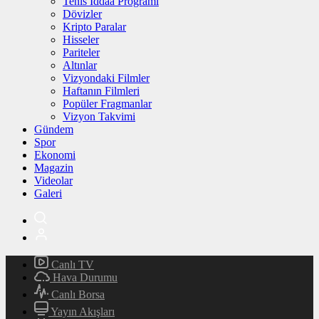
Tenis İddaa Programı
Dövizler
Kripto Paralar
Hisseler
Pariteler
Altınlar
Vizyondaki Filmler
Haftanın Filmleri
Popüler Fragmanlar
Vizyon Takvimi
Gündem
Spor
Ekonomi
Magazin
Videolar
Galeri
Canlı TV
Hava Durumu
Canlı Borsa
Yayın Akışları