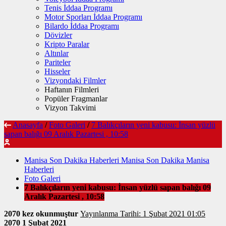
Tenis İddaa Programı
Motor Sporları İddaa Programı
Bilardo İddaa Programı
Dövizler
Kripto Paralar
Altınlar
Pariteler
Hisseler
Vizyondaki Filmler
Haftanın Filmleri
Popüler Fragmanlar
Vizyon Takvimi
Anasayfa
/
Foto Galeri
/
7 Balıkçıların yeni kabusu: İnsan yüzlü
sapan balığı 09 Aralık Pazartesi , 10:58
Manisa Son Dakika Haberleri Manisa Son Dakika Manisa
Haberleri
Foto Galeri
7 Balıkçıların yeni kabusu: İnsan yüzlü sapan balığı 09
Aralık Pazartesi , 10:58
2070 kez okunmuştur
Yayınlanma Tarihi: 1 Şubat 2021 01:05
2070
1 Şubat 2021