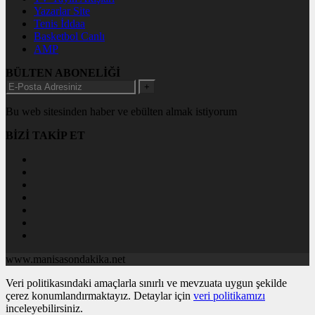
Yazarlar Site
Tenis İddaa
Basketbol Canlı
AMP
BÜLTEN ABONELİĞİ
+
Bu web sitesinden haber ve ebülten almak istiyorum
BİZİ TAKİP ET
www.manisasondakika.net
Veri politikasındaki amaçlarla sınırlı ve mevzuata uygun şekilde
çerez konumlandırmaktayız. Detaylar için
veri politikamızı
inceleyebilirsiniz.