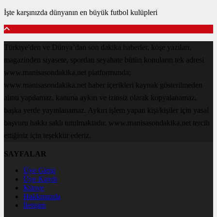
İşte karşınızda dünyanın en büyük futbol kulüpleri
Türkiye'den ve Dünya’dan son dakika haberler, köşe yazıları,
magazinden siyasete, spordan seyahate bütün konuların tek adresi
www.manisasondakika.net platformunda;
www.manisasondakika.net haber içerikleri kaynak gösterilmeden
alıntı yapılamaz, kanuna aykırı ve izinsiz olarak kopyalanamaz,
başka yerde yayınlanamaz. Aykırı işlem yapan kişi/kişiler için yasal
başvuru hakkı saklı tutulmaktadır. www.manisasondakika.net tercih
ettiğiniz için teşekkür ederiz.
SAYFALAR
Üye Girişi
Üye Kaydı
Künye
Hakkımızda
İletişim