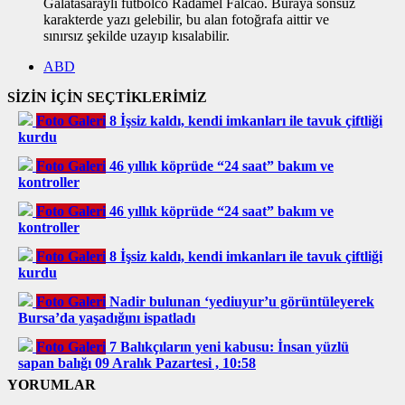
Galatasaraylı futbolco Radamel Falcao. Buraya sonsuz
karakterde yazı gelebilir, bu alan fotoğrafa aittir ve
sınırsız şekilde uzayıp kısalabilir.
ABD
SİZİN İÇİN SEÇTİKLERİMİZ
Foto Galeri
8 İşsiz kaldı, kendi imkanları ile tavuk çiftliği
kurdu
Foto Galeri
46 yıllık köprüde “24 saat” bakım ve
kontroller
Foto Galeri
46 yıllık köprüde “24 saat” bakım ve
kontroller
Foto Galeri
8 İşsiz kaldı, kendi imkanları ile tavuk çiftliği
kurdu
Foto Galeri
Nadir bulunan ‘yediuyur’u görüntüleyerek
Bursa’da yaşadığını ispatladı
Foto Galeri
7 Balıkçıların yeni kabusu: İnsan yüzlü
sapan balığı 09 Aralık Pazartesi , 10:58
YORUMLAR