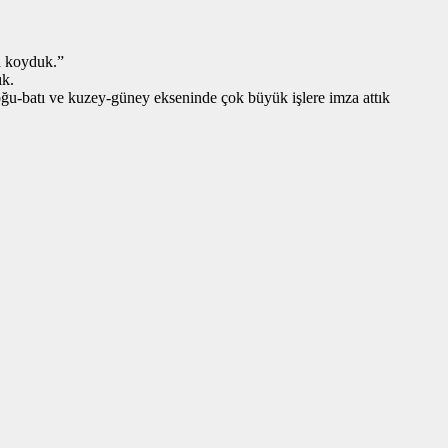
a koyduk.”
ık.
ğu-batı ve kuzey-güney ekseninde çok büyük işlere imza attık