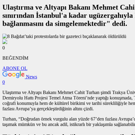
Ulaştırma ve Altyapı Bakanı Mehmet Cahit 
sınırından İstanbul'a kadar ugüzergahıyla
bağlanmasını da simgelemektedir" dedi.
0
BEĞENDİM
ABONE OL
News
0
Ulaştırma ve Altyapı Bakanı Mehmet Cahit Turhan şimdi Trakya Üniver
Demiryolu Hattı Projesi Temel Atma Töreni’nde yaptığı konuşmada, Tür
coğrafi konumuyla hem de kültürel birikimi ve tarihi sürekliliğiyl
fazlası Avrupa’ya gerçekleştirdiğinin altını çizdi.
Turhan, “Doğrudan
örnek vurgulu alan
yüzde 67’den fazlası Avrupa’da
taşımak mümkün ve bu ancak adil, istikrarlı bir yaklaşımla sağlanabil