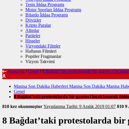
Tenis İddaa Programı
Motor Sporları İddaa Programı
Bilardo İddaa Programı
Dövizler
Kripto Paralar
Altınlar
Pariteler
Hisseler
Vizyondaki Filmler
Haftanın Filmleri
Popüler Fragmanlar
Vizyon Takvimi
Anasayfa
/
Genel
/
8 Bağdat’taki protestolarda bir gazeteci bıçakla
Manisa Son Dakika Haberleri Manisa Son Dakika Manisa Habe
Genel
8 Bağdat’taki protestolarda bir gazeteci bıçaklanarak öldü
810 kez okunmuştur
Yayınlanma Tarihi: 9 Aralık 2019 01:07
810
9 
8 Bağdat’taki protestolarda bir