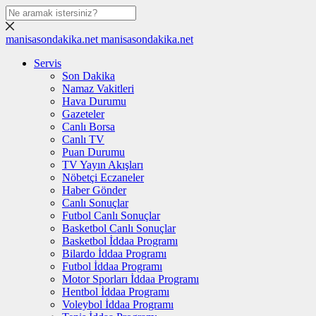
manisasondakika.net
manisasondakika.net
Servis
Son Dakika
Namaz Vakitleri
Hava Durumu
Gazeteler
Canlı Borsa
Canlı TV
Puan Durumu
TV Yayın Akışları
Nöbetçi Eczaneler
Haber Gönder
Canlı Sonuçlar
Futbol Canlı Sonuçlar
Basketbol Canlı Sonuçlar
Basketbol İddaa Programı
Bilardo İddaa Programı
Futbol İddaa Programı
Motor Sporları İddaa Programı
Hentbol İddaa Programı
Voleybol İddaa Programı