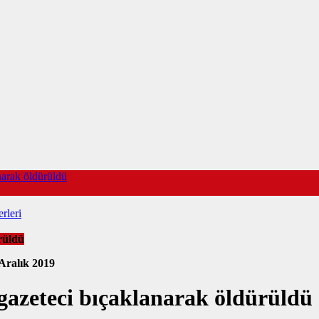
narak öldürüldü
rleri
rüldü
Aralık 2019
 gazeteci bıçaklanarak öldürüldü