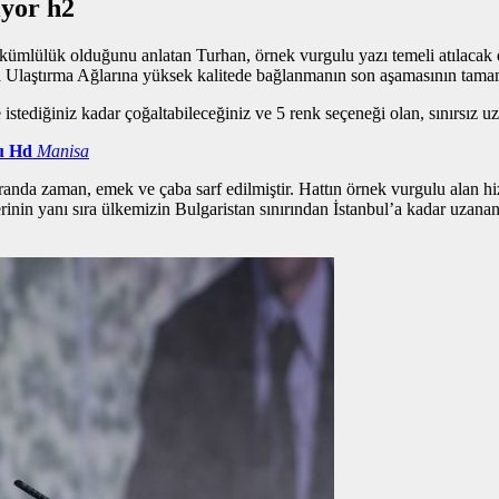
iyor h2
l yükümlülük olduğunu anlatan Turhan,
örnek vurgulu yazı
temeli atılacak 
a Ulaştırma Ağlarına yüksek kalitede bağlanmanın son aşamasının tama
istediğiniz kadar çoğaltabileceğiniz ve 5 renk seçeneği olan, sınırsız u
u Hd
Manisa
randa zaman, emek ve çaba sarf edilmiştir. Hattın
örnek vurgulu alan
hi
erinin yanı sıra ülkemizin Bulgaristan sınırından İstanbul’a kadar uzan