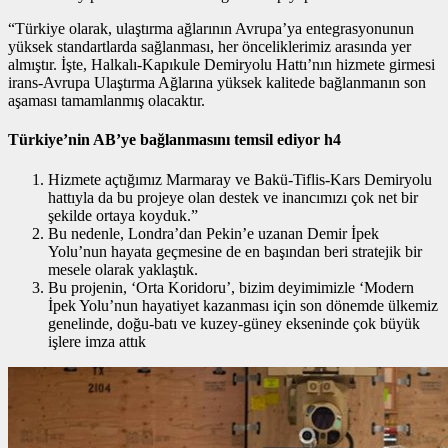
“Türkiye olarak, ulaştırma ağlarının Avrupa’ya entegrasyonunun
yüksek standartlarda sağlanması, her önceliklerimiz arasında yer
almıştır. İşte, Halkalı-Kapıkule Demiryolu Hattı’nın hizmete girmesi
irans-Avrupa Ulaştırma Ağlarına yüksek kalitede bağlanmanın son
aşaması tamamlanmış olacaktır.
Türkiye’nin AB’ye bağlanmasını temsil ediyor h4
Hizmete açtığımız Marmaray ve Bakü-Tiflis-Kars Demiryolu
hattıyla da bu projeye olan destek ve inancımızı çok net bir
şekilde ortaya koyduk.”
Bu nedenle, Londra’dan Pekin’e uzanan Demir İpek
Yolu’nun hayata geçmesine de en başından beri stratejik bir
mesele olarak yaklaştık.
Bu projenin, ‘Orta Koridoru’, bizim deyimimizle ‘Modern
İpek Yolu’nun hayatiyet kazanması için son dönemde ülkemiz
genelinde, doğu-batı ve kuzey-güney ekseninde çok büyük
işlere imza attık