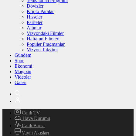
Tenis İddaa Programı
Dövizler
Kripto Paralar
Hisseler
Pariteler
Altınlar
Vizyondaki Filmler
Haftanın Filmleri
Popüler Fragmanlar
Vizyon Takvimi
Gündem
Spor
Ekonomi
Magazin
Videolar
Galeri
Canlı TV
Hava Durumu
Canlı Borsa
Yayın Akışları