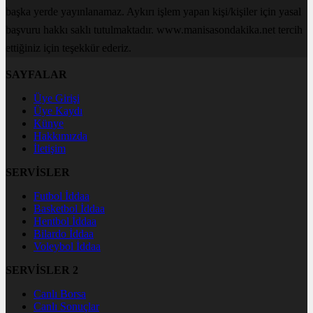
başka yerde yayınlanamaz. Aykırı işlem yapan kişi/kişiler için yasal
başvuru hakkı saklı tutulmaktadır. www.manisasondakika.net tercih
ettiğiniz için teşekkür ederiz.
SAYFALAR
Üye Girişi
Üye Kaydı
Künye
Hakkımızda
İletişim
SERVİSLER
Futbol İddaa
Basketbol İddaa
Hentbol İddaa
Bilardo İddaa
Voleybol İddaa
SERVİSLER 2
Canlı Borsa
Canlı Sonuçlar