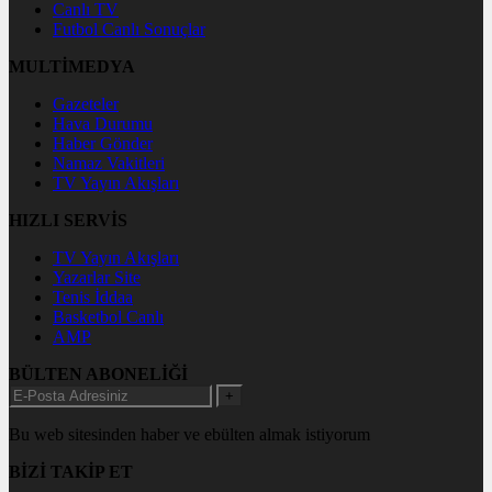
Canlı TV
Futbol Canlı Sonuçlar
MULTİMEDYA
Gazeteler
Hava Durumu
Haber Gönder
Namaz Vakitleri
TV Yayın Akışları
HIZLI SERVİS
TV Yayın Akışları
Yazarlar Site
Tenis İddaa
Basketbol Canlı
AMP
BÜLTEN ABONELİĞİ
+
Bu web sitesinden haber ve ebülten almak istiyorum
BİZİ TAKİP ET