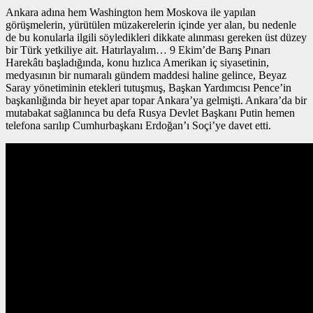
Ankara adına hem Washington hem Moskova ile yapılan
görüşmelerin, yürütülen müzakerelerin içinde yer alan, bu nedenle
de bu konularla ilgili söyledikleri dikkate alınması gereken üst düzey
bir Türk yetkiliye ait. Hatırlayalım… 9 Ekim’de Barış Pınarı
Harekâtı başladığında, konu hızlıca Amerikan iç siyasetinin,
medyasının bir numaralı gündem maddesi haline gelince, Beyaz
Saray yönetiminin etekleri tutuşmuş, Başkan Yardımcısı Pence’in
başkanlığında bir heyet apar topar Ankara’ya gelmişti. Ankara’da bir
mutabakat sağlanınca bu defa Rusya Devlet Başkanı Putin hemen
telefona sarılıp Cumhurbaşkanı Erdoğan’ı Soçi’ye davet etti.