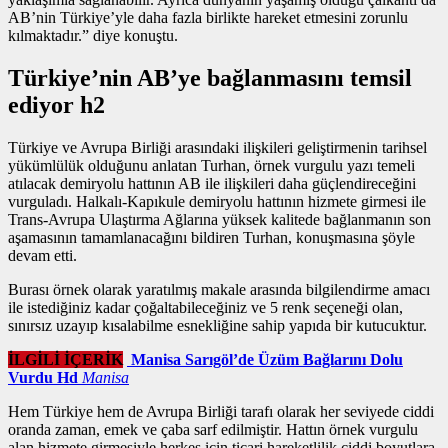
AB’nin Türkiye’yle daha fazla birlikte hareket etmesini zorunlu
kılmaktadır.” diye konuştu.
Türkiye’nin AB’ye bağlanmasını temsil
ediyor h2
Türkiye ve Avrupa Birliği arasındaki ilişkileri geliştirmenin tarihsel
yükümlülük olduğunu anlatan Turhan,
örnek vurgulu yazı
temeli
atılacak demiryolu hattının AB ile ilişkileri daha güçlendireceğini
vurguladı. Halkalı-Kapıkule demiryolu hattının hizmete girmesi ile
Trans-Avrupa Ulaştırma Ağlarına yüksek kalitede bağlanmanın son
aşamasının tamamlanacağını bildiren Turhan, konuşmasına şöyle
devam etti.
Burası örnek olarak yaratılmış makale arasında bilgilendirme amacı
ile istediğiniz kadar çoğaltabileceğiniz ve 5 renk seçeneği olan,
sınırsız uzayıp kısalabilme esnekliğine sahip yapıda bir kutucuktur.
İLGİLİ İÇERİK
Manisa Sarıgöl’de Üzüm Bağlarını Dolu
Vurdu Hd
Manisa
Hem Türkiye hem de Avrupa Birliği tarafı olarak her seviyede ciddi
oranda zaman, emek ve çaba sarf edilmiştir. Hattın
örnek vurgulu
alan
hizmete girmesiyle herkes için ticari hareketlilik ciddi boyutlara