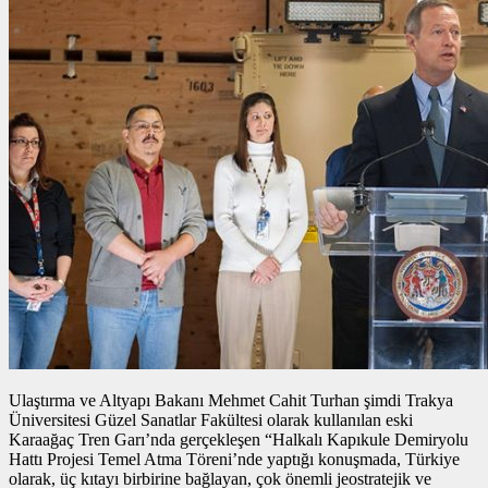
Ulaştırma ve Altyapı Bakanı Mehmet Cahit Turhan şimdi Trakya
Üniversitesi Güzel Sanatlar Fakültesi olarak kullanılan eski
Karaağaç Tren Garı’nda gerçekleşen “Halkalı Kapıkule Demiryolu
Hattı Projesi Temel Atma Töreni’nde yaptığı konuşmada, Türkiye
olarak, üç kıtayı birbirine bağlayan, çok önemli jeostratejik ve