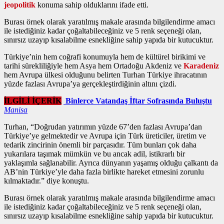
jeopolitik
konuma sahip olduklarını ifade etti.
Burası örnek olarak yaratılmış makale arasında bilgilendirme amacı
ile istediğiniz kadar çoğaltabileceğiniz ve 5 renk seçeneği olan,
sınırsız uzayıp kısalabilme esnekliğine sahip yapıda bir kutucuktur.
Türkiye’nin hem coğrafi konumuyla hem de kültürel birikimi ve
tarihi sürekliliğiyle hem Asya hem Ortadoğu Akdeniz ve
Karadeniz
hem Avrupa ülkesi olduğunu belirten Turhan Türkiye ihracatının
yüzde fazlası Avrupa’ya gerçekleştirdiğinin altını çizdi.
İLGİLİ İÇERİK
Binlerce Vatandaş İftar Sofrasında Buluştu
Manisa
Turhan, “Doğrudan yatırımın yüzde 67’den fazlası Avrupa’dan
Türkiye’ye gelmektedir ve Avrupa için Türk üreticiler, üretim ve
tedarik zincirinin önemli bir parçasıdır. Tüm bunları çok daha
yukarılara taşımak mümkün ve bu ancak adil, istikrarlı bir
yaklaşımla sağlanabilir. Ayrıca dünyanın yaşamış olduğu çalkantı da
AB’nin Türkiye’yle daha fazla birlikte hareket etmesini zorunlu
kılmaktadır.” diye konuştu.
Burası örnek olarak yaratılmış makale arasında bilgilendirme amacı
ile istediğiniz kadar çoğaltabileceğiniz ve 5 renk seçeneği olan,
sınırsız uzayıp kısalabilme esnekliğine sahip yapıda bir kutucuktur.