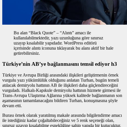
Bu alan “Black Quote” – “Alıntı” amacı ile
kullanılabilmektedir, yazı uzunluğuna göre sınırsız
uzayıp kısalabilir yapıdadır. WordPress editörü
içerisinde alıntı iconuna tıklayarak bu alanı aktif bir hale
getirebilirsiniz.
Türkiye’nin AB’ye bağlanmasını temsil ediyor h3
Türkiye ve Avrupa Birliği arasındaki ilişkileri geliştirmenin
örnek
vurgulu yazı
yükümlülük olduğunu anlatan Turhan, bugün temeli
atılacak demiryolu hattının AB ile ilişkileri daha güçlendireceğini
vurguladı. Halkalı-Kapıkule demiryolu hattının hizmete girmesi ile
Trans-Avrupa Ulaştırma Ağlarına yüksek kalitede bağlanmanın son
aşamasının tamamlanacağını bildiren Turhan, konuşmasına şöyle
devam etti.
Burası örnek olarak yaratılmış makale arasında bilgilendirme amacı
ile istediğiniz kadar çoğaltabileceğiniz ve 5 renk seçeneği olan,
sınırsız uzayıp kısalabilme esnekliğine sahip yapıda bir kutucuktur.