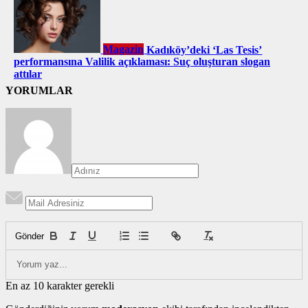
Magazin
Kadıköy’deki ‘Las Tesis’
performansına Valilik açıklaması: Suç oluşturan slogan
attılar
YORUMLAR
Gönder
En az 10 karakter gerekli