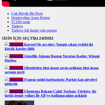
Çok Büyük Bir Proje
Demiryolları Asrın Projesi
TCDD nedir
Türkiye
Türkiye AB demir yolu projesi
SİZİN İÇİN SEÇTİKLERİMİZ
Magazin
Kayseri’de acı olay: Yangın çıkan evdeki iki
küçük kardeş öldü
Magazin
Güzellik Algısını Baştan Yaratan Kadın: Winnie
Harlow
Magazin
Obeziteden ölen insan sayısı açlıktan ölen insan
sayısını geçti
Magazin
Fransız polisi barbarlaştı: Pariste kan gövdeyi
götürdü
Magazin
Ulaştırma Bakanı Cahit Turhan: Türkiye, iki
farklı demir yolları İle AB’ye bağlanacağını açıkladı