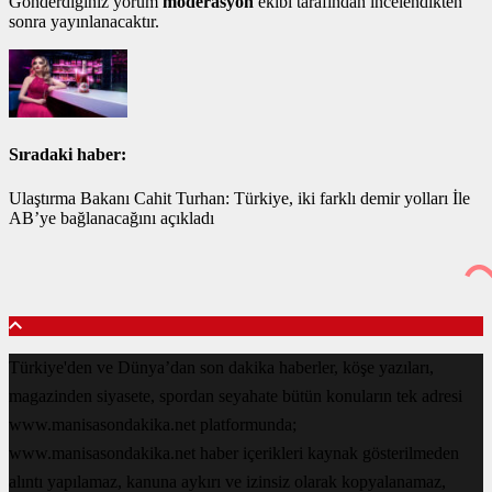
Gönderdiğiniz yorum
moderasyon
ekibi tarafından incelendikten
sonra yayınlanacaktır.
Sıradaki haber:
Ulaştırma Bakanı Cahit Turhan: Türkiye, iki farklı demir yolları İle
AB’ye bağlanacağını açıkladı
Türkiye'den ve Dünya’dan son dakika haberler, köşe yazıları,
magazinden siyasete, spordan seyahate bütün konuların tek adresi
www.manisasondakika.net platformunda;
www.manisasondakika.net haber içerikleri kaynak gösterilmeden
alıntı yapılamaz, kanuna aykırı ve izinsiz olarak kopyalanamaz,