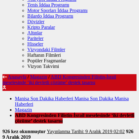
Tenis İddaa Programı
Motor Sporları İddaa Programı
Bilardo İddaa Programı
Dövizler
Kripto Paralar
Altınlar
Pariteler
Hisseler
Vizyondaki Filmler
Haftanın Filmleri
Popüler Fragmanlar
Vizyon Takvimi
Anasayfa
/
Magazin
/
ABD Kongresinden Filistin-İsrail
meselesinde ‘iki devletli çözüme’ destek tasarısı
Manisa Son Dakika Haberleri Manisa Son Dakika Manisa
Haberleri
Magazin
ABD Kongresinden Filistin-İsrail meselesinde ‘iki devletli
çözüme’ destek tasarısı
926 kez okunmuştur
Yayınlanma Tarihi: 9 Aralık 2019 02:02
926
9 Aralık 2019