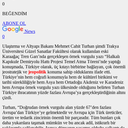
0
BEĞENDİM
ABONE OL
News
0
Ulaştırma ve Altyapı Bakanı Mehmet Cahit Turhan şimdi Trakya
Üniversitesi Güzel Sanatlar Fakültesi olarak kullanılan eski
Karaağaç Tren Garı’nda gerçekleşen
örnek vurgulu yazı
“Halkalı
Kapıkule Demiryolu Hattı Projesi Temel Atma Töreni’nde yaptığı
konuşmada, Türkiye olarak, üç kıtayı birbirine bağlayan, çok önemli
jeostratejik ve
jeopolitik
konuma sahip olduklarını ifade etti.
Türkiye’nin hem coğrafi konumuyla hem de kültürel birikimi ve
tarihi sürekliliğiyle hem Asya hem Ortadoğu Akdeniz ve Karadeniz
hem Avrupa
örnek vurgulu yazı
ülkesinde olduğunu belirten Turhan
Türkiye ihracatının yüzde fazlası Avrupa’ya gerçekleştirdiğinin altını
çizdi.
Turhan, “Doğrudan
örnek vurgulu alan
yüzde 67’den fazlası
Avrupa’dan Türkiye’ye gelmektedir ve Avrupa için Türk üreticiler,
üretim ve tedarik zincirinin önemli bir parçasıdır. Tüm bunları çok
daha yukarılara taşımak mümkün ve bu ancak adil, istikrarlı bir
yaklaşımla sağlanabilir. Ayrıca dünyanın yaşamış olduğu çalkantı da