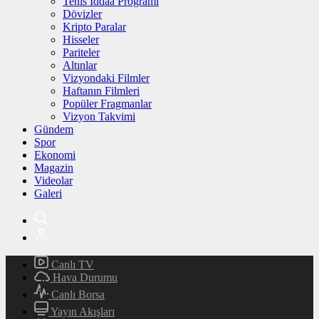
Tenis İddaa Programı
Dövizler
Kripto Paralar
Hisseler
Pariteler
Altınlar
Vizyondaki Filmler
Haftanın Filmleri
Popüler Fragmanlar
Vizyon Takvimi
Gündem
Spor
Ekonomi
Magazin
Videolar
Galeri
Canlı TV
Hava Durumu
Canlı Borsa
Yayın Akışları