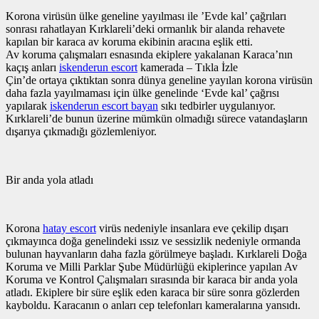
Korona virüsün ülke geneline yayılması ile ’Evde kal’ çağrıları
sonrası rahatlayan Kırklareli’deki ormanlık bir alanda rehavete
kapılan bir karaca av koruma ekibinin aracına eşlik etti.
Av koruma çalışmaları esnasında ekiplere yakalanan Karaca’nın
kaçış anları
iskenderun escort
kamerada – Tıkla İzle
Çin’de ortaya çıktıktan sonra dünya geneline yayılan korona virüsün
daha fazla yayılmaması için ülke genelinde ‘Evde kal’ çağrısı
yapılarak
iskenderun escort bayan
sıkı tedbirler uygulanıyor.
Kırklareli’de bunun üzerine mümkün olmadığı sürece vatandaşların
dışarıya çıkmadığı gözlemleniyor.
Bir anda yola atladı
Korona
hatay escort
virüs nedeniyle insanlara eve çekilip dışarı
çıkmayınca doğa genelindeki ıssız ve sessizlik nedeniyle ormanda
bulunan hayvanların daha fazla görülmeye başladı. Kırklareli Doğa
Koruma ve Milli Parklar Şube Müdürlüğü ekiplerince yapılan Av
Koruma ve Kontrol Çalışmaları sırasında bir karaca bir anda yola
atladı. Ekiplere bir süre eşlik eden karaca bir süre sonra gözlerden
kayboldu. Karacanın o anları cep telefonları kameralarına yansıdı.