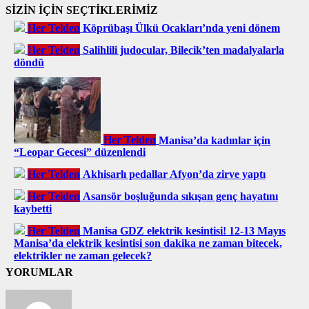
SİZİN İÇİN SEÇTİKLERİMİZ
Her Telden
Köprübaşı Ülkü Ocakları’nda yeni dönem
Her Telden
Salihlili judocular, Bilecik’ten madalyalarla
döndü
Her Telden
Manisa’da kadınlar için
“Leopar Gecesi” düzenlendi
Her Telden
Akhisarlı pedallar Afyon’da zirve yaptı
Her Telden
Asansör boşluğunda sıkışan genç hayatını
kaybetti
Her Telden
Manisa GDZ elektrik kesintisi! 12-13 Mayıs
Manisa’da elektrik kesintisi son dakika ne zaman bitecek,
elektrikler ne zaman gelecek?
YORUMLAR