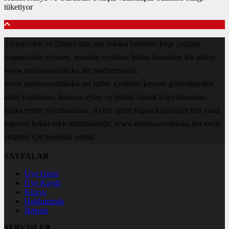
tüketiyor
Türkiye'den ve Dünya’dan son dakika haberler, köşe yazıları,
magazinden siyasete, spordan seyahate bütün konuların tek adresi
www.manisasondakika.net platformunda;
www.manisasondakika.net haber içerikleri kaynak gösterilmeden
alıntı yapılamaz, kanuna aykırı ve izinsiz olarak kopyalanamaz,
başka yerde yayınlanamaz. Aykırı işlem yapan kişi/kişiler için yasal
başvuru hakkı saklı tutulmaktadır. www.manisasondakika.net tercih
ettiğiniz için teşekkür ederiz.
SAYFALAR
Üye Girişi
Üye Kaydı
Künye
Hakkımızda
İletişim
SERVİSLER