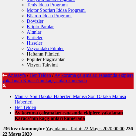
Tenis İddaa Programı
Motor Sporları İddaa Programı
Bilardo İddaa Programı
Dövizler
Kripto Paralar
Altınlar
Pariteler
Hisseler
Vizyondaki Filmler
Haftanın Filmleri
Popüler Fragmanlar
Vizyon Takvimi
Anasayfa
/
Her Telden
/
Av koruma çalışmaları esnasında ekiplere
yakalanan Karaca’nın kaçış anları kamerada
Manisa Son Dakika Haberleri Manisa Son Dakika Manisa
Haberleri
Her Telden
Av koruma çalışmaları esnasında ekiplere yakalanan
Karaca’nın kaçış anları kamerada
236 kez okunmuştur
Yayınlanma Tarihi: 22 Mayıs 2020 00:00
236
22 Mayıs 2020