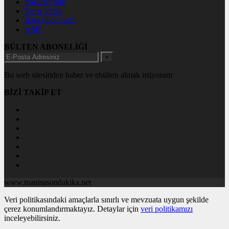
Yazarlar Site
Tenis İddaa
Basketbol Canlı
AMP
BÜLTEN ABONELİĞİ
+
Bu web sitesinden haber ve ebülten almak istiyorum
BİZİ TAKİP ET
www.manisasondakika.net
Veri politikasındaki amaçlarla sınırlı ve mevzuata uygun şekilde
çerez konumlandırmaktayız. Detaylar için
veri politikamızı
inceleyebilirsiniz.