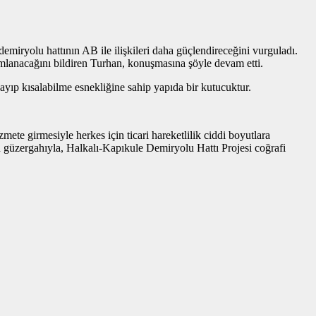
demiryolu hattının AB ile ilişkileri daha güçlendireceğini vurguladı.
mlanacağını bildiren Turhan, konuşmasına şöyle devam etti.
zayıp kısalabilme esnekliğine sahip yapıda bir kutucuktur.
zmete girmesiyle herkes için ticari hareketlilik ciddi boyutlara
an güzergahıyla, Halkalı-Kapıkule Demiryolu Hattı Projesi coğrafi