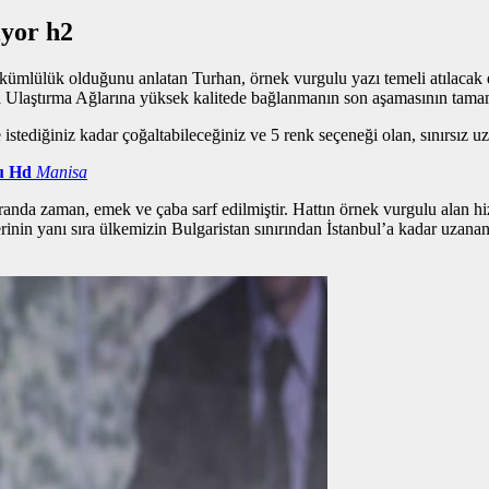
iyor h2
l yükümlülük olduğunu anlatan Turhan,
örnek vurgulu yazı
temeli atılacak 
a Ulaştırma Ağlarına yüksek kalitede bağlanmanın son aşamasının tama
istediğiniz kadar çoğaltabileceğiniz ve 5 renk seçeneği olan, sınırsız u
u Hd
Manisa
randa zaman, emek ve çaba sarf edilmiştir. Hattın
örnek vurgulu alan
hi
erinin yanı sıra ülkemizin Bulgaristan sınırından İstanbul’a kadar uzan