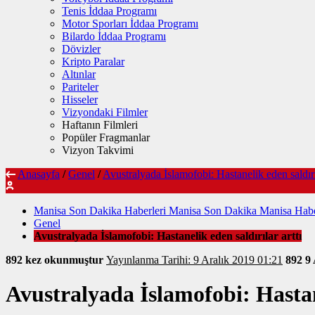
Tenis İddaa Programı
Motor Sporları İddaa Programı
Bilardo İddaa Programı
Dövizler
Kripto Paralar
Altınlar
Pariteler
Hisseler
Vizyondaki Filmler
Haftanın Filmleri
Popüler Fragmanlar
Vizyon Takvimi
Anasayfa
/
Genel
/
Avustralyada İslamofobi: Hastanelik eden saldırıl
Manisa Son Dakika Haberleri Manisa Son Dakika Manisa Habe
Genel
Avustralyada İslamofobi: Hastanelik eden saldırılar arttı
892 kez okunmuştur
Yayınlanma Tarihi: 9 Aralık 2019 01:21
892
9 
Avustralyada İslamofobi: Hastane