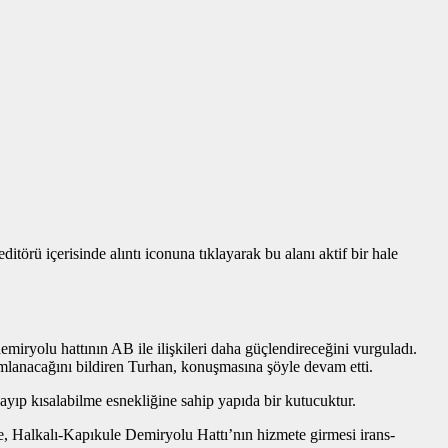
törü içerisinde alıntı iconuna tıklayarak bu alanı aktif bir hale
iryolu hattının AB ile ilişkileri daha güçlendireceğini vurguladı.
mlanacağını bildiren Turhan, konuşmasına şöyle devam etti.
zayıp kısalabilme esnekliğine sahip yapıda bir kutucuktur.
te, Halkalı-Kapıkule Demiryolu Hattı’nın hizmete girmesi irans-