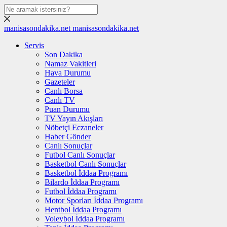
manisasondakika.net
manisasondakika.net
Servis
Son Dakika
Namaz Vakitleri
Hava Durumu
Gazeteler
Canlı Borsa
Canlı TV
Puan Durumu
TV Yayın Akışları
Nöbetçi Eczaneler
Haber Gönder
Canlı Sonuçlar
Futbol Canlı Sonuçlar
Basketbol Canlı Sonuçlar
Basketbol İddaa Programı
Bilardo İddaa Programı
Futbol İddaa Programı
Motor Sporları İddaa Programı
Hentbol İddaa Programı
Voleybol İddaa Programı