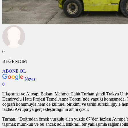
0
BEĞENDİM
ABONE OL
News
0
Ulaştırma ve Altyapı Bakanı Mehmet Cahit Turhan şimdi Trakya Üniver
Demiryolu Hattı Projesi Temel Atma Töreni’nde yaptığı konuşmada, Tür
coğrafi konumuyla hem de kültürel birikimi ve tarihi sürekliliğiyl
fazlası Avrupa’ya gerçekleştirdiğinin altını çizdi.
Turhan, “Doğrudan
örnek vurgulu alan
yüzde 67’den fazlası Avrupa’da
taşımak mümkün ve bu ancak adil, istikrarlı bir yaklaşımla sağlanabil