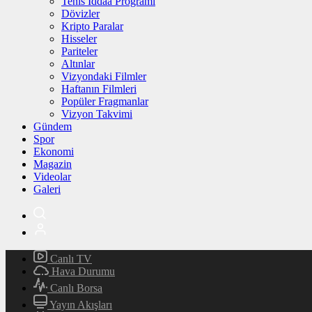
Tenis İddaa Programı
Dövizler
Kripto Paralar
Hisseler
Pariteler
Altınlar
Vizyondaki Filmler
Haftanın Filmleri
Popüler Fragmanlar
Vizyon Takvimi
Gündem
Spor
Ekonomi
Magazin
Videolar
Galeri
Canlı TV
Hava Durumu
Canlı Borsa
Yayın Akışları