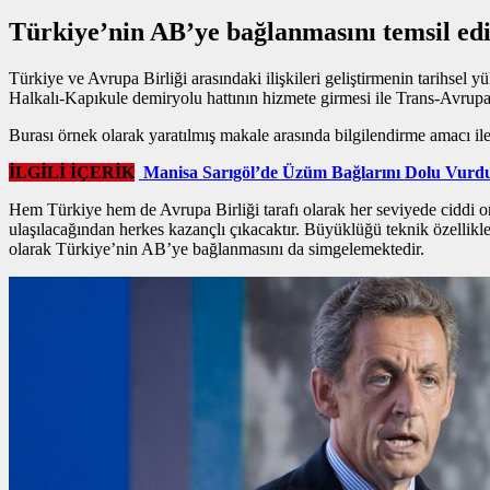
Türkiye’nin AB’ye bağlanmasını temsil ed
Türkiye ve Avrupa Birliği arasındaki ilişkileri geliştirmenin tarihse
Halkalı-Kapıkule demiryolu hattının hizmete girmesi ile Trans-Avrup
Burası örnek olarak yaratılmış makale arasında bilgilendirme amacı ile 
İLGİLİ İÇERİK
Manisa Sarıgöl’de Üzüm Bağlarını Dolu Vurd
Hem Türkiye hem de Avrupa Birliği tarafı olarak her seviyede ciddi o
ulaşılacağından herkes kazançlı çıkacaktır. Büyüklüğü teknik özellikl
olarak Türkiye’nin AB’ye bağlanmasını da simgelemektedir.