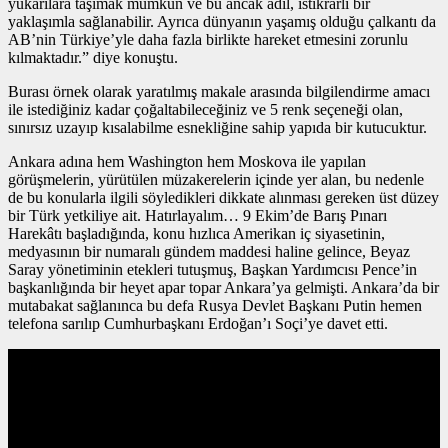
yukarılara taşımak mümkün ve bu ancak adil, istikrarlı bir
yaklaşımla sağlanabilir. Ayrıca dünyanın yaşamış olduğu çalkantı da
AB’nin Türkiye’yle daha fazla birlikte hareket etmesini zorunlu
kılmaktadır.” diye konuştu.
Burası örnek olarak yaratılmış makale arasında bilgilendirme amacı
ile istediğiniz kadar çoğaltabileceğiniz ve 5 renk seçeneği olan,
sınırsız uzayıp kısalabilme esnekliğine sahip yapıda bir kutucuktur.
Ankara adına hem Washington hem Moskova ile yapılan
görüşmelerin, yürütülen müzakerelerin içinde yer alan, bu nedenle
de bu konularla ilgili söyledikleri dikkate alınması gereken üst düzey
bir Türk yetkiliye ait. Hatırlayalım… 9 Ekim’de Barış Pınarı
Harekâtı başladığında, konu hızlıca Amerikan iç siyasetinin,
medyasının bir numaralı gündem maddesi haline gelince, Beyaz
Saray yönetiminin etekleri tutuşmuş, Başkan Yardımcısı Pence’in
başkanlığında bir heyet apar topar Ankara’ya gelmişti. Ankara’da bir
mutabakat sağlanınca bu defa Rusya Devlet Başkanı Putin hemen
telefona sarılıp Cumhurbaşkanı Erdoğan’ı Soçi’ye davet etti.