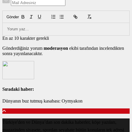
Gönder
En az 10 karakter gerekli
Gönderdiğiniz yorum
moderasyon
ekibi tarafından incelendikten
sonra yayınlanacaktır.
Sıradaki haber:
Dünyanın buz tutmuş kasabası: Oymyakon
Türkiye'den ve Dünya’dan son dakika haberler, köşe yazıları,
magazinden siyasete, spordan seyahate bütün konuların tek adresi