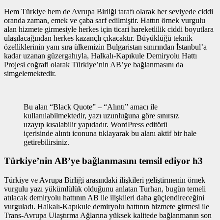
Hem Türkiye hem de Avrupa Birliği tarafı olarak her seviyede ciddi
oranda zaman, emek ve çaba sarf edilmiştir. Hattın
örnek vurgulu
alan
hizmete girmesiyle herkes için ticari hareketlilik ciddi boyutlara
ulaşılacağından herkes kazançlı çıkacaktır. Büyüklüğü teknik
özelliklerinin yanı sıra ülkemizin Bulgaristan sınırından İstanbul’a
kadar uzanan güzergahıyla, Halkalı-Kapıkule Demiryolu Hattı
Projesi coğrafi olarak Türkiye’nin AB’ye bağlanmasını da
simgelemektedir.
Bu alan “Black Quote” – “Alıntı” amacı ile
kullanılabilmektedir, yazı uzunluğuna göre sınırsız
uzayıp kısalabilir yapıdadır. WordPress editörü
içerisinde alıntı iconuna tıklayarak bu alanı aktif bir hale
getirebilirsiniz.
Türkiye’nin AB’ye bağlanmasını temsil ediyor h3
Türkiye ve Avrupa Birliği arasındaki ilişkileri geliştirmenin
örnek
vurgulu yazı
yükümlülük olduğunu anlatan Turhan, bugün temeli
atılacak demiryolu hattının AB ile ilişkileri daha güçlendireceğini
vurguladı. Halkalı-Kapıkule demiryolu hattının hizmete girmesi ile
Trans-Avrupa Ulaştırma Ağlarına yüksek kalitede bağlanmanın son