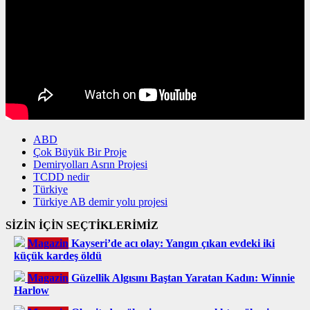
ABD
Çok Büyük Bir Proje
Demiryolları Asrın Projesi
TCDD nedir
Türkiye
Türkiye AB demir yolu projesi
SİZİN İÇİN SEÇTİKLERİMİZ
Magazin
Kayseri’de acı olay: Yangın çıkan evdeki iki
küçük kardeş öldü
Magazin
Güzellik Algısını Baştan Yaratan Kadın: Winnie
Harlow