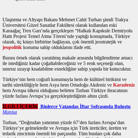
Ulaştırma ve Altyapı Bakanı Mehmet Cahit Turhan şimdi Trakya
Üniversitesi Güzel Sanatlar Fakültesi olarak kullanılan eski
Karaağaç Tren Garı’nda gerçekleşen “Halkalı Kapıkule Demiryolu
Hattı Projesi Temel Atma Töreni’nde yaptığı konuşmada, Türkiye
olarak, üç kıtayı birbirine bağlayan, çok önemli jeostratejik ve
jeopolitik
konuma sahip olduklarını ifade etti.
Burası örnek olarak yaratılmış makale arasında bilgilendirme amacı
ile istediğiniz kadar çoğaltabileceğiniz ve 5 renk seçeneği olan,
sınırsız uzayıp kısalabilme esnekliğine sahip yapıda bir kutucuktur.
Türkiye’nin hem coğrafi konumuyla hem de kültürel birikimi ve
tarihi sürekliliğiyle hem Asya hem Ortadoğu Akdeniz ve
Karadeniz
hem Avrupa ülkesi olduğunu belirten Turhan Türkiye ihracatının
yüzde fazlası Avrupa’ya gerçekleştirdiğinin altını çizdi.
İLGİLİ İÇERİK
Binlerce Vatandaş İftar Sofrasında Buluştu
Manisa
Turhan, “Doğrudan yatırımın yüzde 67’den fazlası Avrupa’dan
Türkiye’ye gelmektedir ve Avrupa için Türk üreticiler, üretim ve
tedarik zincirinin önemli bir parçasıdır. Tüm bunları çok daha