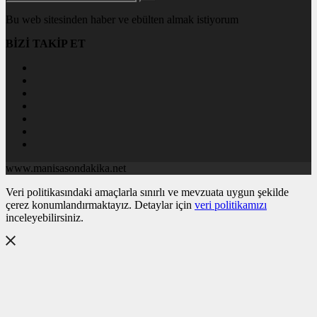
Bu web sitesinden haber ve ebülten almak istiyorum
BİZİ TAKİP ET
www.manisasondakika.net
Veri politikasındaki amaçlarla sınırlı ve mevzuata uygun şekilde
çerez konumlandırmaktayız. Detaylar için
veri politikamızı
inceleyebilirsiniz.