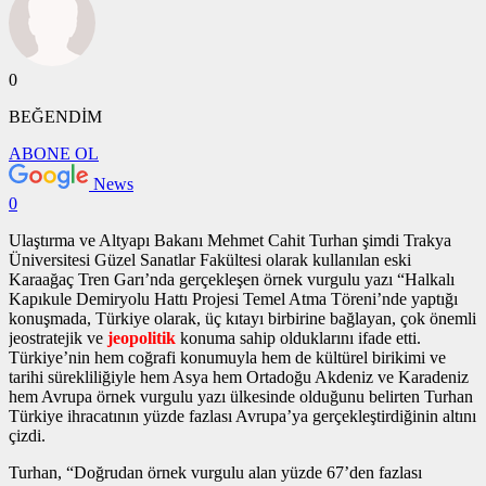
0
BEĞENDİM
ABONE OL
News
0
Ulaştırma ve Altyapı Bakanı Mehmet Cahit Turhan şimdi Trakya
Üniversitesi Güzel Sanatlar Fakültesi olarak kullanılan eski
Karaağaç Tren Garı’nda gerçekleşen
örnek vurgulu yazı
“Halkalı
Kapıkule Demiryolu Hattı Projesi Temel Atma Töreni’nde yaptığı
konuşmada, Türkiye olarak, üç kıtayı birbirine bağlayan, çok önemli
jeostratejik ve
jeopolitik
konuma sahip olduklarını ifade etti.
Türkiye’nin hem coğrafi konumuyla hem de kültürel birikimi ve
tarihi sürekliliğiyle hem Asya hem Ortadoğu Akdeniz ve Karadeniz
hem Avrupa
örnek vurgulu yazı
ülkesinde olduğunu belirten Turhan
Türkiye ihracatının yüzde fazlası Avrupa’ya gerçekleştirdiğinin altını
çizdi.
Turhan, “Doğrudan
örnek vurgulu alan
yüzde 67’den fazlası