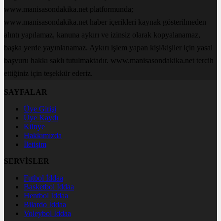
www.manisasondakika.net platformunda;
www.manisasondakika.net haber içerikleri kaynak gösterilmeden
alıntı yapılamaz, kanuna aykırı ve izinsiz olarak kopyalanamaz,
başka yerde yayınlanamaz. Aykırı işlem yapan kişi/kişiler için yasal
başvuru hakkı saklı tutulmaktadır. www.manisasondakika.net tercih
ettiğiniz için teşekkür ederiz.
SAYFALAR
Üye Girişi
Üye Kaydı
Künye
Hakkımızda
İletişim
SERVİSLER
Futbol İddaa
Basketbol İddaa
Hentbol İddaa
Bilardo İddaa
Voleybol İddaa