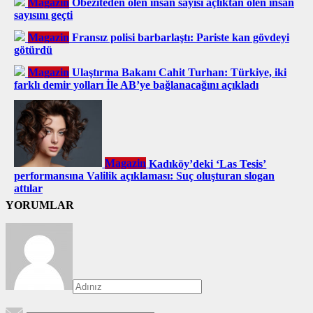
Magazin
Obeziteden ölen insan sayısı açlıktan ölen insan
sayısını geçti
Magazin
Fransız polisi barbarlaştı: Pariste kan gövdeyi
götürdü
Magazin
Ulaştırma Bakanı Cahit Turhan: Türkiye, iki
farklı demir yolları İle AB’ye bağlanacağını açıkladı
Magazin
Kadıköy’deki ‘Las Tesis’
performansına Valilik açıklaması: Suç oluşturan slogan
attılar
YORUMLAR