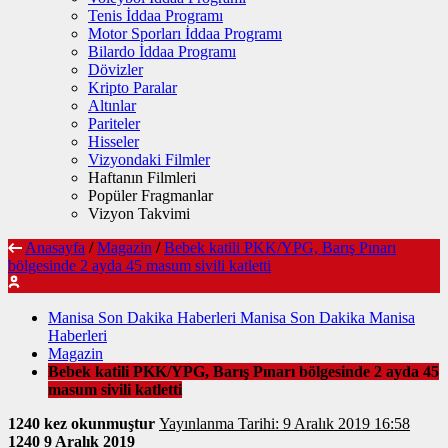
Tenis İddaa Programı
Motor Sporları İddaa Programı
Bilardo İddaa Programı
Dövizler
Kripto Paralar
Altınlar
Pariteler
Hisseler
Vizyondaki Filmler
Haftanın Filmleri
Popüler Fragmanlar
Vizyon Takvimi
Anasayfa
/
Magazin
/
Bebek katili PKK/YPG, Barış Pınarı
bölgesinde 2 ayda 45 masum sivili katletti
Manisa Son Dakika Haberleri Manisa Son Dakika Manisa
Haberleri
Magazin
Bebek katili PKK/YPG, Barış Pınarı bölgesinde 2 ayda 45
masum sivili katletti
1240 kez okunmuştur
Yayınlanma Tarihi: 9 Aralık 2019 16:58
1240
9 Aralık 2019