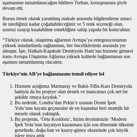
aşamasının tamamlanacağını bildiren Turhan, konuşmasına şöyle
devam etti.
Burası örnek olarak yaratılmış makale arasında bilgilendirme amacı
ile istediğiniz kadar çoğaltabileceğiniz ve 5 renk seçeneği olan,
sınırsız uzayıp kısalabilme esnekliğine sahip yapıda bir kutucuktur.
“Türkiye olarak, ulaştırma ağlarının Avrupa’ya entegrasyonunun
yüksek standartlarda sağlanması, her önceliklerimiz arasında yer
almıştır. İşte, Halkalı-Kapıkule Demiryolu Hattı’nın hizmete girmesi
irans-Avrupa Ulaştırma Ağlarına yüksek kalitede bağlanmanın son
aşaması tamamlanmış olacaktır.
Türkiye’nin AB’ye bağlanmasını temsil ediyor h4
Hizmete açtığımız Marmaray ve Bakü-Tiflis-Kars Demiryolu
hattıyla da bu projeye olan destek ve inancımızı çok net bir
şekilde ortaya koyduk.”
Bu nedenle, Londra’dan Pekin’e uzanan Demir İpek
Yolu’nun hayata geçmesine de en başından beri stratejik bir
mesele olarak yaklaştık.
Bu projenin, ‘Orta Koridoru’, bizim deyimimizle ‘Modern
İpek Yolu’nun hayatiyet kazanması için son dönemde ülkemiz
genelinde, doğu-batı ve kuzey-güney ekseninde çok büyük
işlere imza attık