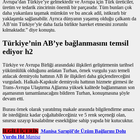
Avrupa’dan Türkiye’ye gelmektedir ve Avrupa için Türk üreticiler,
üretim ve tedarik zincirinin önemli bir parçasıdır. Tüm bunları çok
daha yukarılara taşımak mümkün ve bu ancak adil, istikrarlı bir
yaklaşımla sağlanabilir. Ayrıca dünyanın yaşamış olduğu çalkantı da
AB’nin Türkiye’yle daha fazla birlikte hareket etmesini zorunlu
kılmaktadır.” diye konuştu.
Türkiye’nin AB’ye bağlanmasını temsil
ediyor h2
Türkiye ve Avrupa Birliği arasındaki ilişkileri geliştirmenin tarihsel
yükümlülük olduğunu anlatan Turhan,
örnek vurgulu yazı
temeli
atılacak demiryolu hattının AB ile ilişkileri daha güçlendireceğini
vurguladı. Halkalı-Kapıkule demiryolu hattının hizmete girmesi ile
Trans-Avrupa Ulaştırma Ağlarına yüksek kalitede bağlanmanın son
aşamasının tamamlanacağını bildiren Turhan, konuşmasına şöyle
devam etti.
Burası örnek olarak yaratılmış makale arasında bilgilendirme amacı
ile istediğiniz kadar çoğaltabileceğiniz ve 5 renk seçeneği olan,
sınırsız uzayıp kısalabilme esnekliğine sahip yapıda bir kutucuktur.
İLGİLİ İÇERİK
Manisa Sarıgöl’de Üzüm Bağlarını Dolu
Vurdu Hd
Manisa