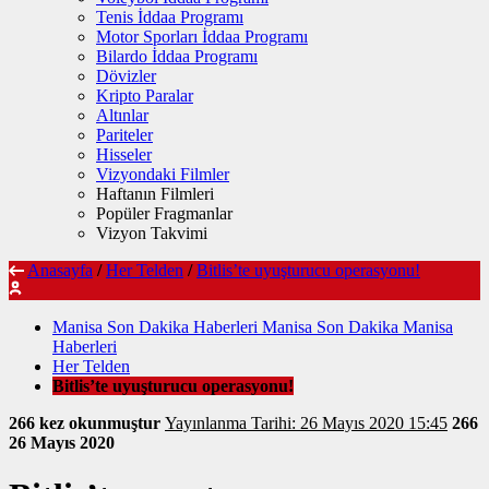
Tenis İddaa Programı
Motor Sporları İddaa Programı
Bilardo İddaa Programı
Dövizler
Kripto Paralar
Altınlar
Pariteler
Hisseler
Vizyondaki Filmler
Haftanın Filmleri
Popüler Fragmanlar
Vizyon Takvimi
Anasayfa
/
Her Telden
/
Bitlis’te uyuşturucu operasyonu!
Manisa Son Dakika Haberleri Manisa Son Dakika Manisa
Haberleri
Her Telden
Bitlis’te uyuşturucu operasyonu!
266 kez okunmuştur
Yayınlanma Tarihi: 26 Mayıs 2020 15:45
266
26 Mayıs 2020