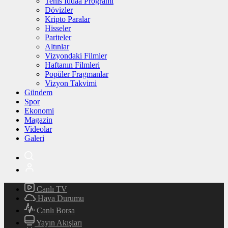
Tenis İddaa Programı
Dövizler
Kripto Paralar
Hisseler
Pariteler
Altınlar
Vizyondaki Filmler
Haftanın Filmleri
Popüler Fragmanlar
Vizyon Takvimi
Gündem
Spor
Ekonomi
Magazin
Videolar
Galeri
Canlı TV
Hava Durumu
Canlı Borsa
Yayın Akışları