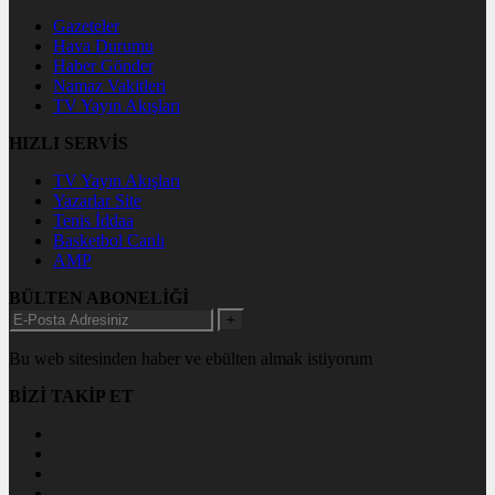
Gazeteler
Hava Durumu
Haber Gönder
Namaz Vakitleri
TV Yayın Akışları
HIZLI SERVİS
TV Yayın Akışları
Yazarlar Site
Tenis İddaa
Basketbol Canlı
AMP
BÜLTEN ABONELİĞİ
+
Bu web sitesinden haber ve ebülten almak istiyorum
BİZİ TAKİP ET