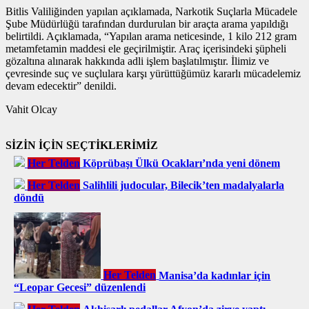
Bitlis Valiliğinden yapılan açıklamada, Narkotik Suçlarla Mücadele
Şube Müdürlüğü tarafından durdurulan bir araçta arama yapıldığı
belirtildi. Açıklamada, “Yapılan arama neticesinde, 1 kilo 212 gram
metamfetamin maddesi ele geçirilmiştir. Araç içerisindeki şüpheli
gözaltına alınarak hakkında adli işlem başlatılmıştır. İlimiz ve
çevresinde suç ve suçlulara karşı yürüttüğümüz kararlı mücadelemiz
devam edecektir” denildi.
Vahit Olcay
SİZİN İÇİN SEÇTİKLERİMİZ
Her Telden
Köprübaşı Ülkü Ocakları’nda yeni dönem
Her Telden
Salihlili judocular, Bilecik’ten madalyalarla
döndü
Her Telden
Manisa’da kadınlar için
“Leopar Gecesi” düzenlendi