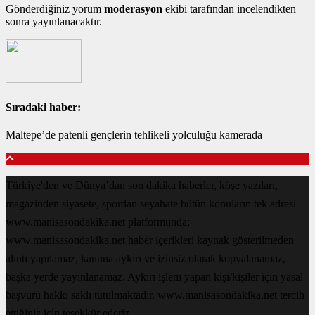
Gönderdiğiniz yorum
moderasyon
ekibi tarafından incelendikten
sonra yayınlanacaktır.
Sıradaki haber:
Maltepe’de patenli gençlerin tehlikeli yolculuğu kamerada
Türkiye'den ve Dünya’dan son dakika haberler, köşe yazıları,
magazinden siyasete, spordan seyahate bütün konuların tek adresi
www.manisasondakika.net platformunda;
www.manisasondakika.net haber içerikleri kaynak gösterilmeden
alıntı yapılamaz, kanuna aykırı ve izinsiz olarak kopyalanamaz,
başka yerde yayınlanamaz. Aykırı işlem yapan kişi/kişiler için yasal
başvuru hakkı saklı tutulmaktadır. www.manisasondakika.net tercih
ettiğiniz için teşekkür ederiz.