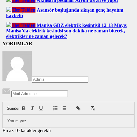
Her Telden
Akhisarlı pedallar Afyon’da zirve yaptı
Her Telden
Asansör boşluğunda sıkışan genç hayatını
kaybetti
Her Telden
Manisa GDZ elektrik kesintisi! 12-13 Mayıs
Manisa’da elektrik kesintisi son dakika ne zaman bitecek,
elektrikler ne zaman gelecek?
YORUMLAR
Gönder
En az 10 karakter gerekli