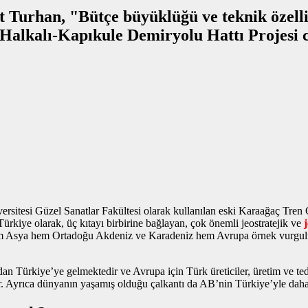
Turhan, "Bütçe büyüklüğü ve teknik özellik
 Halkalı-Kapıkule Demiryolu Hattı Projesi 
sitesi Güzel Sanatlar Fakültesi olarak kullanılan eski Karaağaç Tren
kiye olarak, üç kıtayı birbirine bağlayan, çok önemli jeostratejik ve
e hem Asya hem Ortadoğu Akdeniz ve Karadeniz hem Avrupa
örnek vurgul
n Türkiye’ye gelmektedir ve Avrupa için Türk üreticiler, üretim ve teda
ir. Ayrıca dünyanın yaşamış olduğu çalkantı da AB’nin Türkiye’yle daha 