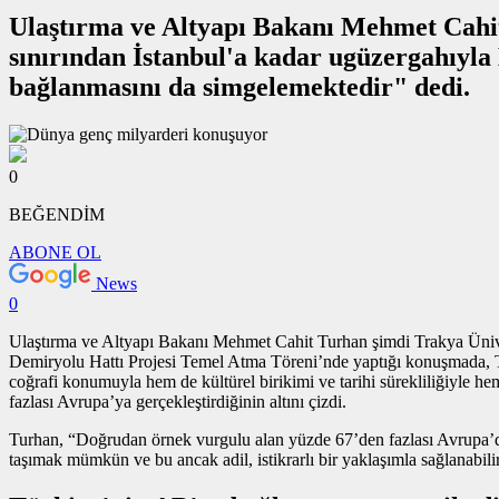
Ulaştırma ve Altyapı Bakanı Mehmet Cahit 
sınırından İstanbul'a kadar ugüzergahıyla
bağlanmasını da simgelemektedir" dedi.
0
BEĞENDİM
ABONE OL
News
0
Ulaştırma ve Altyapı Bakanı Mehmet Cahit Turhan şimdi Trakya Üniver
Demiryolu Hattı Projesi Temel Atma Töreni’nde yaptığı konuşmada, Tür
coğrafi konumuyla hem de kültürel birikimi ve tarihi sürekliliğiyl
fazlası Avrupa’ya gerçekleştirdiğinin altını çizdi.
Turhan, “Doğrudan
örnek vurgulu alan
yüzde 67’den fazlası Avrupa’da
taşımak mümkün ve bu ancak adil, istikrarlı bir yaklaşımla sağlanabil