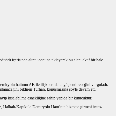
törü içerisinde alıntı iconuna tıklayarak bu alanı aktif bir hale
iryolu hattının AB ile ilişkileri daha güçlendireceğini vurguladı.
mlanacağını bildiren Turhan, konuşmasına şöyle devam etti.
zayıp kısalabilme esnekliğine sahip yapıda bir kutucuktur.
te, Halkalı-Kapıkule Demiryolu Hattı’nın hizmete girmesi irans-