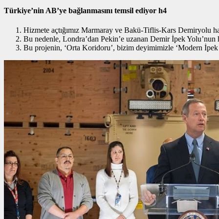
Türkiye’nin AB’ye bağlanmasını temsil ediyor h4
Hizmete açtığımız Marmaray ve Bakü-Tiflis-Kars Demiryolu hatt
Bu nedenle, Londra’dan Pekin’e uzanan Demir İpek Yolu’nun hay
Bu projenin, ‘Orta Koridoru’, bizim deyimimizle ‘Modern İpek