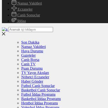
Namaz Vakitleri
Eczaneler
Canlı Sonuçlar
İddaa
Son Dakika
Namaz Vakitleri
Hava Durumu
Gazeteler
Canlı Borsa
Canlı TV
Puan Durumu
TV Yayın Akışları
Nöbetçi Eczaneler
Haber Gönder
Futbol Canlı Sonuçlar
Basketbol Canlı Sonuçlar
Futbol İddaa Programı
Basketbol İddaa Programı
Hentbol İddaa Programı
Voleybol İddaa Programı