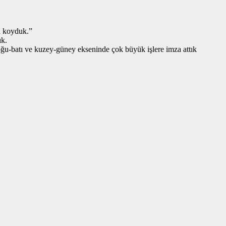
a koyduk.”
ık.
ğu-batı ve kuzey-güney ekseninde çok büyük işlere imza attık