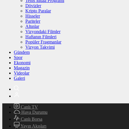
Tenis İddaa Programı
Dövizler
Kripto Paralar
Hisseler
Pariteler
Altınlar
Vizyondaki Filmler
Haftanın Filmleri
Popüler Fragmanlar
Vizyon Takvimi
Gündem
Spor
Ekonomi
Magazin
Videolar
Galeri
Canlı TV
Hava Durumu
Canlı Borsa
Yayın Akışları