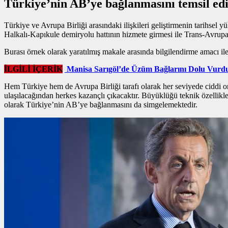
Türkiye’nin AB’ye bağlanmasını temsil ed
Türkiye ve Avrupa Birliği arasındaki ilişkileri geliştirmenin tarihse
Halkalı-Kapıkule demiryolu hattının hizmete girmesi ile Trans-Avrup
Burası örnek olarak yaratılmış makale arasında bilgilendirme amacı ile 
İLGİLİ İÇERİK
Manisa Sarıgöl’de Üzüm Bağlarını Dolu Vurd
Hem Türkiye hem de Avrupa Birliği tarafı olarak her seviyede ciddi o
ulaşılacağından herkes kazançlı çıkacaktır. Büyüklüğü teknik özellikl
olarak Türkiye’nin AB’ye bağlanmasını da simgelemektedir.