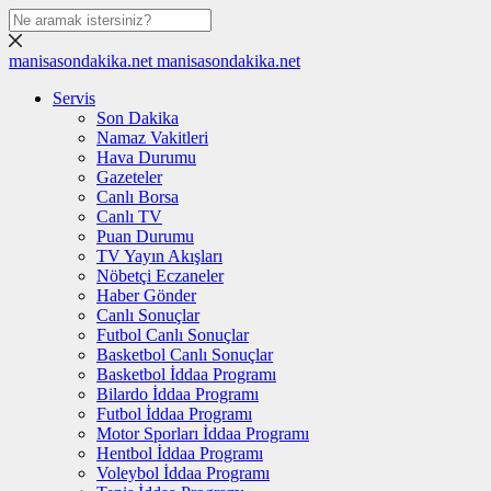
manisasondakika.net
manisasondakika.net
Servis
Son Dakika
Namaz Vakitleri
Hava Durumu
Gazeteler
Canlı Borsa
Canlı TV
Puan Durumu
TV Yayın Akışları
Nöbetçi Eczaneler
Haber Gönder
Canlı Sonuçlar
Futbol Canlı Sonuçlar
Basketbol Canlı Sonuçlar
Basketbol İddaa Programı
Bilardo İddaa Programı
Futbol İddaa Programı
Motor Sporları İddaa Programı
Hentbol İddaa Programı
Voleybol İddaa Programı