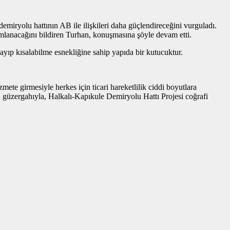
demiryolu hattının AB ile ilişkileri daha güçlendireceğini vurguladı.
mlanacağını bildiren Turhan, konuşmasına şöyle devam etti.
zayıp kısalabilme esnekliğine sahip yapıda bir kutucuktur.
zmete girmesiyle herkes için ticari hareketlilik ciddi boyutlara
an güzergahıyla, Halkalı-Kapıkule Demiryolu Hattı Projesi coğrafi