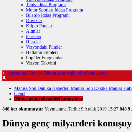
Tenis İddaa Programı
Motor Sporları İddaa Programı
Bilardo İddaa Programı
Dövizler
Kripto Paralar
Altınlar
Pariteler
Hisseler
Vizyondaki Filmler
Haftanın Filmleri
Popüler Fragmanlar
Vizyon Takvimi
Anasayfa
/
Genel
/
Dünya genç milyarderi konuşuyor
Manisa Son Dakika Haberleri Manisa Son Dakika Manisa Habe
Genel
Dünya genç milyarderi konuşuyor
848 kez okunmuştur
Yayınlanma Tarihi: 9 Aralık 2019 15:27
848
9 
Dünya genç milyarderi konuşuy