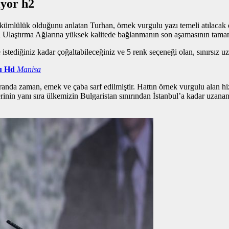
iyor h2
l yükümlülük olduğunu anlatan Turhan,
örnek vurgulu yazı
temeli atılacak 
a Ulaştırma Ağlarına yüksek kalitede bağlanmanın son aşamasının tama
istediğiniz kadar çoğaltabileceğiniz ve 5 renk seçeneği olan, sınırsız u
u Hd
Manisa
randa zaman, emek ve çaba sarf edilmiştir. Hattın
örnek vurgulu alan
hi
erinin yanı sıra ülkemizin Bulgaristan sınırından İstanbul’a kadar uzan