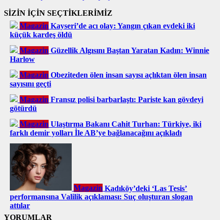
SİZİN İÇİN SEÇTİKLERİMİZ
Magazin
Kayseri’de acı olay: Yangın çıkan evdeki iki
küçük kardeş öldü
Magazin
Güzellik Algısını Baştan Yaratan Kadın: Winnie
Harlow
Magazin
Obeziteden ölen insan sayısı açlıktan ölen insan
sayısını geçti
Magazin
Fransız polisi barbarlaştı: Pariste kan gövdeyi
götürdü
Magazin
Ulaştırma Bakanı Cahit Turhan: Türkiye, iki
farklı demir yolları İle AB’ye bağlanacağını açıkladı
Magazin
Kadıköy’deki ‘Las Tesis’
performansına Valilik açıklaması: Suç oluşturan slogan
attılar
YORUMLAR