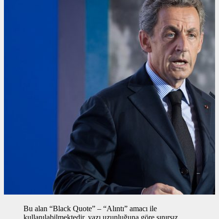
Bu alan “Black Quote” – “Alıntı” amacı ile
kullanılabilmektedir, yazı uzunluğuna göre sınırsız