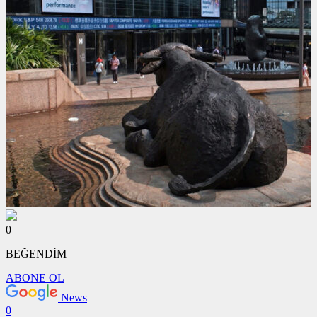
0
BEĞENDİM
ABONE OL
News
0