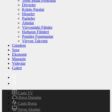
Tenis İddaa Programı
Dövizler
Kripto Paralar
Hisseler
Pariteler
Altınlar
Vizyondaki Filmler
Haftanın Filmleri
Popüler Fragmanlar
Vizyon Takvimi
Gündem
Spor
Ekonomi
Magazin
Videolar
Galeri
Canlı TV
Hava Durumu
Canlı Borsa
Yayın Akışları