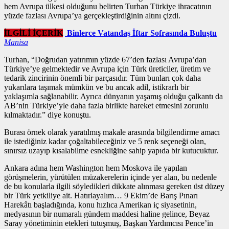
hem Avrupa ülkesi olduğunu belirten Turhan Türkiye ihracatının
yüzde fazlası Avrupa’ya gerçekleştirdiğinin altını çizdi.
İLGİLİ İÇERİK
Binlerce Vatandaş İftar Sofrasında Buluştu
Manisa
Turhan, “Doğrudan yatırımın yüzde 67’den fazlası Avrupa’dan
Türkiye’ye gelmektedir ve Avrupa için Türk üreticiler, üretim ve
tedarik zincirinin önemli bir parçasıdır. Tüm bunları çok daha
yukarılara taşımak mümkün ve bu ancak adil, istikrarlı bir
yaklaşımla sağlanabilir. Ayrıca dünyanın yaşamış olduğu çalkantı da
AB’nin Türkiye’yle daha fazla birlikte hareket etmesini zorunlu
kılmaktadır.” diye konuştu.
Burası örnek olarak yaratılmış makale arasında bilgilendirme amacı
ile istediğiniz kadar çoğaltabileceğiniz ve 5 renk seçeneği olan,
sınırsız uzayıp kısalabilme esnekliğine sahip yapıda bir kutucuktur.
Ankara adına hem Washington hem Moskova ile yapılan
görüşmelerin, yürütülen müzakerelerin içinde yer alan, bu nedenle
de bu konularla ilgili söyledikleri dikkate alınması gereken üst düzey
bir Türk yetkiliye ait. Hatırlayalım… 9 Ekim’de Barış Pınarı
Harekâtı başladığında, konu hızlıca Amerikan iç siyasetinin,
medyasının bir numaralı gündem maddesi haline gelince, Beyaz
Saray yönetiminin etekleri tutuşmuş, Başkan Yardımcısı Pence’in