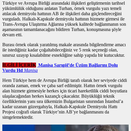
Türkiye ve Avrupa Birliği arasındaki ilişkileri geliştirmenin tarihsel
yükümlülük olduğunu anlatan Turhan,
örnek vurgulu yazı
temeli
atılacak demiryolu hattının AB ile ilişkileri daha güçlendireceğini
vurguladı. Halkalı-Kapıkule demiryolu hattının hizmete girmesi ile
Trans-Avrupa Ulaştırma Ağlarına yüksek kalitede bağlanmanın son
aşamasının tamamlanacağını bildiren Turhan, konuşmasına şöyle
devam etti.
Burası örnek olarak yaratılmış makale arasında bilgilendirme amacı
ile istediğiniz kadar çoğaltabileceğiniz ve 5 renk seçeneği olan,
sınırsız uzayıp kısalabilme esnekliğine sahip yapıda bir kutucuktur.
İLGİLİ İÇERİK
Manisa Sarıgöl’de Üzüm Bağlarını Dolu
Vurdu Hd
Manisa
Hem Türkiye hem de Avrupa Birliği tarafı olarak her seviyede ciddi
oranda zaman, emek ve çaba sarf edilmiştir. Hattın
örnek vurgulu
alan
hizmete girmesiyle herkes için ticari hareketlilik ciddi boyutlara
ulaşılacağından herkes kazançlı çıkacaktır. Büyüklüğü teknik
özelliklerinin yanı sıra ülkemizin Bulgaristan sınırından İstanbul’a
kadar uzanan güzergahıyla, Halkalı-Kapıkule Demiryolu Hattı
Projesi coğrafi olarak Türkiye’nin AB’ye bağlanmasını da
simgelemektedir.