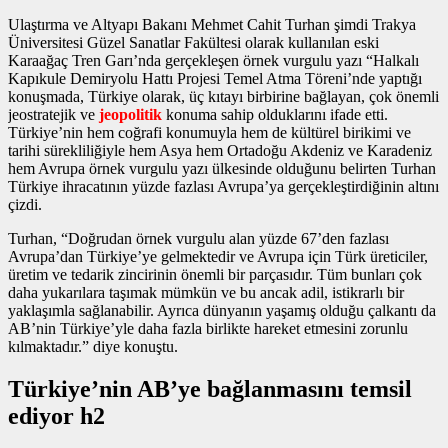
Ulaştırma ve Altyapı Bakanı Mehmet Cahit Turhan şimdi Trakya
Üniversitesi Güzel Sanatlar Fakültesi olarak kullanılan eski
Karaağaç Tren Garı’nda gerçekleşen
örnek vurgulu yazı
“Halkalı
Kapıkule Demiryolu Hattı Projesi Temel Atma Töreni’nde yaptığı
konuşmada, Türkiye olarak, üç kıtayı birbirine bağlayan, çok önemli
jeostratejik ve
jeopolitik
konuma sahip olduklarını ifade etti.
Türkiye’nin hem coğrafi konumuyla hem de kültürel birikimi ve
tarihi sürekliliğiyle hem Asya hem Ortadoğu Akdeniz ve Karadeniz
hem Avrupa
örnek vurgulu yazı
ülkesinde olduğunu belirten Turhan
Türkiye ihracatının yüzde fazlası Avrupa’ya gerçekleştirdiğinin altını
çizdi.
Turhan, “Doğrudan
örnek vurgulu alan
yüzde 67’den fazlası
Avrupa’dan Türkiye’ye gelmektedir ve Avrupa için Türk üreticiler,
üretim ve tedarik zincirinin önemli bir parçasıdır. Tüm bunları çok
daha yukarılara taşımak mümkün ve bu ancak adil, istikrarlı bir
yaklaşımla sağlanabilir. Ayrıca dünyanın yaşamış olduğu çalkantı da
AB’nin Türkiye’yle daha fazla birlikte hareket etmesini zorunlu
kılmaktadır.” diye konuştu.
Türkiye’nin AB’ye bağlanmasını temsil
ediyor h2