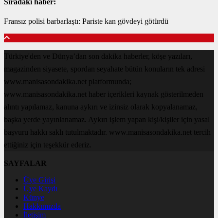
Sıradaki haber:
Fransız polisi barbarlaştı: Pariste kan gövdeyi götürdü
Türkiye'den ve Dünya’dan son dakika haberler, köşe yazıları,
magazinden siyasete, spordan seyahate bütün konuların tek adresi
www.manisasondakika.net platformunda;
www.manisasondakika.net haber içerikleri kaynak gösterilmeden
alıntı yapılamaz, kanuna aykırı ve izinsiz olarak kopyalanamaz,
başka yerde yayınlanamaz. Aykırı işlem yapan kişi/kişiler için yasal
başvuru hakkı saklı tutulmaktadır. www.manisasondakika.net tercih
ettiğiniz için teşekkür ederiz.
SAYFALAR
Üye Girişi
Üye Kaydı
Künye
Hakkımızda
İletişim