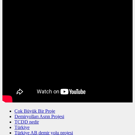
Çok Büyük Bir Proje
Demiryolları Asrın Projesi
TCDD nedir
Türkiye
Türkiye AB demir yolu projesi