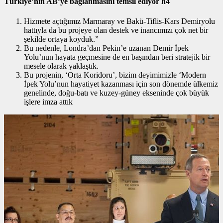
Türkiye’nin AB’ye bağlanmasını temsil ediyor h4
Hizmete açtığımız Marmaray ve Bakü-Tiflis-Kars Demiryolu
hattıyla da bu projeye olan destek ve inancımızı çok net bir
şekilde ortaya koyduk.”
Bu nedenle, Londra’dan Pekin’e uzanan Demir İpek
Yolu’nun hayata geçmesine de en başından beri stratejik bir
mesele olarak yaklaştık.
Bu projenin, ‘Orta Koridoru’, bizim deyimimizle ‘Modern
İpek Yolu’nun hayatiyet kazanması için son dönemde ülkemiz
genelinde, doğu-batı ve kuzey-güney ekseninde çok büyük
işlere imza attık