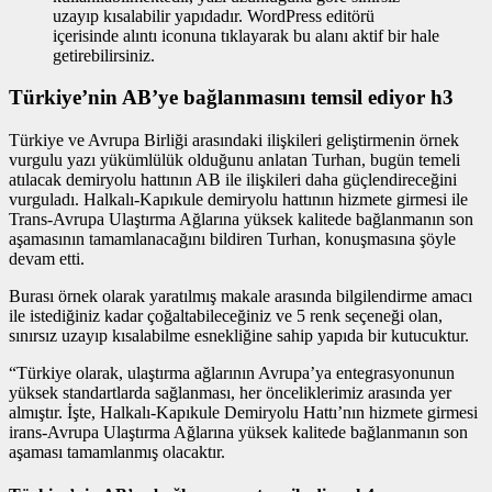
uzayıp kısalabilir yapıdadır. WordPress editörü
içerisinde alıntı iconuna tıklayarak bu alanı aktif bir hale
getirebilirsiniz.
Türkiye’nin AB’ye bağlanmasını temsil ediyor h3
Türkiye ve Avrupa Birliği arasındaki ilişkileri geliştirmenin
örnek
vurgulu yazı
yükümlülük olduğunu anlatan Turhan, bugün temeli
atılacak demiryolu hattının AB ile ilişkileri daha güçlendireceğini
vurguladı. Halkalı-Kapıkule demiryolu hattının hizmete girmesi ile
Trans-Avrupa Ulaştırma Ağlarına yüksek kalitede bağlanmanın son
aşamasının tamamlanacağını bildiren Turhan, konuşmasına şöyle
devam etti.
Burası örnek olarak yaratılmış makale arasında bilgilendirme amacı
ile istediğiniz kadar çoğaltabileceğiniz ve 5 renk seçeneği olan,
sınırsız uzayıp kısalabilme esnekliğine sahip yapıda bir kutucuktur.
“Türkiye olarak, ulaştırma ağlarının Avrupa’ya entegrasyonunun
yüksek standartlarda sağlanması, her önceliklerimiz arasında yer
almıştır. İşte, Halkalı-Kapıkule Demiryolu Hattı’nın hizmete girmesi
irans-Avrupa Ulaştırma Ağlarına yüksek kalitede bağlanmanın son
aşaması tamamlanmış olacaktır.