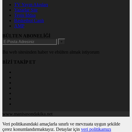
TV Yayın Akışları
Yazarlar Site
Tenis İddaa
Basketbol Canlı
AMP
BÜLTEN ABONELİĞİ
+
Bu web sitesinden haber ve ebülten almak istiyorum
BİZİ TAKİP ET
www.manisasondakika.net
Veri politikasındaki amaçlarla sınırlı ve mevzuata uygun şekilde
çerez konumlandırmaktayız. Detaylar için
veri politikamızı