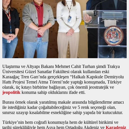
Ulaştırma ve Altyapı Bakanı Mehmet Cahit Turhan şimdi Trakya
Üniversitesi Güzel Sanatlar Fakültesi olarak kullanılan eski
Karaağaç Tren Garı’nda gerçekleşen “Halkalı Kapıkule Demiryolu
Hattı Projesi Temel Atma Töreni’nde yaptığı konuşmada, Türkiye
olarak, üç kıtayı birbirine bağlayan, çok önemli jeostratejik ve
jeopolitik
konuma sahip olduklarını ifade etti.
Burası örnek olarak yaratılmış makale arasında bilgilendirme amacı
ile istediğiniz kadar çoğaltabileceğiniz ve 5 renk seçeneği olan,
sınırsız uzayıp kısalabilme esnekliğine sahip yapıda bir kutucuktur.
Türkiye’nin hem coğrafi konumuyla hem de kültürel birikimi ve
tarihi sürekliliğiyle hem Asya hem Ortadoğu Akdeniz ve
Karadeniz