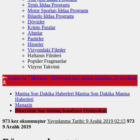
Tenis İddaa Programı
Motor Sporları İddaa Programı
Bilardo İddaa Programı
Dövizler
Kripto Paralar
Altınlar
Pariteler
Hisseler
Vizyondaki Filmler
Haftanın Filmleri
Popüler Fragmanlar
Vizyon Takvimi
Anasayfa
/
Magazin
/
Dünyanın buz tutmuş kasabası: Oymyakon
Manisa Son Dakika Haberleri Manisa Son Dakika Manisa
Haberleri
Magazin
Dünyanın buz tutmuş kasabası: Oymyakon
973 kez okunmuştur
Yayınlanma Tarihi: 9 Aralık 2019 02:15
973
9 Aralık 2019