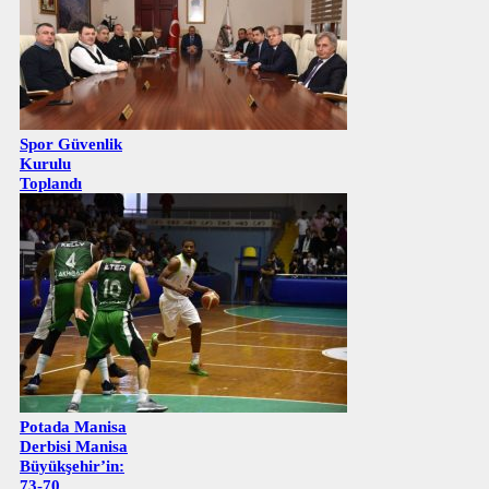
Spor Güvenlik
Kurulu
Toplandı
Potada Manisa
Derbisi Manisa
Büyükşehir’in:
73-70