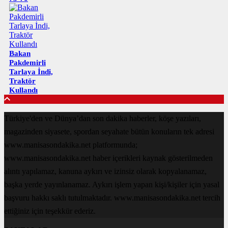
Bakan
Pakdemirli
Tarlaya İndi,
Traktör
Kullandı
Türkiye'den ve Dünya’dan son dakika haberler, köşe yazıları,
magazinden siyasete, spordan seyahate bütün konuların tek adresi
www.manisasondakika.net platformunda;
www.manisasondakika.net haber içerikleri kaynak gösterilmeden
alıntı yapılamaz, kanuna aykırı ve izinsiz olarak kopyalanamaz,
başka yerde yayınlanamaz. Aykırı işlem yapan kişi/kişiler için yasal
başvuru hakkı saklı tutulmaktadır. www.manisasondakika.net tercih
ettiğiniz için teşekkür ederiz.