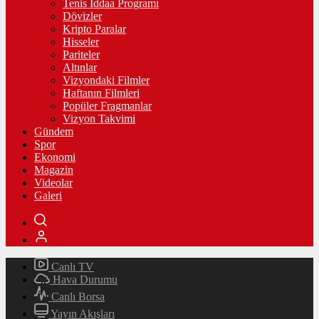
Tenis İddaa Programı
Dövizler
Kripto Paralar
Hisseler
Pariteler
Altınlar
Vizyondaki Filmler
Haftanın Filmleri
Popüler Fragmanlar
Vizyon Takvimi
Gündem
Spor
Ekonomi
Magazin
Videolar
Galeri
Canlı TV
Hava Durumu
Canlı Borsa
Yayın Akışları