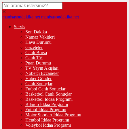
manisasondakika.net
manisasondakika.net
Servis
Son Dakika
Namaz Vakitleri
Hava Durumu
Gazeteler
Canlı Borsa
Canlı TV
Puan Durumu
TV Yayın Akışları
Nöbetçi Eczaneler
Haber Gönder
Canlı Sonuçlar
Futbol Canlı Sonuçlar
Basketbol Canlı Sonuçlar
Basketbol İddaa Programı
Bilardo İddaa Programı
Futbol İddaa Programı
Motor Sporları İddaa Programı
Hentbol İddaa Programı
Voleybol İddaa Programı