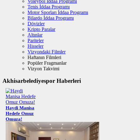
Voleybol İddaa Programı
Tenis İddaa Programı
Motor Sporları İddaa Programı
Bilardo İddaa Programı
Dövizler
Kripto Paralar
Altınlar
Pariteler
Hisseler
Vizyondaki Filmler
Haftanın Filmleri
Popüler Fragmanlar
Vizyon Takvimi
Akhisarbelediyespor Haberleri
Haydi Manisa
Hedefe Omuz
Omuza!