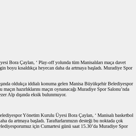
esi Bora Çaylan, ‘ Play-off yolunda tüm Manisalıları maça davet
Ligin boyu kısaldıkça heyecan daha da artmaya başladı. Muradiye Spor
yarışında oldukça iddialı konuma gelen Manisa Büyükşehir Belediyespor
u maçın hazırlıklarını maçın oynanacağı Muradiye Spor Salonu’nda
zer Alp dışında eksik bulunmuyor.
elediyespor Yönetim Kurulu Üyesi Bora Çaylan, ‘ Manisalı basketbol
ha da artmaya başladı. Taraftarlarımızın desteği bu noktada çok
r Belediyesporumuz için Cumartesi günü saat 15.30’da Muradiye Spor