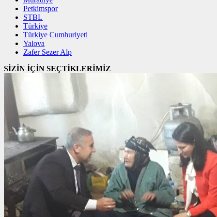
Petkimspor
STBL
Türkiye
Türkiye Cumhuriyeti
Yalova
Zafer Sezer Alp
SİZİN İÇİN SEÇTİKLERİMİZ