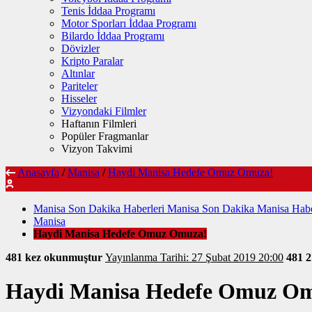
Tenis İddaa Programı
Motor Sporları İddaa Programı
Bilardo İddaa Programı
Dövizler
Kripto Paralar
Altınlar
Pariteler
Hisseler
Vizyondaki Filmler
Haftanın Filmleri
Popüler Fragmanlar
Vizyon Takvimi
Anasayfa
/
Manisa
/
Haydi Manisa Hedefe Omuz Omuza!
Manisa Son Dakika Haberleri Manisa Son Dakika Manisa Habe
Manisa
Haydi Manisa Hedefe Omuz Omuza!
481 kez okunmuştur
Yayınlanma Tarihi: 27 Şubat 2019 20:00
481
2
Haydi Manisa Hedefe Omuz O