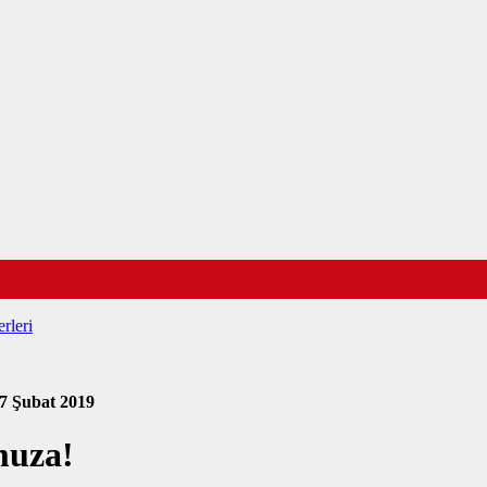
rleri
7 Şubat 2019
muza!