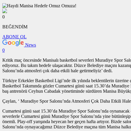
0
BEĞENDİM
ABONE OL
News
0
Kritik maç öncesinde Manisalı basketbol severleri Muradiye Spor Sa
ediyoruz. Bu takım hedefe ulaşacaktır. Düzce Belediye maçını kazanı
Salonu’nda atmosferi çok daha etkili hale getirmeliyiz’ dedi.
Türkiye Erkekler Basketbol Ligi’nde ilk yılında beklentilerin üzerin
Basketbol Takımında gözler Cumartesi günü saat 15.30’da Muradiye 
baş antrenörü Ceyhun Cabadak yönetiminde sürdüren Manisa Büyükşeh
Çaylan, ‘ Muradiye Spor Salonu’nda Atmosferi Çok Daha Etkili Hale
Cumartesi günü saat 15.30’da Muradiye Spor Salonu’nda oynanacak o
severlerle Cumartesi günü Muradiye Spor Salonu’nda yine bütünleşip ç
önemli. Play-off yarışında heyecan her geçen hafta artıyor. Bizde sa
Salonu’nda oynayacağımız Düzce Belediye maçına tüm Manisa halkını 