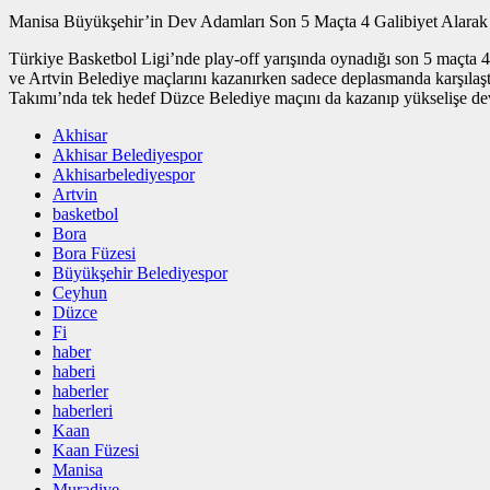
Manisa Büyükşehir’in Dev Adamları Son 5 Maçta 4 Galibiyet Alarak 
Türkiye Basketbol Ligi’nde play-off yarışında oynadığı son 5 maçta 
ve Artvin Belediye maçlarını kazanırken sadece deplasmanda karşılaş
Takımı’nda tek hedef Düzce Belediye maçını da kazanıp yükselişe d
Akhisar
Akhisar Belediyespor
Akhisarbelediyespor
Artvin
basketbol
Bora
Bora Füzesi
Büyükşehir Belediyespor
Ceyhun
Düzce
Fi
haber
haberi
haberler
haberleri
Kaan
Kaan Füzesi
Manisa
Muradiye