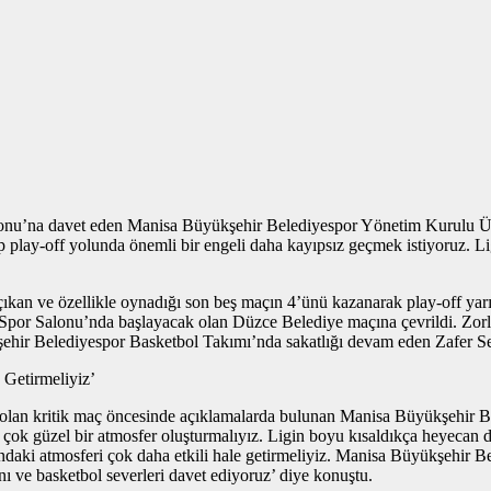
lonu’na davet eden Manisa Büyükşehir Belediyespor Yönetim Kurulu Üy
p play-off yolunda önemli bir engeli daha kayıpsız geçmek istiyoruz. 
e çıkan ve özellikle oynadığı son beş maçın 4’ünü kazanarak play-off 
Spor Salonu’nda başlayacak olan Düzce Belediye maçına çevrildi. Zorl
ir Belediyespor Basketbol Takımı’nda sakatlığı devam eden Zafer Se
 Getirmeliyiz’
lan kritik maç öncesinde açıklamalarda bulunan Manisa Büyükşehir B
ok güzel bir atmosfer oluşturmalıyız. Ligin boyu kısaldıkça heyecan da
londaki atmosferi çok daha etkili hale getirmeliyiz. Manisa Büyükşehi
ve basketbol severleri davet ediyoruz’ diye konuştu.