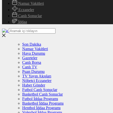
Namaz Vakitleri
Eczaneler
Canlı Sonuçlar
İddaa
Son Dakika
Namaz Vakitleri
Hava Durumu
Gazeteler
Canlı Borsa
Canlı TV
Puan Durumu
TV Yayın Akışları
Nöbetçi Eczaneler
Haber Gönder
Futbol Canlı Sonuçlar
Basketbol Canlı Sonuçlar
Futbol İddaa Programı
Basketbol İddaa Programı
Hentbol İddaa Programı
Voleybol İddaa Programı