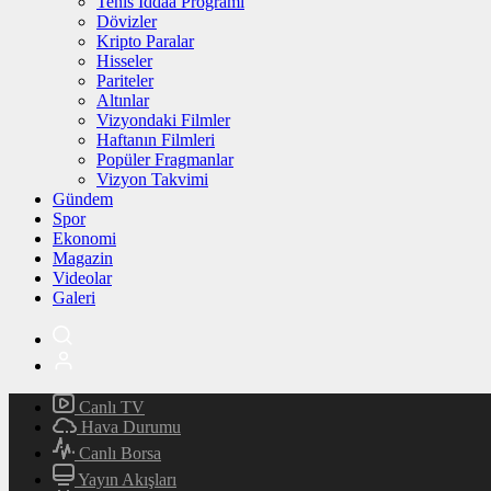
Tenis İddaa Programı
Dövizler
Kripto Paralar
Hisseler
Pariteler
Altınlar
Vizyondaki Filmler
Haftanın Filmleri
Popüler Fragmanlar
Vizyon Takvimi
Gündem
Spor
Ekonomi
Magazin
Videolar
Galeri
Canlı TV
Hava Durumu
Canlı Borsa
Yayın Akışları