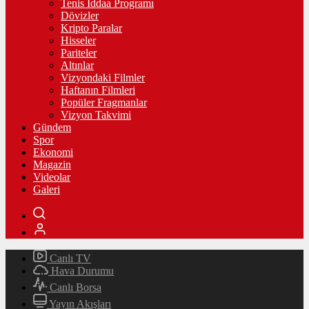
Tenis İddaa Programı
Dövizler
Kripto Paralar
Hisseler
Pariteler
Altınlar
Vizyondaki Filmler
Haftanın Filmleri
Popüler Fragmanlar
Vizyon Takvimi
Gündem
Spor
Ekonomi
Magazin
Videolar
Galeri
Canlı TV
Hava Durumu
Canlı Borsa
Yayın Akışları