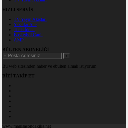
HIZLI SERVİS
TV Yayın Akışları
Yazarlar Site
Tenis İddaa
Basketbol Canlı
AMP
BÜLTEN ABONELİĞİ
+
Bu web sitesinden haber ve ebülten almak istiyorum
BİZİ TAKİP ET
www.manisasondakika.net