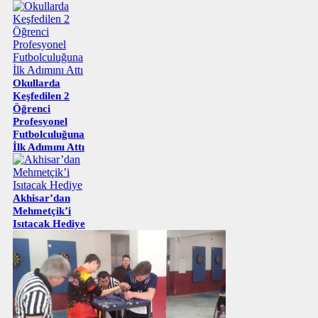
Okullarda
Keşfedilen 2
Öğrenci
Profesyonel
Futbolculuğuna
İlk Adımını Attı
Akhisar’dan
Mehmetçik’i
Isıtacak Hediye