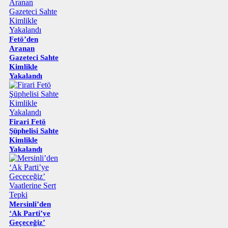
Fetö’den
Aranan
Gazeteci Sahte
Kimlikle
Yakalandı
Firari Fetö
Şüphelisi Sahte
Kimlikle
Yakalandı
Mersinli’den
‘Ak Parti’ye
Geçeceğiz’