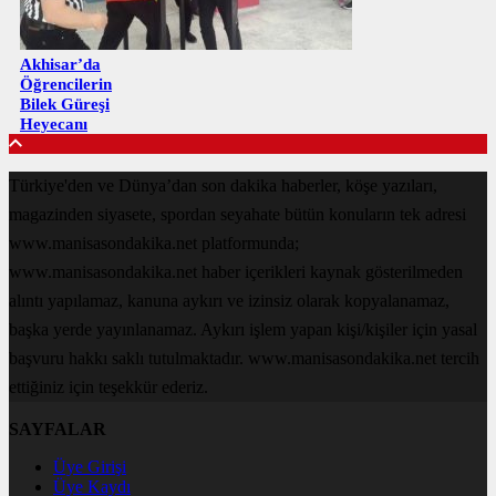
Akhisar’da
Öğrencilerin
Bilek Güreşi
Heyecanı
Türkiye'den ve Dünya’dan son dakika haberler, köşe yazıları,
magazinden siyasete, spordan seyahate bütün konuların tek adresi
www.manisasondakika.net platformunda;
www.manisasondakika.net haber içerikleri kaynak gösterilmeden
alıntı yapılamaz, kanuna aykırı ve izinsiz olarak kopyalanamaz,
başka yerde yayınlanamaz. Aykırı işlem yapan kişi/kişiler için yasal
başvuru hakkı saklı tutulmaktadır. www.manisasondakika.net tercih
ettiğiniz için teşekkür ederiz.
SAYFALAR
Üye Girişi
Üye Kaydı