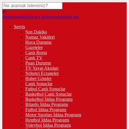
manisasondakika.net
manisasondakika.net
Servis
Son Dakika
Namaz Vakitleri
Hava Durumu
Gazeteler
Canlı Borsa
Canlı TV
Puan Durumu
TV Yayın Akışları
Nöbetçi Eczaneler
Haber Gönder
Canlı Sonuçlar
Futbol Canlı Sonuçlar
Basketbol Canlı Sonuçlar
Basketbol İddaa Programı
Bilardo İddaa Programı
Futbol İddaa Programı
Motor Sporları İddaa Programı
Hentbol İddaa Programı
Voleybol İddaa Programı