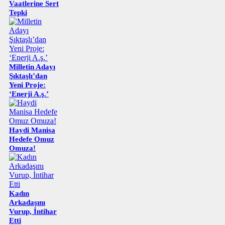
Vaatlerine Sert
Tepki
Milletin Adayı
Şıktaşlı’dan
Yeni Proje:
‘Enerji A.ş.’
Haydi Manisa
Hedefe Omuz
Omuza!
Kadın
Arkadaşını
Vurup, İntihar
Etti