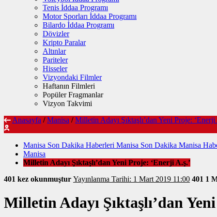
Tenis İddaa Programı
Motor Sporları İddaa Programı
Bilardo İddaa Programı
Dövizler
Kripto Paralar
Altınlar
Pariteler
Hisseler
Vizyondaki Filmler
Haftanın Filmleri
Popüler Fragmanlar
Vizyon Takvimi
Anasayfa
/
Manisa
/
Milletin Adayı Şıktaşlı’dan Yeni Proje: ‘Enerji 
Manisa Son Dakika Haberleri Manisa Son Dakika Manisa Habe
Manisa
Milletin Adayı Şıktaşlı’dan Yeni Proje: ‘Enerji A.ş.’
401 kez okunmuştur
Yayınlanma Tarihi: 1 Mart 2019 11:00
401
1 M
Milletin Adayı Şıktaşlı’dan Yeni 