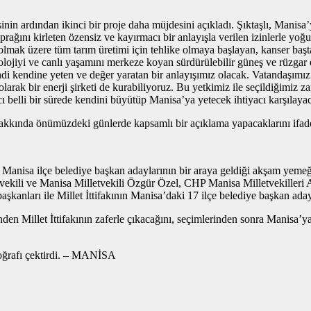
sinin ardından ikinci bir proje daha müjdesini açıkladı. Şıktaşlı, Manisa’y
prağını kirleten özensiz ve kayırmacı bir anlayışla verilen izinlerle yoğu
olmak üzere tüm tarım üretimi için tehlike olmaya başlayan, kanser başta
kolojiyi ve canlı yaşamını merkeze koyan sürdürülebilir güneş ve rüzgar e
ndi kendine yeten ve değer yaratan bir anlayışımız olacak. Vatandaşımız 
larak bir enerji şirketi de kurabiliyoruz. Bu yetkimiz ile seçildiğimiz 
belli bir sürede kendini büyütüp Manisa’ya yetecek ihtiyacı karşılayaca
 hakkında önümüzdeki günlerde kapsamlı bir açıklama yapacaklarını ifade
’nın Manisa ilçe belediye başkan adaylarının bir araya geldiği akşam yem
ekili ve Manisa Milletvekili Özgür Özel, CHP Manisa Milletvekilleri
kanları ile Millet İttifakının Manisa’daki 17 ilçe belediye başkan adayl
inden Millet İttifakının zaferle çıkacağını, seçimlerinden sonra Manisa’
otoğrafı çektirdi. – MANİSA