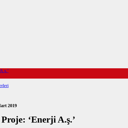
A.ş.’
rleri
art 2019
Proje: ‘Enerji A.ş.’