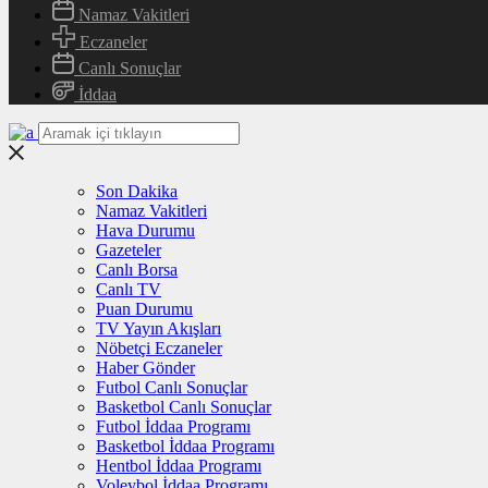
Namaz Vakitleri
Eczaneler
Canlı Sonuçlar
İddaa
Son Dakika
Namaz Vakitleri
Hava Durumu
Gazeteler
Canlı Borsa
Canlı TV
Puan Durumu
TV Yayın Akışları
Nöbetçi Eczaneler
Haber Gönder
Futbol Canlı Sonuçlar
Basketbol Canlı Sonuçlar
Futbol İddaa Programı
Basketbol İddaa Programı
Hentbol İddaa Programı
Voleybol İddaa Programı