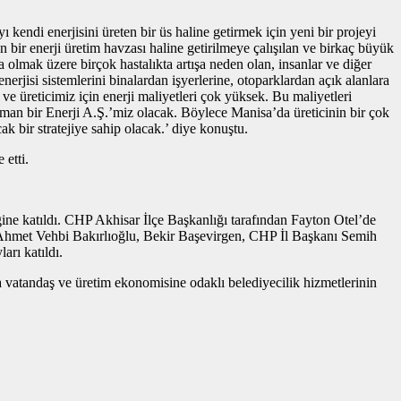
ı kendi enerjisini üreten bir üs haline getirmek için yeni bir projeyi
n bir enerji üretim havzası haline getirilmeye çalışılan ve birkaç büyük
 olmak üzere birçok hastalıkta artışa neden olan, insanlar ve diğer
nerjisi sistemlerini binalardan işyerlerine, otoparklardan açık alanlara
ve üreticimiz için enerji maliyetleri çok yüksek. Bu maliyetleri
zaman bir Enerji A.Ş.’miz olacak. Böylece Manisa’da üreticinin bir çok
k bir stratejiye sahip olacak.’ diye konuştu.
 etti.
eğine katıldı. CHP Akhisar İlçe Başkanlığı tarafından Fayton Otel’de
 Ahmet Vehbi Bakırlıoğlu, Bekir Başevirgen, CHP İl Başkanı Semih
arı katıldı.
ya vatandaş ve üretim ekonomisine odaklı belediyecilik hizmetlerinin