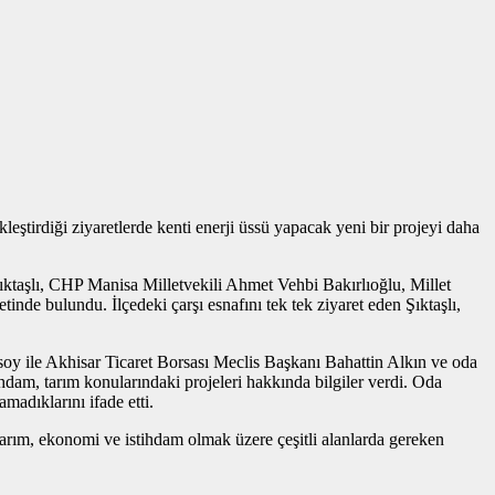
ştirdiği ziyaretlerde kenti enerji üssü yapacak yeni bir projeyi daha
Şıktaşlı, CHP Manisa Milletvekili Ahmet Vehbi Bakırlıoğlu, Millet
inde bulundu. İlçedeki çarşı esnafını tek tek ziyaret eden Şıktaşlı,
oy ile Akhisar Ticaret Borsası Meclis Başkanı Bahattin Alkın ve oda
ihdam, tarım konularındaki projeleri hakkında bilgiler verdi. Oda
madıklarını ifade etti.
arım, ekonomi ve istihdam olmak üzere çeşitli alanlarda gereken