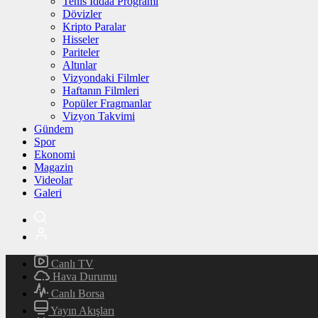
Tenis İddaa Programı
Dövizler
Kripto Paralar
Hisseler
Pariteler
Altınlar
Vizyondaki Filmler
Haftanın Filmleri
Popüler Fragmanlar
Vizyon Takvimi
Gündem
Spor
Ekonomi
Magazin
Videolar
Galeri
Canlı TV
Hava Durumu
Canlı Borsa
Yayın Akışları