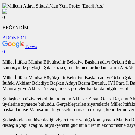
0
BEĞENDİM
ABONE OL
News
0
Millet İttifakı Manisa Büyükşehir Belediye Başkan adayı Orkun Şıktaşl
kamuoyu ile paylaştı. Şıktaşlı, seçimin hemen ardından Tarım A.Ş.’den 
Millet İttifakı Manisa Büyükşehir Belediye Başkan adayı Orkun Şıktaşl
İttifakı Akhisar Belediye Başkan Adayı Besim Dutlulu, İYİ Parti İl Başk
Manisa’yı ve Akhisar’ı değiştirecek projeler hakkında bilgiler verdi.
Şıktaşlı esnaf ziyaretlerinin ardından Akhisar Ziraat Odası Başkanı
üyelerine ziyarette bulundu. Gerçekleştirilen ziyaretlerde Millet İtti
başkanları ise Manisa’nın büyükşehir olmasına karşın, kendilerine veri
Şıktaşlı odalara düzenlediği ziyaretlerde yaptığı konuşmada Manisa B
desteğin yapılacağını, büyükşehirin gücünün üretim ekonomisine dayal