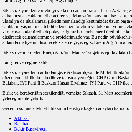
Tarım A.Ş.’den sonra Enerji A.Ş. müjdesi
Şıktaşlı, ziyaretlerde üreticiyi ve kenti canlandıracak Tarım A.Ş. proje
daha imza atacaklarını dile getirerek, ‘Manisa’nın suyunu, havasını, to
ulusal ya da uluslararası şirketin nemalandığı kentimizde; üzüm başta 
canlıların yaşamını da tehdit eden enerji üretimi ve tüketimi yerine; e
varıncaya kadar üretip depolayacağımız bir temiz enerji üretimi ile ke
düşürecek çalışmalarımız ve projelerimizde var. Bu nedir. büyükşehir o
anlamda maliyetini düşürecek sisteme geçeceğiz. Enerji A.Ş.’nin amacı 
Şıktaşlı yeni projeleri Enerji A.Ş.’nin Manisa’ya getireceği faydaları
Tanışma yemeğine katıldı
Şıktaşlı, ziyaretlerin ardından gece Akhisar ilçesinde Millet İttifakı
düzenlenen birlik, beraberlik ve tanışma yemeğine CHP Grup Başkanv
Balaban, İYİ Parti İl Başkanı Hasan Eryılmaz, İYİ Parti ve CHP ilçe baş
Birlik ve beraberliğin sergilendiği yemekte Şıktaşlı, 31 Mart seçimler
geleceğini dile getirdi.
Gecenin sonunda Millet İttifakının belediye başkan adayları hatıra f
Akhisar
Balaban
Bekir Başevirgen