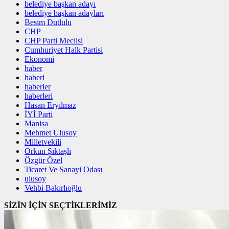
belediye başkan adayı
belediye başkan adayları
Besim Dutlulu
CHP
CHP Parti Meclisi
Cumhuriyet Halk Partisi
Ekonomi
haber
haberi
haberler
haberleri
Hasan Eryılmaz
İYİ Parti
Manisa
Mehmet Ulusoy
Milletvekili
Orkun Şıktaşlı
Özgür Özel
Ticaret Ve Sanayi Odası
ulusoy
Vehbi Bakırlıoğlu
SİZİN İÇİN SEÇTİKLERİMİZ