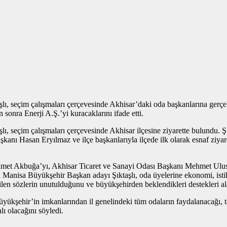
ı, seçim çalışmaları çerçevesinde Akhisar’daki oda başkanlarına gerçekle
sonra Enerji A.Ş.’yi kuracaklarını ifade etti.
ı, seçim çalışmaları çerçevesinde Akhisar ilçesine ziyarette bulundu. 
anı Hasan Eryılmaz ve ilçe başkanlarıyla ilçede ilk olarak esnaf ziyaret
 Ahmet Akbuğa’yı, Akhisar Ticaret ve Sanayi Odası Başkanı Mehmet Ulus
fakı Manisa Büyükşehir Başkan adayı Şıktaşlı, oda üyelerine ekonomi, ist
len sözlerin unutulduğunu ve büyükşehirden beklendikleri destekleri ala
üyükşehir’in imkanlarından il genelindeki tüm odaların faydalanacağı, t
ı olacağını söyledi.