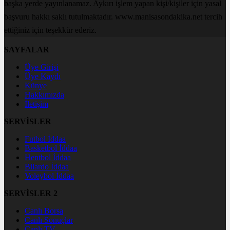
başka yerde yayınlanamaz. Aykırı işlem yapan kişi/kişiler için yasal
başvuru hakkı saklı tutulmaktadır. www.manisasondakika.net tercih
ettiğiniz için teşekkür ederiz.
SAYFALAR
Üye Girişi
Üye Kaydı
Künye
Hakkımızda
İletişim
SERVİSLER
Futbol İddaa
Basketbol İddaa
Hentbol İddaa
Bilardo İddaa
Voleybol İddaa
SERVİSLER 2
Canlı Borsa
Canlı Sonuçlar
Canlı TV