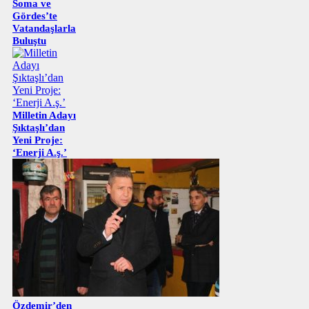
Soma ve
Gördes’te
Vatandaşlarla
Buluştu
Milletin Adayı
Şıktaşlı’dan
Yeni Proje:
‘Enerji A.ş.’
Özdemir’den