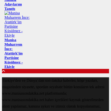
Adaylarını
Tanıttı
Manisa
Muharrem
İnce:
Atatürk’ün
Partisine
Küsülmez -
Ekiyle
Türkiye'den ve Dünya’dan son dakika haberler, köşe yazıları,
magazinden siyasete, spordan seyahate bütün konuların tek adresi
www.manisasondakika.net platformunda;
www.manisasondakika.net haber içerikleri kaynak gösterilmeden
alıntı yapılamaz, kanuna aykırı ve izinsiz olarak kopyalanamaz,