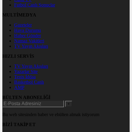
Futbol Canlı Sonuçlar
MULTİMEDYA
Gazeteler
Hava Durumu
Haber Gönder
Namaz Vakitleri
TV Yayın Akışları
HIZLI SERVİS
TV Yayın Akışları
Yazarlar Site
Tenis İddaa
Basketbol Canlı
AMP
BÜLTEN ABONELİĞİ
+
Bu web sitesinden haber ve ebülten almak istiyorum
BİZİ TAKİP ET