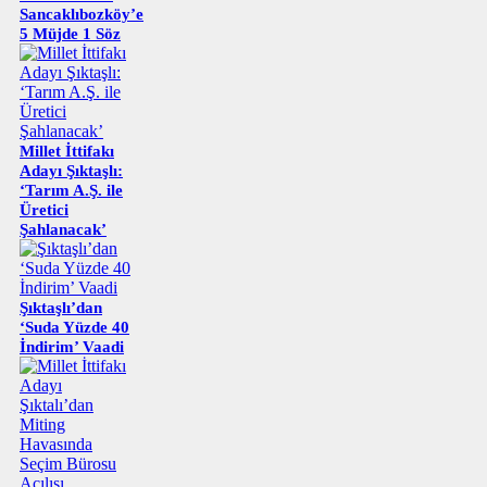
Sancaklıbozköy’e
5 Müjde 1 Söz
Millet İttifakı
Adayı Şıktaşlı:
‘Tarım A.Ş. ile
Üretici
Şahlanacak’
Şıktaşlı’dan
‘Suda Yüzde 40
İndirim’ Vaadi