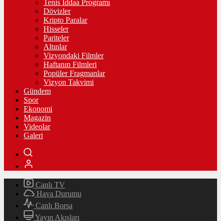
Tenis İddaa Programı
Dövizler
Kripto Paralar
Hisseler
Pariteler
Altınlar
Vizyondaki Filmler
Haftanın Filmleri
Popüler Fragmanlar
Vizyon Takvimi
Gündem
Spor
Ekonomi
Magazin
Videolar
Galeri
Canlı TV
Hava Durumu
Canlı Borsa
Yayın Akışları