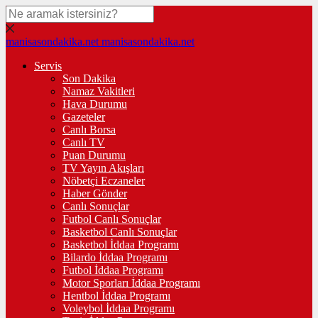
manisasondakika.net
manisasondakika.net
Servis
Son Dakika
Namaz Vakitleri
Hava Durumu
Gazeteler
Canlı Borsa
Canlı TV
Puan Durumu
TV Yayın Akışları
Nöbetçi Eczaneler
Haber Gönder
Canlı Sonuçlar
Futbol Canlı Sonuçlar
Basketbol Canlı Sonuçlar
Basketbol İddaa Programı
Bilardo İddaa Programı
Futbol İddaa Programı
Motor Sporları İddaa Programı
Hentbol İddaa Programı
Voleybol İddaa Programı