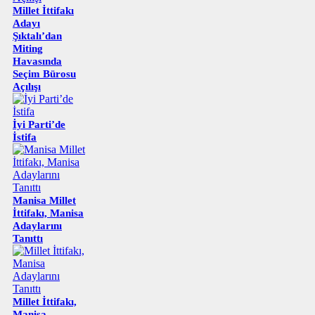
Millet İttifakı
Adayı
Şıktalı’dan
Miting
Havasında
Seçim Bürosu
Açılışı
İyi Parti’de
İstifa
Manisa Millet
İttifakı, Manisa
Adaylarını
Tanıttı
Millet İttifakı,
Manisa