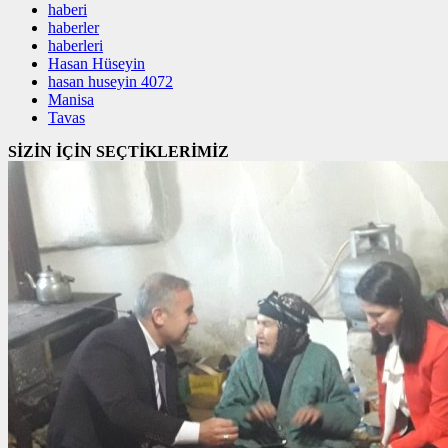
haberi
haberler
haberleri
Hasan Hüseyin
hasan huseyin 4072
Manisa
Tavas
SİZİN İÇİN SEÇTİKLERİMİZ