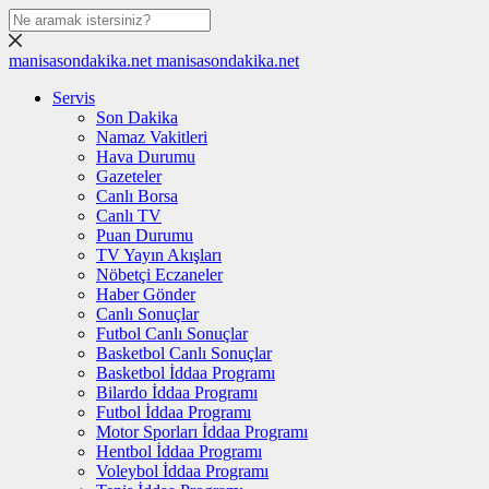
manisasondakika.net
manisasondakika.net
Servis
Son Dakika
Namaz Vakitleri
Hava Durumu
Gazeteler
Canlı Borsa
Canlı TV
Puan Durumu
TV Yayın Akışları
Nöbetçi Eczaneler
Haber Gönder
Canlı Sonuçlar
Futbol Canlı Sonuçlar
Basketbol Canlı Sonuçlar
Basketbol İddaa Programı
Bilardo İddaa Programı
Futbol İddaa Programı
Motor Sporları İddaa Programı
Hentbol İddaa Programı
Voleybol İddaa Programı