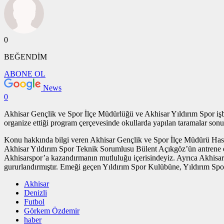
0
BEĞENDİM
ABONE OL
News
0
Akhisar Gençlik ve Spor İlçe Müdürlüğü ve Akhisar Yıldırım Spor işbi
organize ettiği program çerçevesinde okullarda yapılan taramalar son
Konu hakkında bilgi veren Akhisar Gençlik ve Spor İlçe Müdürü Ha
Akhisar Yıldırım Spor Teknik Sorumlusu Bülent Açıkgöz’ün antrene 
Akhisarspor’a kazandırmanın mutluluğu içerisindeyiz. Ayrıca Akhisar 
gururlandırmıştır. Emeği geçen Yıldırım Spor Kulübüne, Yıldırım S
Akhisar
Denizli
Futbol
Görkem Özdemir
haber