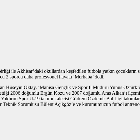
rliği ile Akhisar’daki okullardan keşfedilen futbola yatkın çocukları
ucu 2 sporcu daha profesyonel hayata ‘Merhaba’ dedi.
san Hüseyin Oktay, ‘Manisa Gençlik ve Spor İl Müdürü Yunus Öztürk’
ettiği 2006 doğumlu Ergün Kozu ve 2007 doğumlu Aras Alkan’ı ilçemiz
Yıldırım Spor U-19 takımı kalecisi Görkem Özdemir Bal Ligi takımların
por Teknik Sorumlusu Bülent Açıkgöz’e ve kurumumuzun futbol antren