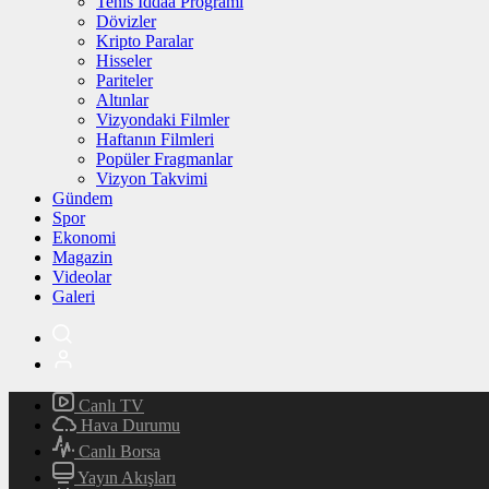
Tenis İddaa Programı
Dövizler
Kripto Paralar
Hisseler
Pariteler
Altınlar
Vizyondaki Filmler
Haftanın Filmleri
Popüler Fragmanlar
Vizyon Takvimi
Gündem
Spor
Ekonomi
Magazin
Videolar
Galeri
Canlı TV
Hava Durumu
Canlı Borsa
Yayın Akışları