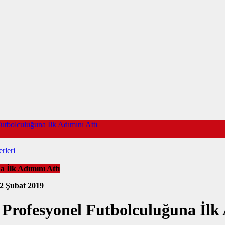
utbolculuğuna İlk Adımını Attı
rleri
 İlk Adımını Attı
2 Şubat 2019
 Profesyonel Futbolculuğuna İlk 