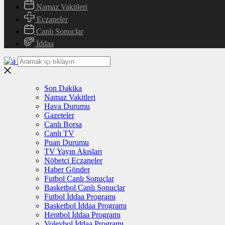
Namaz Vakitleri
Eczaneler
Canlı Sonuçlar
İddaa
Son Dakika
Namaz Vakitleri
Hava Durumu
Gazeteler
Canlı Borsa
Canlı TV
Puan Durumu
TV Yayın Akışları
Nöbetçi Eczaneler
Haber Gönder
Futbol Canlı Sonuçlar
Basketbol Canlı Sonuçlar
Futbol İddaa Programı
Basketbol İddaa Programı
Hentbol İddaa Programı
Voleybol İddaa Programı