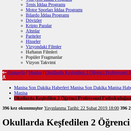
Tenis İddaa Programı
Motor Sporları İddaa Programı
Bilardo İddaa Programı
Dövizler
Kripto Paralar
Altınlar
Pariteler
Hisseler
Vizyondaki Filmler
Haftanın Filmleri
Popüler Fragmanlar
Vizyon Takvimi
Anasayfa
/
Manisa
/
Okullarda Keşfedilen 2 Öğrenci Profesyonel F
Manisa Son Dakika Haberleri Manisa Son Dakika Manisa Habe
Manisa
Okullarda Keşfedilen 2 Öğrenci Profesyonel Futbolculuğuna
396 kez okunmuştur
Yayınlanma Tarihi: 22 Şubat 2019 18:00
396
2
Okullarda Keşfedilen 2 Öğrenci