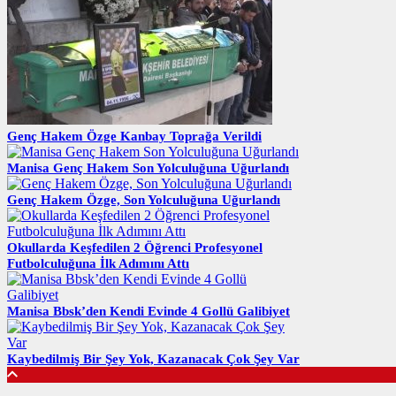
Genç Hakem Özge Kanbay Toprağa Verildi
Manisa Genç Hakem Son Yolculuğuna Uğurlandı
Genç Hakem Özge, Son Yolculuğuna Uğurlandı
Okullarda Keşfedilen 2 Öğrenci Profesyonel
Futbolculuğuna İlk Adımını Attı
Manisa Bbsk’den Kendi Evinde 4 Gollü Galibiyet
Kaybedilmiş Bir Şey Yok, Kazanacak Çok Şey Var