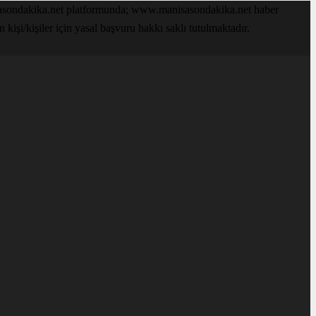
isasondakika.net platformunda; www.manisasondakika.net haber
işi/kişiler için yasal başvuru hakkı saklı tutulmaktadır.