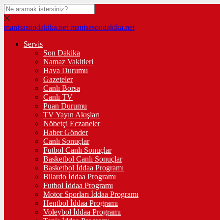
manisasondakika.net
manisasondakika.net
Servis
Son Dakika
Namaz Vakitleri
Hava Durumu
Gazeteler
Canlı Borsa
Canlı TV
Puan Durumu
TV Yayın Akışları
Nöbetçi Eczaneler
Haber Gönder
Canlı Sonuçlar
Futbol Canlı Sonuçlar
Basketbol Canlı Sonuçlar
Basketbol İddaa Programı
Bilardo İddaa Programı
Futbol İddaa Programı
Motor Sporları İddaa Programı
Hentbol İddaa Programı
Voleybol İddaa Programı