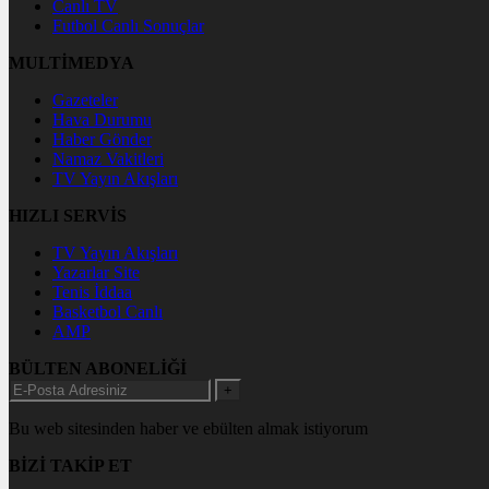
Canlı TV
Futbol Canlı Sonuçlar
MULTİMEDYA
Gazeteler
Hava Durumu
Haber Gönder
Namaz Vakitleri
TV Yayın Akışları
HIZLI SERVİS
TV Yayın Akışları
Yazarlar Site
Tenis İddaa
Basketbol Canlı
AMP
BÜLTEN ABONELİĞİ
+
Bu web sitesinden haber ve ebülten almak istiyorum
BİZİ TAKİP ET