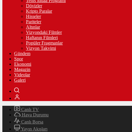
Tenis İddaa Programı
Dövizler
Kripto Paralar
Hisseler
Pariteler
Altınlar
Vizyondaki Filmler
Haftanın Filmleri
Popüler Fragmanlar
Vizyon Takvimi
Gündem
Spor
Ekonomi
Magazin
Videolar
Galeri
Canlı TV
Hava Durumu
Canlı Borsa
Yayın Akışları