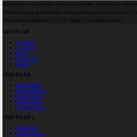
Türkiye'den ve Dünya’dan son dakika haberler, köşe yazıları, magaz
içerikleri kaynak gösterilmeden alıntı yapılamaz, kanuna aykırı ve izi
www.manisasondakika.net tercih ettiğiniz için teşekkür ederiz.
SAYFALAR
Üye Girişi
Üye Kaydı
Künye
Hakkımızda
İletişim
SERVİSLER
Futbol İddaa
Basketbol İddaa
Hentbol İddaa
Bilardo İddaa
Voleybol İddaa
SERVİSLER 2
Canlı Borsa
Canlı Sonuçlar