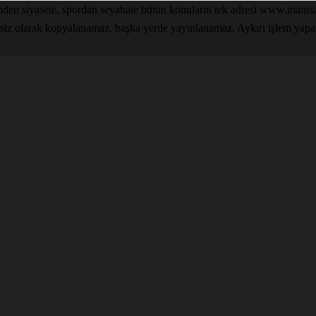
inden siyasete, spordan seyahate bütün konuların tek adresi www.man
nsiz olarak kopyalanamaz, başka yerde yayınlanamaz. Aykırı işlem yapan k