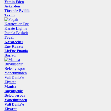
Yemin Eden
Askerden
Törende Evlilik
Teklifi
Foçalı
Karateciler
Ege Karate
Ligi’ne Puanla
Başladı
Manisa
Büyükşehir
Belediyespor
Yönetiminden
Vali Deniz’e
Ziyaret