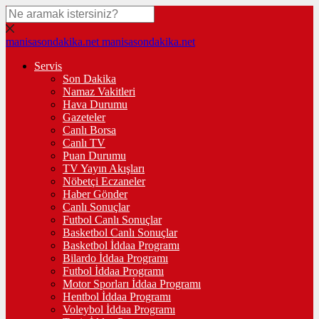
manisasondakika.net
manisasondakika.net
Servis
Son Dakika
Namaz Vakitleri
Hava Durumu
Gazeteler
Canlı Borsa
Canlı TV
Puan Durumu
TV Yayın Akışları
Nöbetçi Eczaneler
Haber Gönder
Canlı Sonuçlar
Futbol Canlı Sonuçlar
Basketbol Canlı Sonuçlar
Basketbol İddaa Programı
Bilardo İddaa Programı
Futbol İddaa Programı
Motor Sporları İddaa Programı
Hentbol İddaa Programı
Voleybol İddaa Programı