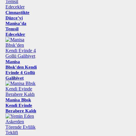
Cimnastikte
Düzce’yi
Manisa’da
Temsil
Edecekler
Manisa
Bbsk’den Kendi
Evinde 4 Gollü
Galibiyet
Manisa Bbsk
Kendi Evinde
Berabere Kaldı