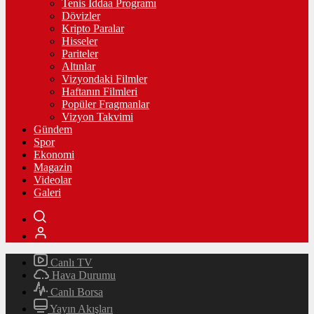
Tenis İddaa Programı
Dövizler
Kripto Paralar
Hisseler
Pariteler
Altınlar
Vizyondaki Filmler
Haftanın Filmleri
Popüler Fragmanlar
Vizyon Takvimi
Gündem
Spor
Ekonomi
Magazin
Videolar
Galeri
Canlı TV
Hava Durumu
Canlı Borsa
Yayın Akışları