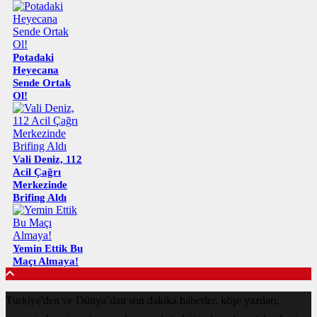
Potadaki
Heyecana
Sende Ortak
Ol!
Vali Deniz, 112
Acil Çağrı
Merkezinde
Brifing Aldı
Yemin Ettik Bu
Maçı Almaya!
Türkiye'den ve Dünya’dan son dakika haberler, köşe yazıları,