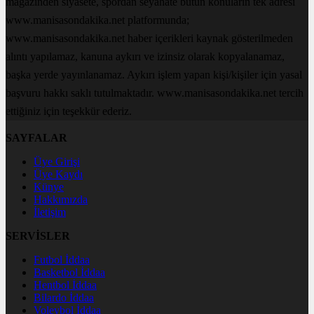
magazinden siyasete, spordan seyahate bütün konuların tek adresi
www.manisasondakika.net platformunda;
www.manisasondakika.net haber içerikleri kaynak gösterilmeden
alıntı yapılamaz, kanuna aykırı ve izinsiz olarak kopyalanamaz,
başka yerde yayınlanamaz. Aykırı işlem yapan kişi/kişiler için yasal
başvuru hakkı saklı tutulmaktadır. www.manisasondakika.net tercih
ettiğiniz için teşekkür ederiz.
SAYFALAR
Üye Girişi
Üye Kaydı
Künye
Hakkımızda
İletişim
SERVİSLER
Futbol İddaa
Basketbol İddaa
Hentbol İddaa
Bilardo İddaa
Voleybol İddaa