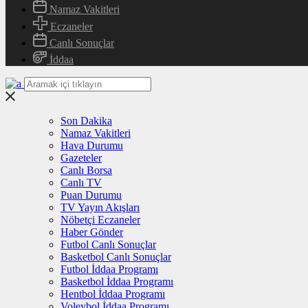
Namaz Vakitleri
Eczaneler
Canlı Sonuçlar
İddaa
Son Dakika
Namaz Vakitleri
Hava Durumu
Gazeteler
Canlı Borsa
Canlı TV
Puan Durumu
TV Yayın Akışları
Nöbetçi Eczaneler
Haber Gönder
Futbol Canlı Sonuçlar
Basketbol Canlı Sonuçlar
Futbol İddaa Programı
Basketbol İddaa Programı
Hentbol İddaa Programı
Voleybol İddaa Programı