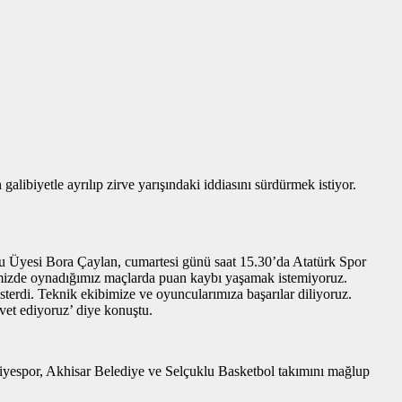
biyetle ayrılıp zirve yarışındaki iddiasını sürdürmek istiyor.
lu Üyesi Bora Çaylan, cumartesi günü saat 15.30’da Atatürk Spor
vimizde oynadığımız maçlarda puan kaybı yaşamak istemiyoruz.
terdi. Teknik ekibimize ve oyuncularımıza başarılar diliyoruz.
vet ediyoruz’ diye konuştu.
diyespor, Akhisar Belediye ve Selçuklu Basketbol takımını mağlup