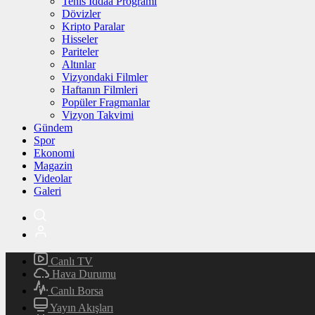
Tenis İddaa Programı
Dövizler
Kripto Paralar
Hisseler
Pariteler
Altınlar
Vizyondaki Filmler
Haftanın Filmleri
Popüler Fragmanlar
Vizyon Takvimi
Gündem
Spor
Ekonomi
Magazin
Videolar
Galeri
Canlı TV
Hava Durumu
Canlı Borsa
Yayın Akışları