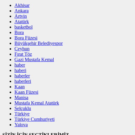
Akhisar
Ankara
Artvin
Atatürk
basketbol
Bora
Bora Füzesi
Büyükşehir Belediyespor
Ceyhun
Fırat Töz
Gazi Mustafa Kemal
haber
haberi
haberler
haberleri
Kaan
Kaan Füzesi
Manisa
Mustafa Kemal Atatürk
Selçuklu
Türkiye
Türkiye Cumhuriyeti
Yalova
SİZİN İÇİN SEÇTİKLERİMİZ