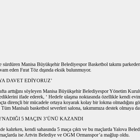
sürdüren Manisa Büyükşehir Belediyespor Basketbol takımı parkeden gali
vam eden Fırat Töz dışında eksik bulunmuyor.
YA DAVET EDİYORUZ’
hafta arttığını söyleyen Manisa Büyükşehir Belediyespor Yönetim Kuru
ediklerini ifade ederek, ‘ Hedefe ulaşma noktasında özellikle kendi e
çta dirençli bir mücadele ortaya koyarak kolay bir lokma olmadığını gös
ız. Tüm Manisalı basketbol severleri salona, takımımıza destek olmaya da
NADIĞI 5 MAÇIN 3’ÜNÜ KAZANDI
ide kalırken, kendi sahasında 5 maça çıktı ve bu maçlarda Yalova Bele
iğer maçlarda ise Artvin Belediye ve OGM Ormanspor’a mağlup oldu.