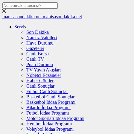
manisasondakika.net
manisasondakika.net
Servis
Son Dakika
Namaz Vakitleri
Hava Durumu
Gazeteler
Canlı Borsa
Canlı TV
Puan Durumu
TV Yayın Akışları
Nöbetçi Eczaneler
Haber Gönder
Canlı Sonuçlar
Futbol Canlı Sonuçlar
Basketbol Canlı Sonuçlar
Basketbol İddaa Programı
Bilardo İddaa Programı
Futbol İddaa Programı
Motor Sporları İddaa Programı
Hentbol İddaa Programı
Voleybol İddaa Programı