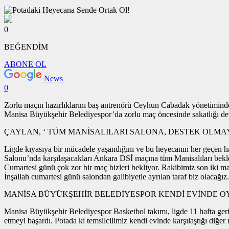
0
BEĞENDİM
ABONE OL
News
0
Zorlu maçın hazırlıklarını baş antrenörü Ceyhun Cabadak yönetiminde 
Manisa Büyükşehir Belediyespor’da zorlu maç öncesinde sakatlığı de
ÇAYLAN, ‘ TÜM MANİSALILARI SALONA, DESTEK OLMA
Ligde kıyasıya bir mücadele yaşandığını ve bu heyecanın her geçen 
Salonu’nda karşılaşacakları Ankara DSİ maçına tüm Manisalıları bekl
Cumartesi günü çok zor bir maç bizleri bekliyor. Rakibimiz son iki ma
İnşallah cumartesi günü salondan galibiyetle ayrılan taraf biz olacağ
MANİSA BÜYÜKŞEHİR BELEDİYESPOR KENDİ EVİNDE OY
Manisa Büyükşehir Belediyespor Basketbol takımı, ligde 11 hafta ger
etmeyi başardı. Potada ki temsilcilimiz kendi evinde karşılaştığı d