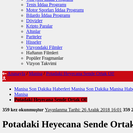
Tenis İddaa Programı
Motor Sporları İddaa Programı
Bilardo İddaa Programı
Dövizler
Kripto Paralar
Altınlar
Pariteler
Hisseler
Vizyondaki Filmler
Haftanın Filmleri
Popüler Fragmanlar
Vizyon Takvimi
Anasayfa
/
Manisa
/
Potadaki Heyecana Sende Ortak Ol!
Manisa Son Dakika Haberleri Manisa Son Dakika Manisa Habe
Manisa
Potadaki Heyecana Sende Ortak Ol!
359 kez okunmuştur
Yayınlanma Tarihi: 26 Aralık 2018 16:01
359
Potadaki Heyecana Sende Ortak