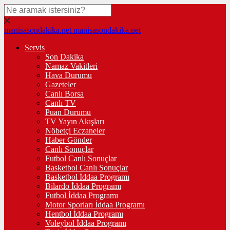
manisasondakika.net
manisasondakika.net
Servis
Son Dakika
Namaz Vakitleri
Hava Durumu
Gazeteler
Canlı Borsa
Canlı TV
Puan Durumu
TV Yayın Akışları
Nöbetçi Eczaneler
Haber Gönder
Canlı Sonuçlar
Futbol Canlı Sonuçlar
Basketbol Canlı Sonuçlar
Basketbol İddaa Programı
Bilardo İddaa Programı
Futbol İddaa Programı
Motor Sporları İddaa Programı
Hentbol İddaa Programı
Voleybol İddaa Programı