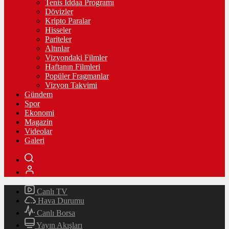
Tenis İddaa Programı
Dövizler
Kripto Paralar
Hisseler
Pariteler
Altınlar
Vizyondaki Filmler
Haftanın Filmleri
Popüler Fragmanlar
Vizyon Takvimi
Gündem
Spor
Ekonomi
Magazin
Videolar
Galeri
Canlı TV
Hava Durumu
Canlı Borsa
Yayın Akışları