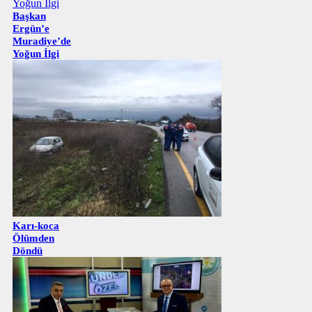
Başkan
Ergün’e
Muradiye’de
Yoğun İlgi
Karı-koca
Ölümden
Döndü