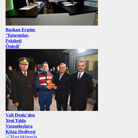
Başkan Ergün:
‘Yatırımlar,
Felaketi
Önledi’
Vali Deniz’den
Yeni Yılda
Vatandaşlara
Kitap Hediyesi