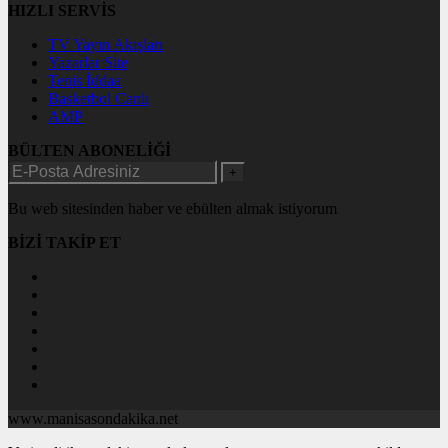
HIZLI SERVİS
TV Yayın Akışları
Yazarlar Site
Tenis İddaa
Basketbol Canlı
AMP
BÜLTEN ABONELİĞİ
+
Bu web sitesinden haber ve ebülten almak istiyorum
BİZİ TAKİP ET
www.manisasondakika.net