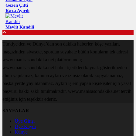
Gezen Çifti
Kaza Ayırdı
Mevlit Kandili
Türkiye'den ve Dünya’dan son dakika haberler, köşe yazıları,
magazinden siyasete, spordan seyahate bütün konuların tek adresi
www.manisasondakika.net platformunda;
www.manisasondakika.net haber içerikleri kaynak gösterilmeden
alıntı yapılamaz, kanuna aykırı ve izinsiz olarak kopyalanamaz,
başka yerde yayınlanamaz. Aykırı işlem yapan kişi/kişiler için yasal
başvuru hakkı saklı tutulmaktadır. www.manisasondakika.net tercih
ettiğiniz için teşekkür ederiz.
SAYFALAR
Üye Girişi
Üye Kaydı
Künye