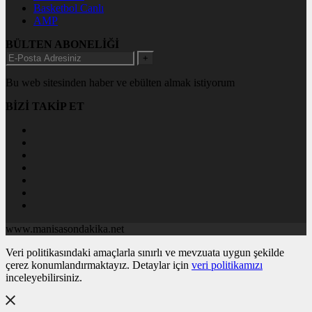
Basketbol Canlı
AMP
BÜLTEN ABONELİĞİ
+
Bu web sitesinden haber ve ebülten almak istiyorum
BİZİ TAKİP ET
www.manisasondakika.net
Veri politikasındaki amaçlarla sınırlı ve mevzuata uygun şekilde
çerez konumlandırmaktayız. Detaylar için
veri politikamızı
inceleyebilirsiniz.