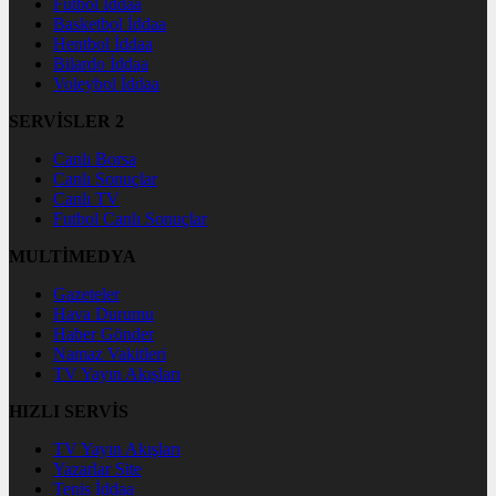
Futbol İddaa
Basketbol İddaa
Hentbol İddaa
Bilardo İddaa
Voleybol İddaa
SERVİSLER 2
Canlı Borsa
Canlı Sonuçlar
Canlı TV
Futbol Canlı Sonuçlar
MULTİMEDYA
Gazeteler
Hava Durumu
Haber Gönder
Namaz Vakitleri
TV Yayın Akışları
HIZLI SERVİS
TV Yayın Akışları
Yazarlar Site
Tenis İddaa