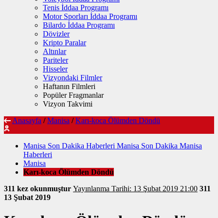
Tenis İddaa Programı
Motor Sporları İddaa Programı
Bilardo İddaa Programı
Dövizler
Kripto Paralar
Altınlar
Pariteler
Hisseler
Vizyondaki Filmler
Haftanın Filmleri
Popüler Fragmanlar
Vizyon Takvimi
Anasayfa
/
Manisa
/
Karı-koca Ölümden Döndü
Manisa Son Dakika Haberleri Manisa Son Dakika Manisa
Haberleri
Manisa
Karı-koca Ölümden Döndü
311 kez okunmuştur
Yayınlanma Tarihi: 13 Şubat 2019 21:00
311
13 Şubat 2019