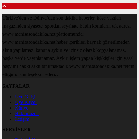
Türkiye'den ve Dünya’dan son dakika haberler, köşe yazıları,
magazinden siyasete, spordan seyahate bütün konuların tek adresi
www.manisasondakika.net platformunda;
www.manisasondakika.net haber içerikleri kaynak gösterilmeden
alıntı yapılamaz, kanuna aykırı ve izinsiz olarak kopyalanamaz,
başka yerde yayınlanamaz. Aykırı işlem yapan kişi/kişiler için yasal
başvuru hakkı saklı tutulmaktadır. www.manisasondakika.net tercih
ettiğiniz için teşekkür ederiz.
SAYFALAR
Üye Girişi
Üye Kaydı
Künye
Hakkımızda
İletişim
SERVİSLER