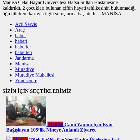
Manisa Celal Bayar Üniversitesi Hafsa Sultan Hastanesine
kaldırıldı. 2 çocukları bulunan çiftin hayati tehlikesinin bulunmadığı
öğrenilirken, kazayla ilgili soruşturma başlatıldı. – MANİSA
Acil Servis
Araç
haber
haberi
haberler
haberleri
Jandarma
Manisa
Muradiye
Muradiye Mahallesi
Yunusemre
SİZİN İÇİN SEÇTİKLERİMİZ
Manisa
Cami Yapımı İçin Evin
Bağışlayan 105’lik Nineye Anlamlı Ziyaret
Manisa
Türk Sağlık-Sen’den Kadın Üyelerine Jest