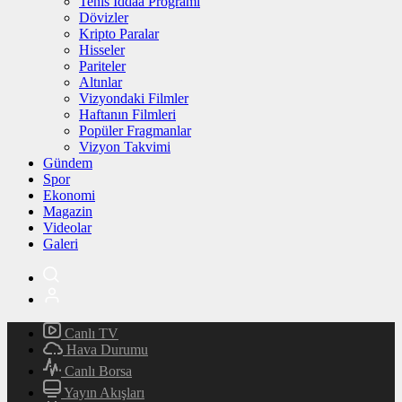
Tenis İddaa Programı
Dövizler
Kripto Paralar
Hisseler
Pariteler
Altınlar
Vizyondaki Filmler
Haftanın Filmleri
Popüler Fragmanlar
Vizyon Takvimi
Gündem
Spor
Ekonomi
Magazin
Videolar
Galeri
Canlı TV
Hava Durumu
Canlı Borsa
Yayın Akışları