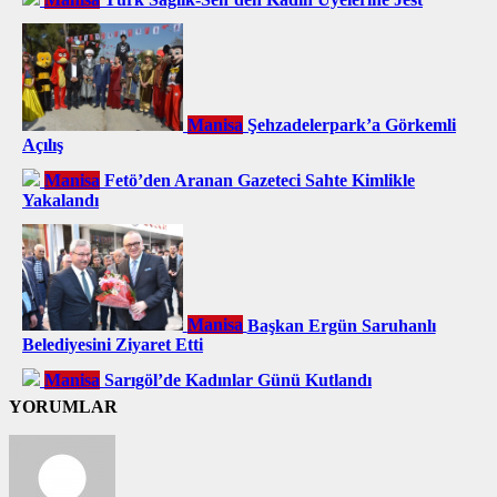
Manisa
Şehzadelerpark’a Görkemli
Açılış
Manisa
Fetö’den Aranan Gazeteci Sahte Kimlikle
Yakalandı
Manisa
Başkan Ergün Saruhanlı
Belediyesini Ziyaret Etti
Manisa
Sarıgöl’de Kadınlar Günü Kutlandı
YORUMLAR