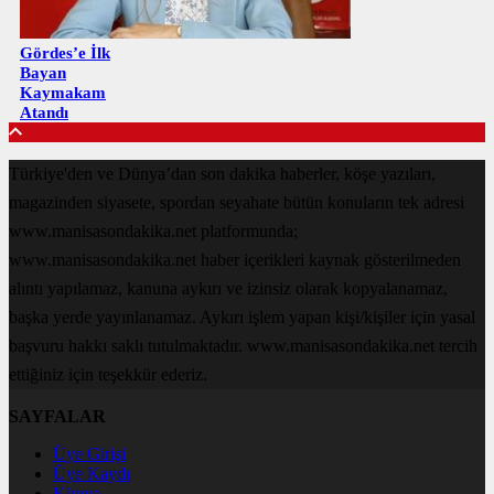
Gördes’e İlk
Bayan
Kaymakam
Atandı
Türkiye'den ve Dünya’dan son dakika haberler, köşe yazıları,
magazinden siyasete, spordan seyahate bütün konuların tek adresi
www.manisasondakika.net platformunda;
www.manisasondakika.net haber içerikleri kaynak gösterilmeden
alıntı yapılamaz, kanuna aykırı ve izinsiz olarak kopyalanamaz,
başka yerde yayınlanamaz. Aykırı işlem yapan kişi/kişiler için yasal
başvuru hakkı saklı tutulmaktadır. www.manisasondakika.net tercih
ettiğiniz için teşekkür ederiz.
SAYFALAR
Üye Girişi
Üye Kaydı
Künye