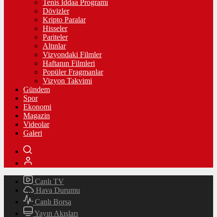
Tenis İddaa Programı
Dövizler
Kripto Paralar
Hisseler
Pariteler
Altınlar
Vizyondaki Filmler
Haftanın Filmleri
Popüler Fragmanlar
Vizyon Takvimi
Gündem
Spor
Ekonomi
Magazin
Videolar
Galeri
Canlı TV
Hava Durumu
Canlı Borsa
Yayın Akışları