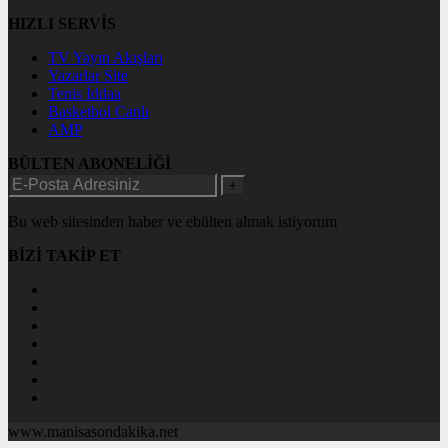
HIZLI SERVİS
TV Yayın Akışları
Yazarlar Site
Tenis İddaa
Basketbol Canlı
AMP
BÜLTEN ABONELİĞİ
+
Bu web sitesinden haber ve ebülten almak istiyorum
BİZİ TAKİP ET
www.manisasondakika.net