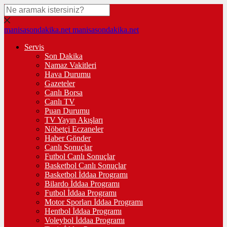
manisasondakika.net
manisasondakika.net
Servis
Son Dakika
Namaz Vakitleri
Hava Durumu
Gazeteler
Canlı Borsa
Canlı TV
Puan Durumu
TV Yayın Akışları
Nöbetçi Eczaneler
Haber Gönder
Canlı Sonuçlar
Futbol Canlı Sonuçlar
Basketbol Canlı Sonuçlar
Basketbol İddaa Programı
Bilardo İddaa Programı
Futbol İddaa Programı
Motor Sporları İddaa Programı
Hentbol İddaa Programı
Voleybol İddaa Programı