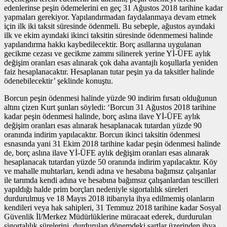
edenlerinse peşin ödemelerini en geç 31 Ağustos 2018 tarihine kadar
yapmaları gerekiyor. Yapılandırmadan faydalanmaya devam etmek
için ilk iki taksit süresinde ödenmeli. Bu sebeple, ağustos ayındaki
ilk ve ekim ayındaki ikinci taksitin süresinde ödenmemesi halinde
yapılandırma hakkı kaybedilecektir. Borç asıllarına uygulanan
gecikme cezası ve gecikme zammı silinerek yerine Yİ-ÜFE aylık
değişim oranları esas alınarak çok daha avantajlı koşullarla yeniden
faiz hesaplanacaktır. Hesaplanan tutar peşin ya da taksitler halinde
ödenebilecektir’ şeklinde konuştu.
Borcun peşin ödenmesi halinde yüzde 90 indirim fırsatı olduğunun
altını çizen Kurt şunları söyledi: ‘Borcun 31 Ağustos 2018 tarihine
kadar peşin ödenmesi halinde, borç aslına ilave Yİ-ÜFE aylık
değişim oranları esas alınarak hesaplanacak tutardan yüzde 90
oranında indirim yapılacaktır. Borcun ikinci taksitin ödenmesi
esnasında yani 31 Ekim 2018 tarihine kadar peşin ödenmesi halinde
de, borç aslına ilave Yİ-ÜFE aylık değişim oranları esas alınarak
hesaplanacak tutardan yüzde 50 oranında indirim yapılacaktır. Köy
ve mahalle muhtarları, kendi adına ve hesabına bağımsız çalışanlar
ile tarımda kendi adına ve hesabına bağımsız çalışanlardan tescilleri
yapıldığı halde prim borçları nedeniyle sigortalılık süreleri
durdurulmuş ve 18 Mayıs 2018 itibarıyla ihya edilmemiş olanların
kendileri veya hak sahipleri, 31 Temmuz 2018 tarihine kadar Sosyal
Güvenlik İl/Merkez Müdürlüklerine müracaat ederek, durdurulan
sigortalılık sürelerini, durdurulan dönemdeki şartlar üzerinden ihya