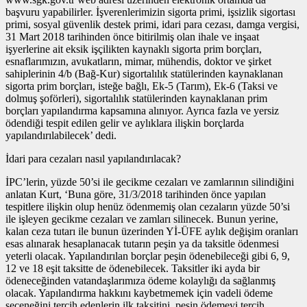
başvuru yapabilirler. İşverenlerimizin sigorta primi, işsizlik sigortası
primi, sosyal güvenlik destek primi, idari para cezası, damga vergisi,
31 Mart 2018 tarihinden önce bitirilmiş olan ihale ve inşaat
işyerlerine ait eksik işçilikten kaynaklı sigorta prim borçları,
esnaflarımızın, avukatların, mimar, mühendis, doktor ve şirket
sahiplerinin 4/b (Bağ-Kur) sigortalılık statülerinden kaynaklanan
sigorta prim borçları, isteğe bağlı, Ek-5 (Tarım), Ek-6 (Taksi ve
dolmuş şoförleri), sigortalılık statülerinden kaynaklanan prim
borçları yapılandırma kapsamına alınıyor. Ayrıca fazla ve yersiz
ödendiği tespit edilen gelir ve aylıklara ilişkin borçlarda
yapılandırılabilecek’ dedi.
İdari para cezaları nasıl yapılandırılacak?
İPC’lerin, yüzde 50’si ile gecikme cezaları ve zamlarının silindiğini
anlatan Kurt, ‘Buna göre, 31/3/2018 tarihinden önce yapılan
tespitlere ilişkin olup henüz ödenmemiş olan cezaların yüzde 50’si
ile işleyen gecikme cezaları ve zamları silinecek. Bunun yerine,
kalan ceza tutarı ile bunun üzerinden Yİ-ÜFE aylık değişim oranları
esas alınarak hesaplanacak tutarın peşin ya da taksitle ödenmesi
yeterli olacak. Yapılandırılan borçlar peşin ödenebileceği gibi 6, 9,
12 ve 18 eşit taksitte de ödenebilecek. Taksitler iki ayda bir
ödeneceğinden vatandaşlarımıza ödeme kolaylığı da sağlanmış
olacak. Yapılandırma hakkını kaybetmemek için vadeli ödeme
seçeneğini tercih edenlerin ilk taksitini, peşin ödemeyi tercih