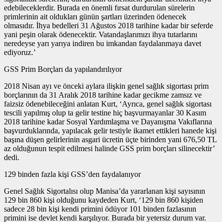
edebileceklerdir. Burada en önemli fırsat durdurulan sürelerin
primlerinin ait oldukları günün şartları üzerinden ödenecek
olmasıdır. İhya bedelleri 31 Ağustos 2018 tarihine kadar bir seferde
yani peşin olarak ödenecektir. Vatandaşlarımızı ihya tutarlarını
neredeyse yarı yarıya indiren bu imkandan faydalanmaya davet
ediyoruz.’
GSS Prim Borçları da yapılandırılıyor
2018 Nisan ayı ve önceki aylara ilişkin genel sağlık sigortası prim
borçlarının da 31 Aralık 2018 tarihine kadar gecikme zamsız ve
faizsiz ödenebileceğini anlatan Kurt, ‘Ayrıca, genel sağlık sigortası
tescili yapılmış olup ta gelir testine hiç başvurmayanlar 30 Kasım
2018 tarihine kadar Sosyal Yardımlaşma ve Dayanışma Vakıflarına
başvurduklarında, yapılacak gelir testiyle ikamet ettikleri hanede kişi
başına düşen gelirlerinin asgari ücretin üçte birinden yani 676,50 TL
az olduğunun tespit edilmesi halinde GSS prim borçları silinecektir’
dedi.
129 binden fazla kişi GSS’den faydalanıyor
Genel Sağlık Sigortalısı olup Manisa’da yararlanan kişi sayısının
129 bin 860 kişi olduğunu kaydeden Kurt, ‘129 bin 860 kişiden
sadece 28 bin kişi kendi primini ödüyor 101 binden fazlasının
primini ise devlet kendi karşılıyor. Burada bir yetersiz durum var.