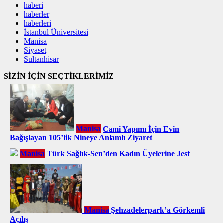
haberi
haberler
haberleri
İstanbul Üniversitesi
Manisa
Siyaset
Sultanhisar
SİZİN İÇİN SEÇTİKLERİMİZ
Manisa
Cami Yapımı İçin Evin
Bağışlayan 105’lik Nineye Anlamlı Ziyaret
Manisa
Türk Sağlık-Sen’den Kadın Üyelerine Jest
Manisa
Şehzadelerpark’a Görkemli
Açılış