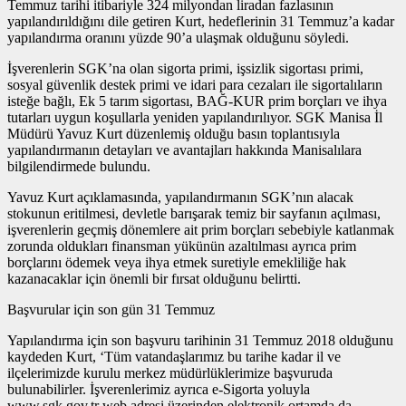
Temmuz tarihi itibariyle 324 milyondan liradan fazlasının
yapılandırıldığını dile getiren Kurt, hedeflerinin 31 Temmuz’a kadar
yapılandırma oranını yüzde 90’a ulaşmak olduğunu söyledi.
İşverenlerin SGK’na olan sigorta primi, işsizlik sigortası primi,
sosyal güvenlik destek primi ve idari para cezaları ile sigortalıların
isteğe bağlı, Ek 5 tarım sigortası, BAĞ-KUR prim borçları ve ihya
tutarları uygun koşullarla yeniden yapılandırılıyor. SGK Manisa İl
Müdürü Yavuz Kurt düzenlemiş olduğu basın toplantısıyla
yapılandırmanın detayları ve avantajları hakkında Manisalılara
bilgilendirmede bulundu.
Yavuz Kurt açıklamasında, yapılandırmanın SGK’nın alacak
stokunun eritilmesi, devletle barışarak temiz bir sayfanın açılması,
işverenlerin geçmiş dönemlere ait prim borçları sebebiyle katlanmak
zorunda oldukları finansman yükünün azaltılması ayrıca prim
borçlarını ödemek veya ihya etmek suretiyle emekliliğe hak
kazanacaklar için önemli bir fırsat olduğunu belirtti.
Başvurular için son gün 31 Temmuz
Yapılandırma için son başvuru tarihinin 31 Temmuz 2018 olduğunu
kaydeden Kurt, ‘Tüm vatandaşlarımız bu tarihe kadar il ve
ilçelerimizde kurulu merkez müdürlüklerimize başvuruda
bulunabilirler. İşverenlerimiz ayrıca e-Sigorta yoluyla
www.sgk.gov.tr web adresi üzerinden elektronik ortamda da