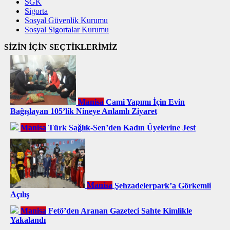
SGK
Sigorta
Sosyal Güvenlik Kurumu
Sosyal Sigortalar Kurumu
SİZİN İÇİN SEÇTİKLERİMİZ
Manisa
Cami Yapımı İçin Evin
Bağışlayan 105’lik Nineye Anlamlı Ziyaret
Manisa
Türk Sağlık-Sen’den Kadın Üyelerine Jest
Manisa
Şehzadelerpark’a Görkemli
Açılış
Manisa
Fetö’den Aranan Gazeteci Sahte Kimlikle
Yakalandı