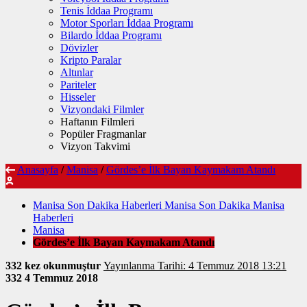
Tenis İddaa Programı
Motor Sporları İddaa Programı
Bilardo İddaa Programı
Dövizler
Kripto Paralar
Altınlar
Pariteler
Hisseler
Vizyondaki Filmler
Haftanın Filmleri
Popüler Fragmanlar
Vizyon Takvimi
Anasayfa
/
Manisa
/
Gördes’e İlk Bayan Kaymakam Atandı
Manisa Son Dakika Haberleri Manisa Son Dakika Manisa
Haberleri
Manisa
Gördes’e İlk Bayan Kaymakam Atandı
332 kez okunmuştur
Yayınlanma Tarihi: 4 Temmuz 2018 13:21
332
4 Temmuz 2018