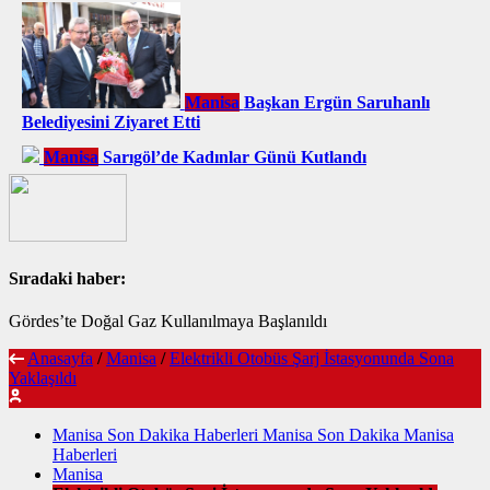
Manisa
Başkan Ergün Saruhanlı
Belediyesini Ziyaret Etti
Manisa
Sarıgöl’de Kadınlar Günü Kutlandı
Sıradaki haber:
Gördes’te Doğal Gaz Kullanılmaya Başlanıldı
Anasayfa
/
Manisa
/
Elektrikli Otobüs Şarj İstasyonunda Sona
Yaklaşıldı
Manisa Son Dakika Haberleri Manisa Son Dakika Manisa
Haberleri
Manisa