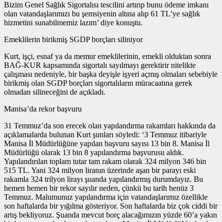
Bizim Genel Sağlık Sigortalısı tescilini artırıp bunu ödeme imkanı
olan vatandaşlarımızı bu şemsiyenin altına alıp 61 TL’ye sağlık
hizmetini sunabilmemiz lazım’ diye konuştu.
Emeklilerin birikmiş SGDP borçları siliniyor
Kurt, işçi, esnaf ya da memur emeklilerinin, emekli olduktan sonra
BAĞ-KUR kapsamında sigortalı sayılmayı gerektirir nitelikte
çalışması nedeniyle, bir başka deyişle işyeri açmış olmaları sebebiyle
birikmiş olan SGDP borçları sigortalıların müracaatına gerek
olmadan silineceğini de açıkladı.
Manisa’da rekor başvuru
31 Temmuz’da son erecek olan yapılandırma rakamları hakkında da
açıklamalarda bulunan Kurt şunları söyledi: ‘3 Temmuz itibariyle
Manisa İl Müdürlüğüne yapılan başvuru sayısı 13 bin 8. Manisa İl
Müdürlüğü olarak 13 bin 8 yapılandırma başvurusu aldık.
Yapılandırılan toplam tutar tam rakam olarak 324 milyon 346 bin
515 TL. Yani 324 milyon liranın üzerinde aşan bir parayı eski
rakamla 324 trilyon lirayı şuanda yapılandırmış durumdayız. Bu
hemen hemen bir rekor sayılır neden, çünkü bu tarih henüz 3
Temmuz. Malumunuz yapılandırma için vatandaşlarımız özellikle
son haftalarda bir yığılma gösteriyor. Son haftalarda biz çok ciddi bir
artış bekliyoruz. Şuanda mevcut borç alacağımızın yüzde 60’a yakın