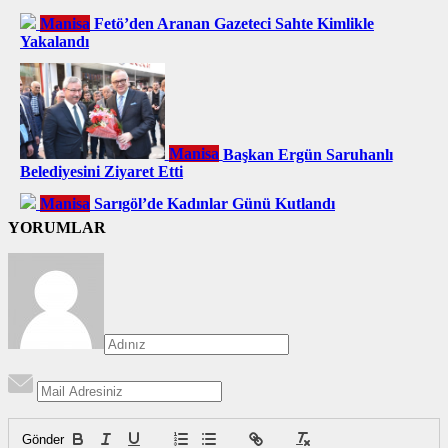
Manisa
Fetö’den Aranan Gazeteci Sahte Kimlikle
Yakalandı
Manisa
Başkan Ergün Saruhanlı
Belediyesini Ziyaret Etti
Manisa
Sarıgöl’de Kadınlar Günü Kutlandı
YORUMLAR
Gönder