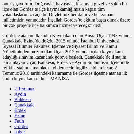
onur yaşıyorum. Doğasıyla, havasıyla, insanıyla güzel ve sakin bir
ilçe olan Gördes’te ilçe kaymakamlığımızın kapısı tüm
vatandaşlarımıza açıktır. Devletimiz her daim ve her zaman
milletimizin yanındadır. İnşallah Gördes’te eğitim başta olmak üzere
bir çok projede ilçe halkımıza hizmet vereceğiz’ dedi.
Gördes’e atanan ilk kadın Kaymakam olan Büşra Uçar, 1993 yılında
Çanakkale Ezine’de doğdu. 2015 yılında İstanbul Üniversitesi
Siyasal Bilimler Fakültesi İşletme ve Siyaset Bilimi ve Kamu
Yönetiminden mezun olan Uçar, 2017 yılında açılan kaymakam
adaylığı sınavını kazanarak göreve başladı. Çanakkale’de il stajını
tamamlayan Uçar, Balıkesir, Erdek ve Aydın Sultanhisar ilçelerinde
refiklik stajını tamamladı. İyi derecede İngilizce bilen Uçar, 2
Temmuz 2018 tarihindeki kararname ile Gördes ilçesine atanan ilk
kadın kaymakam oldu. – MANİSA
2 Temmuz
Aydın
Balıkesir
Çanakkale
Erdek
Ezine
Fatih
Gördes
haber