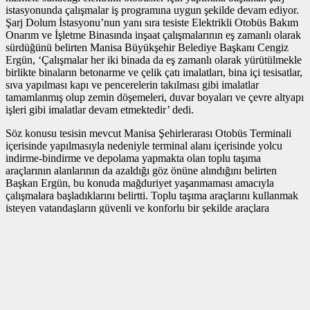
istasyonunda çalışmalar iş programına uygun şekilde devam ediyor.
Şarj Dolum İstasyonu’nun yanı sıra tesiste Elektrikli Otobüs Bakım
Onarım ve İşletme Binasında inşaat çalışmalarının eş zamanlı olarak
sürdüğünü belirten Manisa Büyükşehir Belediye Başkanı Cengiz
Ergün, ‘Çalışmalar her iki binada da eş zamanlı olarak yürütülmekle
birlikte binaların betonarme ve çelik çatı imalatları, bina içi tesisatlar,
sıva yapılması kapı ve pencerelerin takılması gibi imalatlar
tamamlanmış olup zemin döşemeleri, duvar boyaları ve çevre altyapı
işleri gibi imalatlar devam etmektedir’ dedi.
Söz konusu tesisin mevcut Manisa Şehirlerarası Otobüs Terminali
içerisinde yapılmasıyla nedeniyle terminal alanı içerisinde yolcu
indirme-bindirme ve depolama yapmakta olan toplu taşıma
araçlarının alanlarının da azaldığı göz önüne alındığını belirten
Başkan Ergün, bu konuda mağduriyet yaşanmaması amacıyla
çalışmalara başladıklarını belirtti. Toplu taşıma araçlarını kullanmak
isteyen vatandaşların güvenli ve konforlu bir şekilde araçlara
ulaşmalarını sağlamak adına inşaat alanının dışında üstü kapalı durak
noktaları ve depolama alanları oluşturmak amacıyla çalışmalarını
sürdürdüklerine dikkat çeken Başkan Ergün,’ Bu çalışmalarımızın
tesis ile birlikte eş zamanlı tamamlanması planlanmaktadır’
ifadelerini kullandı.
Çevre dostu elektrikli otobüslerin hizmete girmesiyle birlikte trafik
sorunun önemli ölçüde çözüleceğini de sözlerine ekleyen Başkan