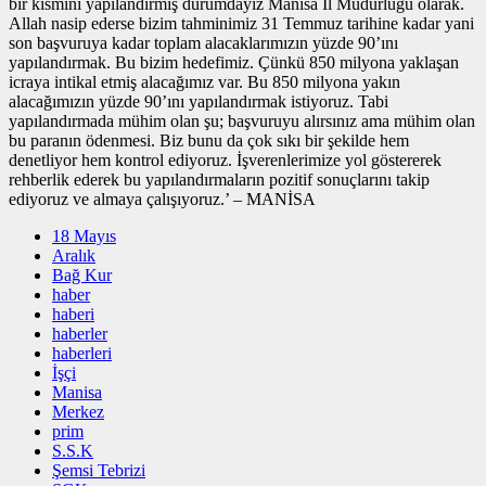
bir kısmını yapılandırmış durumdayız Manisa İl Müdürlüğü olarak.
Allah nasip ederse bizim tahminimiz 31 Temmuz tarihine kadar yani
son başvuruya kadar toplam alacaklarımızın yüzde 90’ını
yapılandırmak. Bu bizim hedefimiz. Çünkü 850 milyona yaklaşan
icraya intikal etmiş alacağımız var. Bu 850 milyona yakın
alacağımızın yüzde 90’ını yapılandırmak istiyoruz. Tabi
yapılandırmada mühim olan şu; başvuruyu alırsınız ama mühim olan
bu paranın ödenmesi. Biz bunu da çok sıkı bir şekilde hem
denetliyor hem kontrol ediyoruz. İşverenlerimize yol göstererek
rehberlik ederek bu yapılandırmaların pozitif sonuçlarını takip
ediyoruz ve almaya çalışıyoruz.’ – MANİSA
18 Mayıs
Aralık
Bağ Kur
haber
haberi
haberler
haberleri
İşçi
Manisa
Merkez
prim
S.S.K
Şemsi Tebrizi