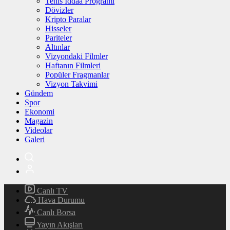
Tenis İddaa Programı
Dövizler
Kripto Paralar
Hisseler
Pariteler
Altınlar
Vizyondaki Filmler
Haftanın Filmleri
Popüler Fragmanlar
Vizyon Takvimi
Gündem
Spor
Ekonomi
Magazin
Videolar
Galeri
Canlı TV
Hava Durumu
Canlı Borsa
Yayın Akışları