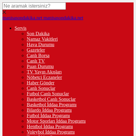
manisasondakika.net
manisasondakika.net
Servis
Son Dakika
Namaz Vakitleri
Hava Durumu
Gazeteler
Canlı Borsa
Canlı TV
Puan Durumu
TV Yayın Akışları
Nöbetçi Eczaneler
Haber Gönder
Canlı Sonuçlar
Futbol Canlı Sonuçlar
Basketbol Canlı Sonuçlar
Basketbol İddaa Programı
Bilardo İddaa Programı
Futbol İddaa Programı
Motor Sporları İddaa Programı
Hentbol İddaa Programı
Voleybol İddaa Programı