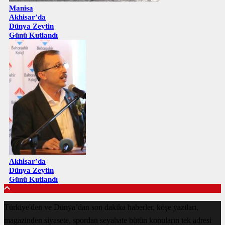
Manisa
Akhisar’da
Dünya Zeytin
Günü Kutlandı
Akhisar’da
Dünya Zeytin
Günü Kutlandı
Türkiye'den ve Dünya’dan son dakika haberler, köşe yazıları,
magazinden siyasete, spordan seyahate bütün konuların tek adresi