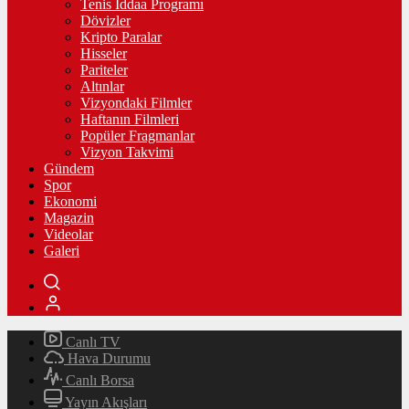
Tenis İddaa Programı
Dövizler
Kripto Paralar
Hisseler
Pariteler
Altınlar
Vizyondaki Filmler
Haftanın Filmleri
Popüler Fragmanlar
Vizyon Takvimi
Gündem
Spor
Ekonomi
Magazin
Videolar
Galeri
Canlı TV
Hava Durumu
Canlı Borsa
Yayın Akışları