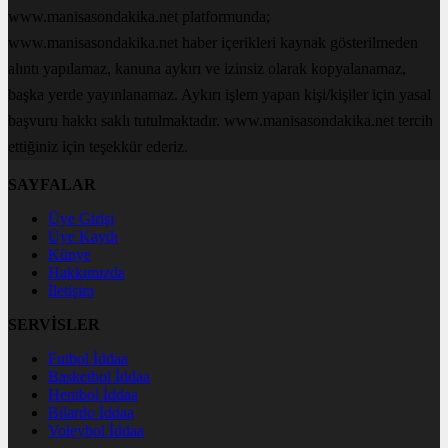
www.manisasondakika.net platformunda;
www.manisasondakika.net haber içerikleri kaynak gösterilmeden
alıntı yapılamaz, kanuna aykırı ve izinsiz olarak kopyalanamaz,
başka yerde yayınlanamaz. Aykırı işlem yapan kişi/kişiler için yasal
başvuru hakkı saklı tutulmaktadır. www.manisasondakika.net tercih
ettiğiniz için teşekkür ederiz.
SAYFALAR
Üye Girişi
Üye Kaydı
Künye
Hakkımızda
İletişim
SERVİSLER
Futbol İddaa
Basketbol İddaa
Hentbol İddaa
Bilardo İddaa
Voleybol İddaa