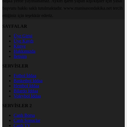
başka yerde yayınlanamaz. Aykırı işlem yapan kişi/kişiler için yasal
başvuru hakkı saklı tutulmaktadır. www.manisasondakika.net tercih
ettiğiniz için teşekkür ederiz.
SAYFALAR
Üye Girişi
Üye Kaydı
Künye
Hakkımızda
İletişim
SERVİSLER
Futbol İddaa
Basketbol İddaa
Hentbol İddaa
Bilardo İddaa
Voleybol İddaa
SERVİSLER 2
Canlı Borsa
Canlı Sonuçlar
Canlı TV