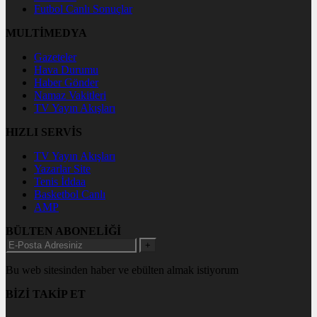
Futbol Canlı Sonuçlar
MULTİMEDYA
Gazeteler
Hava Durumu
Haber Gönder
Namaz Vakitleri
TV Yayın Akışları
HIZLI SERVİS
TV Yayın Akışları
Yazarlar Site
Tenis İddaa
Basketbol Canlı
AMP
BÜLTEN ABONELİĞİ
+
Bu web sitesinden haber ve ebülten almak istiyorum
BİZİ TAKİP ET