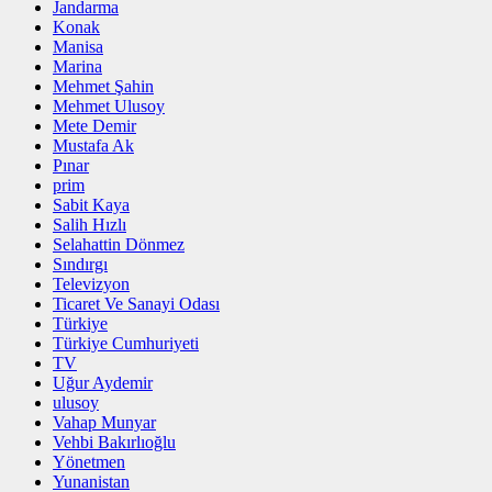
Jandarma
Konak
Manisa
Marina
Mehmet Şahin
Mehmet Ulusoy
Mete Demir
Mustafa Ak
Pınar
prim
Sabit Kaya
Salih Hızlı
Selahattin Dönmez
Sındırgı
Televizyon
Ticaret Ve Sanayi Odası
Türkiye
Türkiye Cumhuriyeti
TV
Uğur Aydemir
ulusoy
Vahap Munyar
Vehbi Bakırlıoğlu
Yönetmen
Yunanistan