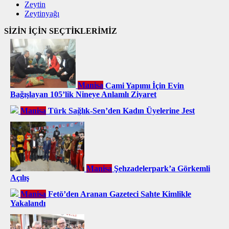
Zeytin
Zeytinyağı
SİZİN İÇİN SEÇTİKLERİMİZ
Manisa
Cami Yapımı İçin Evin
Bağışlayan 105’lik Nineye Anlamlı Ziyaret
Manisa
Türk Sağlık-Sen’den Kadın Üyelerine Jest
Manisa
Şehzadelerpark’a Görkemli
Açılış
Manisa
Fetö’den Aranan Gazeteci Sahte Kimlikle
Yakalandı