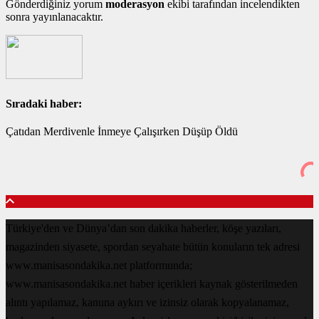
Gönderdiğiniz yorum
moderasyon
ekibi tarafından incelendikten
sonra yayınlanacaktır.
Sıradaki haber:
Çatıdan Merdivenle İnmeye Çalışırken Düşüp Öldü
Türkiye'den ve Dünya’dan son dakika haberler, köşe yazıları,
magazinden siyasete, spordan seyahate bütün konuların tek adresi
www.manisasondakika.net platformunda;
www.manisasondakika.net haber içerikleri kaynak gösterilmeden
alıntı yapılamaz, kanuna aykırı ve izinsiz olarak kopyalanamaz,