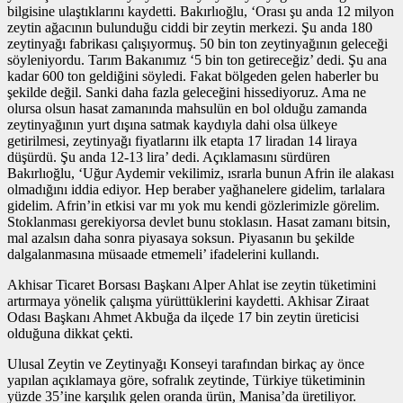
bilgisine ulaştıklarını kaydetti. Bakırlıoğlu, ‘Orası şu anda 12 milyon
zeytin ağacının bulunduğu ciddi bir zeytin merkezi. Şu anda 180
zeytinyağı fabrikası çalışıyormuş. 50 bin ton zeytinyağının geleceği
söyleniyordu. Tarım Bakanımız ‘5 bin ton getireceğiz’ dedi. Şu ana
kadar 600 ton geldiğini söyledi. Fakat bölgeden gelen haberler bu
şekilde değil. Sanki daha fazla geleceğini hissediyoruz. Ama ne
olursa olsun hasat zamanında mahsulün en bol olduğu zamanda
zeytinyağının yurt dışına satmak kaydıyla dahi olsa ülkeye
getirilmesi, zeytinyağı fiyatlarını ilk etapta 17 liradan 14 liraya
düşürdü. Şu anda 12-13 lira’ dedi. Açıklamasını sürdüren
Bakırlıoğlu, ‘Uğur Aydemir vekilimiz, ısrarla bunun Afrin ile alakası
olmadığını iddia ediyor. Hep beraber yağhanelere gidelim, tarlalara
gidelim. Afrin’in etkisi var mı yok mu kendi gözlerimizle görelim.
Stoklanması gerekiyorsa devlet bunu stoklasın. Hasat zamanı bitsin,
mal azalsın daha sonra piyasaya soksun. Piyasanın bu şekilde
dalgalanmasına müsaade etmemeli’ ifadelerini kullandı.
Akhisar Ticaret Borsası Başkanı Alper Ahlat ise zeytin tüketimini
artırmaya yönelik çalışma yürüttüklerini kaydetti. Akhisar Ziraat
Odası Başkanı Ahmet Akbuğa da ilçede 17 bin zeytin üreticisi
olduğuna dikkat çekti.
Ulusal Zeytin ve Zeytinyağı Konseyi tarafından birkaç ay önce
yapılan açıklamaya göre, sofralık zeytinde, Türkiye tüketiminin
yüzde 35’ine karşılık gelen oranda ürün, Manisa’da üretiliyor.