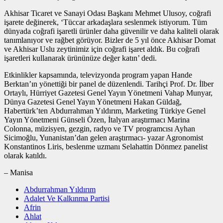
Akhisar Ticaret ve Sanayi Odası Başkanı Mehmet Ulusoy, coğrafi
işarete değinerek, ‘Tüccar arkadaşlara seslenmek istiyorum. Tüm
dünyada coğrafi işaretli ürünler daha güvenilir ve daha kaliteli olarak
tanımlanıyor ve rağbet görüyor. Bizler de 5 yıl önce Akhisar Domat
ve Akhisar Uslu zeytinimiz için coğrafi işaret aldık. Bu coğrafi
işaretleri kullanarak ürününüze değer katın’ dedi.
Etkinlikler kapsamında, televizyonda program yapan Hande
Berktan’ın yönettiği bir panel de düzenlendi. Tarihçi Prof. Dr. İlber
Ortaylı, Hürriyet Gazetesi Genel Yayın Yönetmeni Vahap Munyar,
Dünya Gazetesi Genel Yayın Yönetmeni Hakan Güldağ,
Habertürk’ten Abdurrahman Yıldırım, Marketing Türkiye Genel
Yayın Yönetmeni Günseli Özen, İtalyan araştırmacı Marina
Colonna, müzisyen, gezgin, radyo ve TV programcısı Ayhan
Sicimoğlu, Yunanistan’dan gelen araştırmacı- yazar Agronomist
Konstantinos Liris, beslenme uzmanı Selahattin Dönmez panelist
olarak katıldı.
– Manisa
Abdurrahman Yıldırım
Adalet Ve Kalkınma Partisi
Afrin
Ahlat