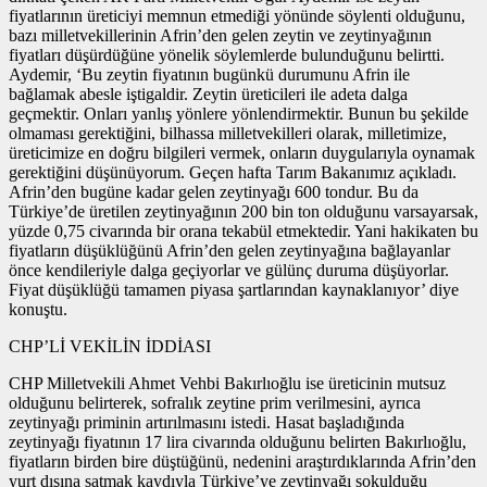
fiyatlarının üreticiyi memnun etmediği yönünde söylenti olduğunu,
bazı milletvekillerinin Afrin’den gelen zeytin ve zeytinyağının
fiyatları düşürdüğüne yönelik söylemlerde bulunduğunu belirtti.
Aydemir, ‘Bu zeytin fiyatının bugünkü durumunu Afrin ile
bağlamak abesle iştigaldir. Zeytin üreticileri ile adeta dalga
geçmektir. Onları yanlış yönlere yönlendirmektir. Bunun bu şekilde
olmaması gerektiğini, bilhassa milletvekilleri olarak, milletimize,
üreticimize en doğru bilgileri vermek, onların duygularıyla oynamak
gerektiğini düşünüyorum. Geçen hafta Tarım Bakanımız açıkladı.
Afrin’den bugüne kadar gelen zeytinyağı 600 tondur. Bu da
Türkiye’de üretilen zeytinyağının 200 bin ton olduğunu varsayarsak,
yüzde 0,75 civarında bir orana tekabül etmektedir. Yani hakikaten bu
fiyatların düşüklüğünü Afrin’den gelen zeytinyağına bağlayanlar
önce kendileriyle dalga geçiyorlar ve gülünç duruma düşüyorlar.
Fiyat düşüklüğü tamamen piyasa şartlarından kaynaklanıyor’ diye
konuştu.
CHP’Lİ VEKİLİN İDDİASI
CHP Milletvekili Ahmet Vehbi Bakırlıoğlu ise üreticinin mutsuz
olduğunu belirterek, sofralık zeytine prim verilmesini, ayrıca
zeytinyağı priminin artırılmasını istedi. Hasat başladığında
zeytinyağı fiyatının 17 lira civarında olduğunu belirten Bakırlıoğlu,
fiyatların birden bire düştüğünü, nedenini araştırdıklarında Afrin’den
yurt dışına satmak kaydıyla Türkiye’ye zeytinyağı sokulduğu