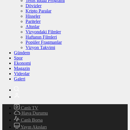
Tenis İddaa Programı
Dövizler
Kripto Paralar
Hisseler
Pariteler
Altınlar
Vizyondaki Filmler
Haftanın Filmleri
Popüler Fragmanlar
Vizyon Takvimi
Gündem
Spor
Ekonomi
Magazin
Videolar
Galeri
Canlı TV
Hava Durumu
Canlı Borsa
Yayın Akışları