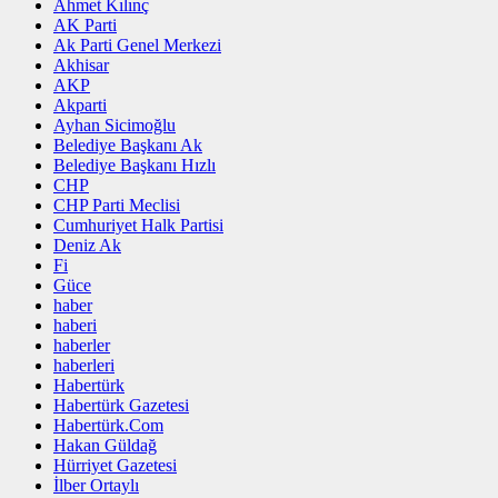
Ahmet Kılınç
AK Parti
Ak Parti Genel Merkezi
Akhisar
AKP
Akparti
Ayhan Sicimoğlu
Belediye Başkanı Ak
Belediye Başkanı Hızlı
CHP
CHP Parti Meclisi
Cumhuriyet Halk Partisi
Deniz Ak
Fi
Güce
haber
haberi
haberler
haberleri
Habertürk
Habertürk Gazetesi
Habertürk.Com
Hakan Güldağ
Hürriyet Gazetesi
İlber Ortaylı