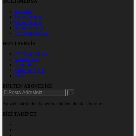
MULTİMEDYA
Gazeteler
Hava Durumu
Haber Gönder
Namaz Vakitleri
TV Yayın Akışları
HIZLI SERVİS
TV Yayın Akışları
Yazarlar Site
Tenis İddaa
Basketbol Canlı
AMP
BÜLTEN ABONELİĞİ
+
Bu web sitesinden haber ve ebülten almak istiyorum
BİZİ TAKİP ET