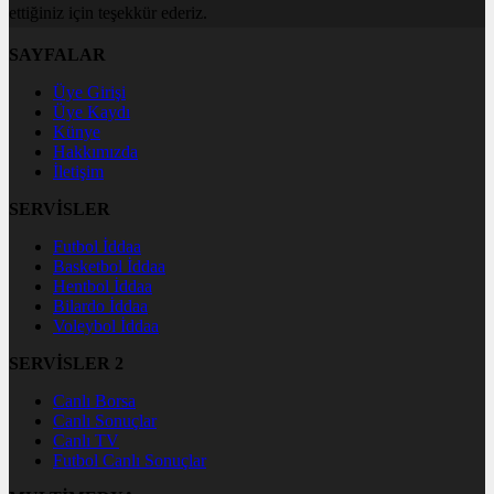
ettiğiniz için teşekkür ederiz.
SAYFALAR
Üye Girişi
Üye Kaydı
Künye
Hakkımızda
İletişim
SERVİSLER
Futbol İddaa
Basketbol İddaa
Hentbol İddaa
Bilardo İddaa
Voleybol İddaa
SERVİSLER 2
Canlı Borsa
Canlı Sonuçlar
Canlı TV
Futbol Canlı Sonuçlar