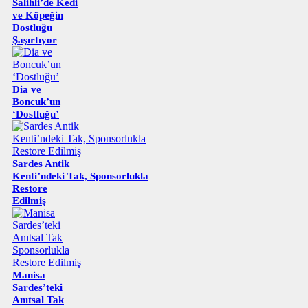
Salihli’de Kedi
ve Köpeğin
Dostluğu
Şaşırtıyor
Dia ve
Boncuk’un
‘Dostluğu’
Sardes Antik
Kenti’ndeki Tak, Sponsorlukla
Restore
Edilmiş
Manisa
Sardes’teki
Anıtsal Tak