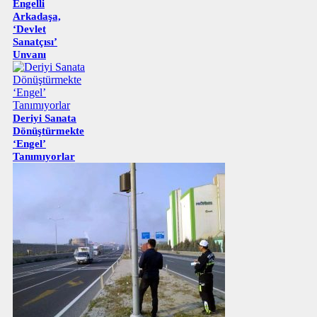
Engelli
Arkadaşa,
‘Devlet
Sanatçısı’
Unvanı
Deriyi Sanata
Dönüştürmekte
‘Engel’
Tanımıyorlar