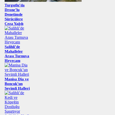
Turgutlu’da
Drone’lu
Denetimde
Sürücülere
Ceza Yağdı
Salihli’de
Mahalleler
Arası Turnuva
Heyecanı
Manisa Dia ve
Boncuk’un
Sevimli Halleri