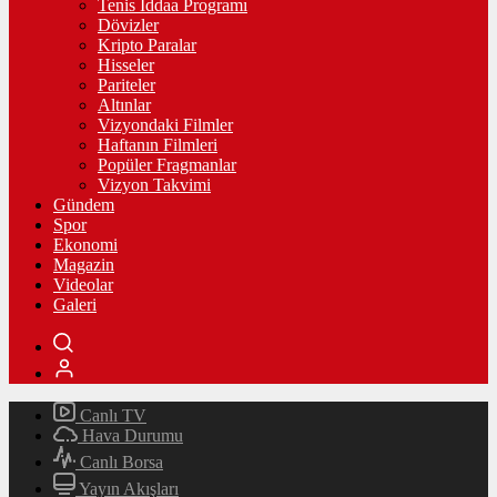
Tenis İddaa Programı
Dövizler
Kripto Paralar
Hisseler
Pariteler
Altınlar
Vizyondaki Filmler
Haftanın Filmleri
Popüler Fragmanlar
Vizyon Takvimi
Gündem
Spor
Ekonomi
Magazin
Videolar
Galeri
Canlı TV
Hava Durumu
Canlı Borsa
Yayın Akışları