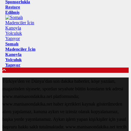
Sponsorlukla
Restore
Edilmiş
Somalı
Madenciler İçin
Kanoyla
Yolculuk
Yapıyor
Türkiye'den ve Dünya’dan son dakika haberler, köşe yazıları,
magazinden siyasete, spordan seyahate bütün konuların tek adresi
www.manisasondakika.net platformunda;
www.manisasondakika.net haber içerikleri kaynak gösterilmeden
alıntı yapılamaz, kanuna aykırı ve izinsiz olarak kopyalanamaz,
başka yerde yayınlanamaz. Aykırı işlem yapan kişi/kişiler için yasal
başvuru hakkı saklı tutulmaktadır. www.manisasondakika.net tercih