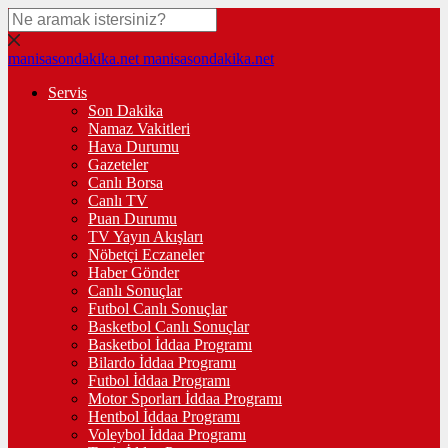
manisasondakika.net
manisasondakika.net
Servis
Son Dakika
Namaz Vakitleri
Hava Durumu
Gazeteler
Canlı Borsa
Canlı TV
Puan Durumu
TV Yayın Akışları
Nöbetçi Eczaneler
Haber Gönder
Canlı Sonuçlar
Futbol Canlı Sonuçlar
Basketbol Canlı Sonuçlar
Basketbol İddaa Programı
Bilardo İddaa Programı
Futbol İddaa Programı
Motor Sporları İddaa Programı
Hentbol İddaa Programı
Voleybol İddaa Programı