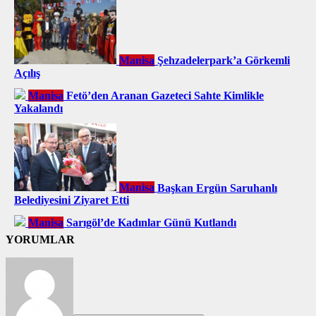
Manisa
Şehzadelerpark’a Görkemli
Açılış
Manisa
Fetö’den Aranan Gazeteci Sahte Kimlikle
Yakalandı
Manisa
Başkan Ergün Saruhanlı
Belediyesini Ziyaret Etti
Manisa
Sarıgöl’de Kadınlar Günü Kutlandı
YORUMLAR