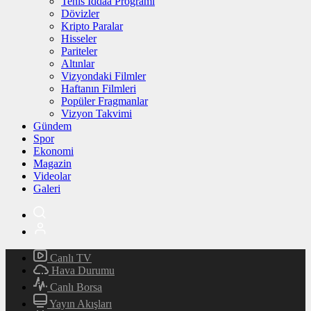
Tenis İddaa Programı
Dövizler
Kripto Paralar
Hisseler
Pariteler
Altınlar
Vizyondaki Filmler
Haftanın Filmleri
Popüler Fragmanlar
Vizyon Takvimi
Gündem
Spor
Ekonomi
Magazin
Videolar
Galeri
Canlı TV
Hava Durumu
Canlı Borsa
Yayın Akışları