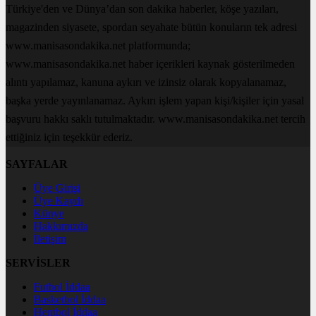
Türkiye'den ve Dünya’dan son dakika haberler, köşe yazıları,
magazinden siyasete, spordan seyahate bütün konuların tek adresi
www.manisasondakika.net platformunda;
www.manisasondakika.net haber içerikleri kaynak gösterilmeden
alıntı yapılamaz, kanuna aykırı ve izinsiz olarak kopyalanamaz,
başka yerde yayınlanamaz. Aykırı işlem yapan kişi/kişiler için yasal
başvuru hakkı saklı tutulmaktadır. www.manisasondakika.net tercih
ettiğiniz için teşekkür ederiz.
SAYFALAR
Üye Girişi
Üye Kaydı
Künye
Hakkımızda
İletişim
SERVİSLER
Futbol İddaa
Basketbol İddaa
Hentbol İddaa