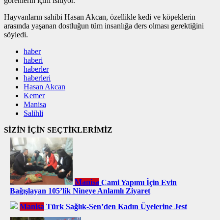
görenlerin içini ısıtıyor.
Hayvanların sahibi Hasan Akcan, özellikle kedi ve köpeklerin
arasında yaşanan dostluğun tüm insanlığa ders olması gerektiğini
söyledi.
haber
haberi
haberler
haberleri
Hasan Akcan
Kemer
Manisa
Salihli
SİZİN İÇİN SEÇTİKLERİMİZ
Manisa
Cami Yapımı İçin Evin
Bağışlayan 105’lik Nineye Anlamlı Ziyaret
Manisa
Türk Sağlık-Sen’den Kadın Üyelerine Jest