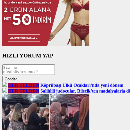
HIZLI YORUM YAP
HER TELDEN
Köprübaşı Ülkü Ocakları’nda yeni dönem
HER TELDEN
Salihlili judocular, Bilecik’ten madalyalarla 