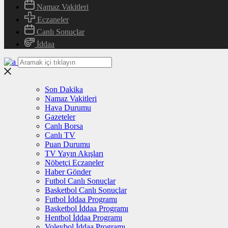
Namaz Vakitleri
Eczaneler
Canlı Sonuçlar
İddaa
Son Dakika
Namaz Vakitleri
Hava Durumu
Gazeteler
Canlı Borsa
Canlı TV
Puan Durumu
TV Yayın Akışları
Nöbetçi Eczaneler
Haber Gönder
Futbol Canlı Sonuçlar
Basketbol Canlı Sonuçlar
Futbol İddaa Programı
Basketbol İddaa Programı
Hentbol İddaa Programı
Voleybol İddaa Programı