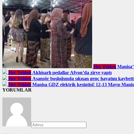
Her Telden
Manisa’
Her Telden
Akhisarlı pedallar Afyon’da zirve yaptı
Her Telden
Asansör boşluğunda sıkışan genç hayatını kaybett
Her Telden
Manisa GDZ elektrik kesintisi! 12-13 Mayıs Manisa
YORUMLAR