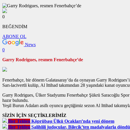
0
BEĞENDİM
ABONE OL
News
0
Garry Rodrigues, resmen Fenerbahçe’de
Fenerbahçe, bir dönem Galatasaray’da da oynayan Garry Rodrigues’i 
Sarı-lacivertli kulüp, Al Ittihad takımından 28 yaşındaki kanat oyuncus
Garry Rodrigues, Ülker Stadyumu Fenerbahçe Şükrü Saracoğlu Spor K
hazır bulundu.
Yeşil Burun Adaları asıllı oyuncu geçtiğimiz sezon Al Ittihad takımıyla
SİZİN İÇİN SEÇTİKLERİMİZ
Her Telden
Köprübaşı Ülkü Ocakları’nda yeni dönem
Her Telden
Salihlili judocular, Bilecik’ten madalyalarla döndü