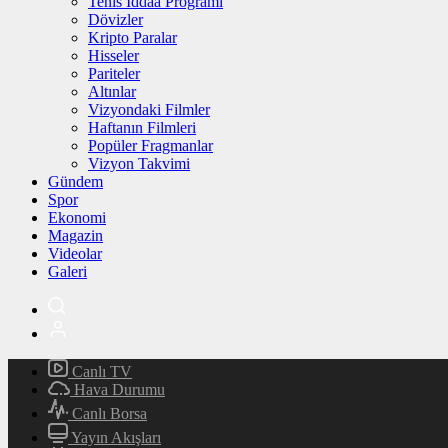
Tenis İddaa Programı
Dövizler
Kripto Paralar
Hisseler
Pariteler
Altınlar
Vizyondaki Filmler
Haftanın Filmleri
Popüler Fragmanlar
Vizyon Takvimi
Gündem
Spor
Ekonomi
Magazin
Videolar
Galeri
Canlı TV
Hava Durumu
Canlı Borsa
Yayın Akışları