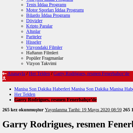
Tenis İddaa Programı
Motor Sporları İddaa Programı
Bilardo İddaa Programı
Dövizler
Kripto Paralar
Altınlar
Pariteler
Hisseler
Vizyondaki Filmler
Haftanın Filmleri
Popüler Fragmanlar
Vizyon Takvimi
Anasayfa
/
Her Telden
/
Garry Rodrigues, resmen Fenerbahçe’de
Manisa Son Dakika Haberleri Manisa Son Dakika Manisa Habe
Her Telden
Garry Rodrigues, resmen Fenerbahçe’de
265 kez okunmuştur
Yayınlanma Tarihi: 19 Mayıs 2020 08:59
265
Garry Rodrigues, resmen Fener