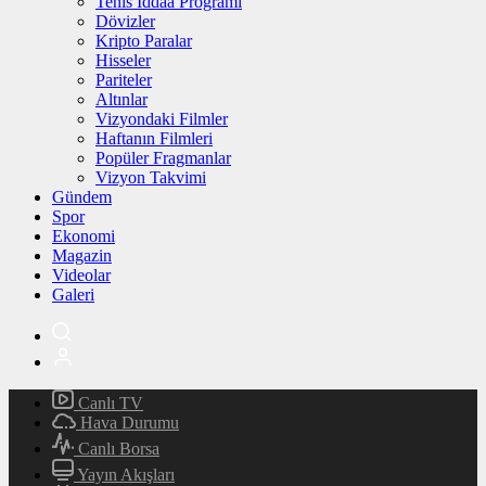
Tenis İddaa Programı
Dövizler
Kripto Paralar
Hisseler
Pariteler
Altınlar
Vizyondaki Filmler
Haftanın Filmleri
Popüler Fragmanlar
Vizyon Takvimi
Gündem
Spor
Ekonomi
Magazin
Videolar
Galeri
Canlı TV
Hava Durumu
Canlı Borsa
Yayın Akışları