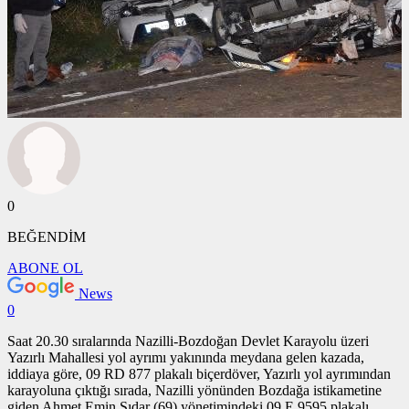
0
BEĞENDİM
ABONE OL
News
0
Saat 20.30 sıralarında Nazilli-Bozdoğan Devlet Karayolu üzeri
Yazırlı Mahallesi yol ayrımı yakınında meydana gelen kazada,
iddiaya göre, 09 RD 877 plakalı biçerdöver, Yazırlı yol ayrımından
karayoluna çıktığı sırada, Nazilli yönünden Bozdağa istikametine
giden Ahmet Emin Sıdar (69) yönetimindeki 09 E 9595 plakalı