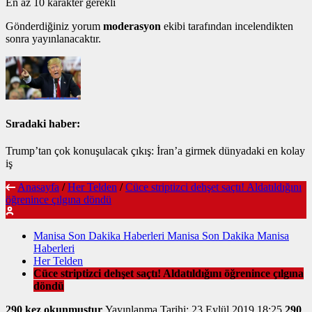
En az 10 karakter gerekli
Gönderdiğiniz yorum
moderasyon
ekibi tarafından incelendikten
sonra yayınlanacaktır.
Sıradaki haber:
Trump’tan çok konuşulacak çıkış: İran’a girmek dünyadaki en kolay
iş
Anasayfa
/
Her Telden
/
Cüce striptizci dehşet saçtı! Aldatıldığını
öğrenince çılgına döndü
Manisa Son Dakika Haberleri Manisa Son Dakika Manisa
Haberleri
Her Telden
Cüce striptizci dehşet saçtı! Aldatıldığını öğrenince çılgına
döndü
290 kez okunmuştur
Yayınlanma Tarihi: 23 Eylül 2019 18:25
290