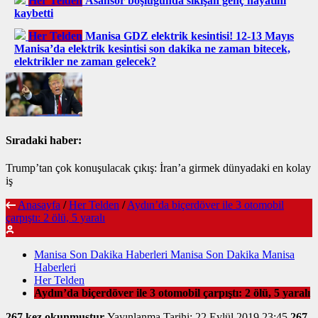
Her Telden
Asansör boşluğunda sıkışan genç hayatını
kaybetti
Her Telden
Manisa GDZ elektrik kesintisi! 12-13 Mayıs
Manisa’da elektrik kesintisi son dakika ne zaman bitecek,
elektrikler ne zaman gelecek?
Sıradaki haber:
Trump’tan çok konuşulacak çıkış: İran’a girmek dünyadaki en kolay
iş
Anasayfa
/
Her Telden
/
Aydın’da biçerdöver ile 3 otomobil
çarpıştı: 2 ölü, 5 yaralı
Manisa Son Dakika Haberleri Manisa Son Dakika Manisa
Haberleri
Her Telden
Aydın’da biçerdöver ile 3 otomobil çarpıştı: 2 ölü, 5 yaralı
267 kez okunmuştur
Yayınlanma Tarihi: 22 Eylül 2019 23:45
267