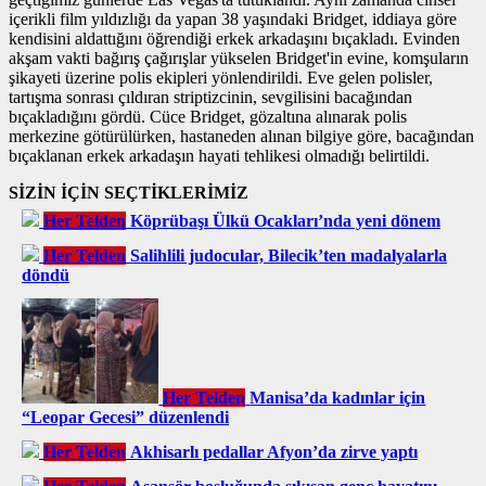
içerikli film yıldızlığı da yapan 38 yaşındaki Bridget, iddiaya göre
kendisini aldattığını öğrendiği erkek arkadaşını bıçakladı. Evinden
akşam vakti bağırış çağırışlar yükselen Bridget'in evine, komşuların
şikayeti üzerine polis ekipleri yönlendirildi. Eve gelen polisler,
tartışma sonrası çıldıran striptizcinin, sevgilisini bacağından
bıçakladığını gördü. Cüce Bridget, gözaltına alınarak polis
merkezine götürülürken, hastaneden alınan bilgiye göre, bacağından
bıçaklanan erkek arkadaşın hayati tehlikesi olmadığı belirtildi.
SİZİN İÇİN SEÇTİKLERİMİZ
Her Telden
Köprübaşı Ülkü Ocakları’nda yeni dönem
Her Telden
Salihlili judocular, Bilecik’ten madalyalarla
döndü
Her Telden
Manisa’da kadınlar için
“Leopar Gecesi” düzenlendi
Her Telden
Akhisarlı pedallar Afyon’da zirve yaptı