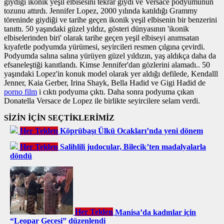
giydiği ikonik yeşil elbisesini tekrar giydi ve Versace podyumunun
tozunu attırdı. Jennifer Lopez, 2000 yılında katıldığı Grammy
töreninde giydiği ve tarihe geçen ikonik yeşil elbisenin bir benzerini
tanıttı. 50 yaşındaki güzel yıldız, gösteri dünyasının 'ikonik
elbiselerinden biri' olarak tarihe geçen yeşil elbiseyi anımsatan
kıyafetle podyumda yürümesi, seyircileri resmen çılgına çevirdi.
Podyumda salına salına yürüyen güzel yıldızın, yaş aldıkça daha da
efsaneleştiği kanıtlandı. Kimse Jennifer'dan gözlerini alamadı.. 50
yaşındaki Lopez'in konuk model olarak yer aldığı defilede, Kendalll
Jenner, Kaia Gerber, Irina Shayk, Bella Hadid ve Gigi Hadid de
porno film
i cıktı podyuma çıktı. Daha sonra podyuma çıkan
Donatella Versace de Lopez ile birlikte seyircilere selam verdi.
SİZİN İÇİN SEÇTİKLERİMİZ
Her Telden
Köprübaşı Ülkü Ocakları’nda yeni dönem
Her Telden
Salihlili judocular, Bilecik’ten madalyalarla
döndü
Her Telden
Manisa’da kadınlar için
“Leopar Gecesi” düzenlendi