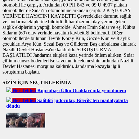
otomobil ile çarpıştı. Ardından 09 PH 843 ve 09 U 4907 plakalı
otomobiller de Sıdar'ın otomobiline arkadan çarptı. 2 KİŞİ OLAY
YERİNDE HAYATINI KAYBETTİ Çevredekiler durumu sağlık
ve jandarma ekiplerine bildirdi. İhbar üzerine olay yerine gelen
sağlık ekiplerinin yaptığı kontrolde, Ahmet Emin Sıdar ve eşi Kübra
Sıdar'ın (69) olay yerinde hayatını kaybettiği belirlendi. Diğer
otomobillerde bulunan Tevfik Koray Kün, Gözde Kün ve 8 aylık
çocukları Arya Kün, Sezai Baş ve Gülderen Baş ambulansa alınarak
Nazilli Devlet Hastanesi'ne kaldırıldı. SORUŞTURMA
BAŞLATILDI Jandarma ekipleri kaza yerinde önlem alırken, Sıdar
çiftinin cansız bedenleri ise savcının incelemesinin ardından Nazilli
Devlet Hastanesi morguna kaldırıldı. Jandarma kazayla ilgili
soruşturma başlattı.
SİZİN İÇİN SEÇTİKLERİMİZ
Her Telden
Köprübaşı Ülkü Ocakları’nda yeni dönem
Her Telden
Salihlili judocular, Bilecik’ten madalyalarla
döndü