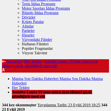
Tenis İddaa Programı
Motor Sporları İddaa Programı
Bilardo İddaa Programı
Dövizler
Kripto Paralar
Altınlar
Pariteler
Hisseler
Vizyondaki Filmler
Haftanın Filmleri
Popüler Fragmanlar
Vizyon Takvimi
Anasayfa
/
Her Telden
/
Jennifer Lopez 19 sene sonra aynı
elbiseyi giydi, güzelliğiyle mest etti
Manisa Son Dakika Haberleri Manisa Son Dakika Manisa
Haberleri
Her Telden
Jennifer Lopez 19 sene sonra aynı elbiseyi giydi,
güzelliğiyle mest etti
344 kez okunmuştur
Yayınlanma Tarihi: 23 Eylül 2019 18:25
344
23 Eylül 2019