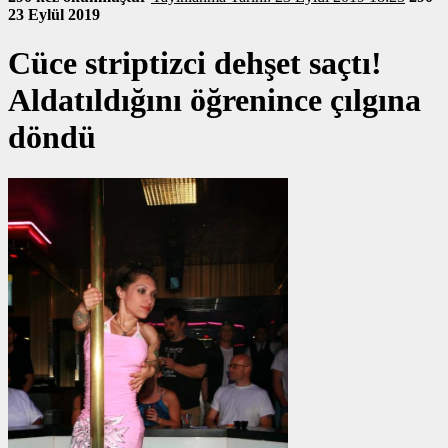
23 Eylül 2019
Cüce striptizci dehşet saçtı!
Aldatıldığını öğrenince çılgına
döndü