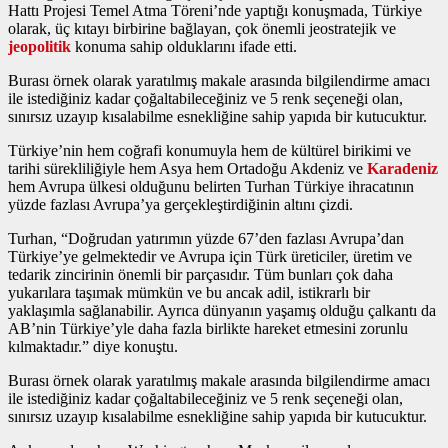
Hattı Projesi Temel Atma Töreni’nde yaptığı konuşmada, Türkiye
olarak, üç kıtayı birbirine bağlayan, çok önemli jeostratejik ve
jeopolitik
konuma sahip olduklarını ifade etti.
Burası örnek olarak yaratılmış makale arasında bilgilendirme amacı
ile istediğiniz kadar çoğaltabileceğiniz ve 5 renk seçeneği olan,
sınırsız uzayıp kısalabilme esnekliğine sahip yapıda bir kutucuktur.
Türkiye’nin hem coğrafi konumuyla hem de kültürel birikimi ve
tarihi sürekliliğiyle hem Asya hem Ortadoğu Akdeniz ve
Karadeniz
hem Avrupa ülkesi olduğunu belirten Turhan Türkiye ihracatının
yüzde fazlası Avrupa’ya gerçekleştirdiğinin altını çizdi.
Turhan, “Doğrudan yatırımın yüzde 67’den fazlası Avrupa’dan
Türkiye’ye gelmektedir ve Avrupa için Türk üreticiler, üretim ve
tedarik zincirinin önemli bir parçasıdır. Tüm bunları çok daha
yukarılara taşımak mümkün ve bu ancak adil, istikrarlı bir
yaklaşımla sağlanabilir. Ayrıca dünyanın yaşamış olduğu çalkantı da
AB’nin Türkiye’yle daha fazla birlikte hareket etmesini zorunlu
kılmaktadır.” diye konuştu.
Burası örnek olarak yaratılmış makale arasında bilgilendirme amacı
ile istediğiniz kadar çoğaltabileceğiniz ve 5 renk seçeneği olan,
sınırsız uzayıp kısalabilme esnekliğine sahip yapıda bir kutucuktur.