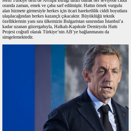
Hem Türkiye hem de Avrupa Birliği tarafı olarak her seviyede ciddi
oranda zaman, emek ve çaba sarf edilmiştir. Hattın
örnek vurgulu
alan
hizmete girmesiyle herkes için ticari hareketlilik ciddi boyutlara
ulaşılacağından herkes kazançlı çıkacaktır. Büyüklüğü teknik
özelliklerinin yanı sıra ülkemizin Bulgaristan sınırından İstanbul’a
kadar uzanan güzergahıyla, Halkalı-Kapıkule Demiryolu Hattı
Projesi coğrafi olarak Türkiye’nin AB’ye bağlanmasını da
simgelemektedir.