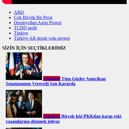
ABD
Çok Büyük Bir Proje
Demiryolları Asrın Projesi
TCDD nedir
Türkiye
Türkiye AB demir yolu projesi
SİZİN İÇİN SEÇTİKLERİMİZ
Gündem
Tüm Gözler Amerikan
Senatasonun Vereceği Son Kararda
Gündem
Birçok kişi PKKdan kaçıp eski
yaşamlarına dönmek istiyor