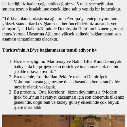
ile istediğiniz kadar çoğaltabileceğiniz ve 5 renk seçeneği olan,
sınırsız uzayıp kısalabilme esnekliğine sahip yapıda bir kutucuktur.
“Türkiye olarak, ulaştırma ağlarının Avrupa’ya entegrasyonunun
yüksek standartlarda sağlanması, her önceliklerimiz arasında yer
almıştır. İşte, Halkalı-Kapıkule Demiryolu Hattı’nın hizmete girmesi
irans-Avrupa Ulaştırma Ağlarına yüksek kalitede bağlanmanın son
aşaması tamamlanmış olacaktır.
Türkiye’nin AB’ye bağlanmasını temsil ediyor h4
Hizmete açtığımız Marmaray ve Bakü-Tiflis-Kars Demiryolu
hattıyla da bu projeye olan destek ve inancımızı çok net bir
şekilde ortaya koyduk.”
Bu nedenle, Londra’dan Pekin’e uzanan Demir İpek
Yolu’nun hayata geçmesine de en başından beri stratejik bir
mesele olarak yaklaştık.
Bu projenin, ‘Orta Koridoru’, bizim deyimimizle ‘Modern
İpek Yolu’nun hayatiyet kazanması için son dönemde ülkemiz
genelinde, doğu-batı ve kuzey-güney ekseninde çok büyük
işlere imza attık