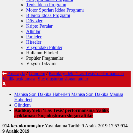
Tenis İddaa Programı
Motor Sporları İddaa Programı
Bilardo İddaa Programı
Dövizler
Kripto Paralar
Altınlar
Pariteler
Hisseler
Vizyondaki Filmler
Haftanın Filmleri
Popüler Fragmanlar
Vizyon Takvimi
Anasayfa
/
Gündem
/
Kadıköy’deki ‘Las Tesis’ performansına
Valilik açıklaması: Suç oluşturan slogan attılar
Manisa Son Dakika Haberleri Manisa Son Dakika Manisa
Haberleri
Gündem
Kadıköy’deki ‘Las Tesis’ performansına Valilik
açıklaması: Suç oluşturan slogan attılar
914 kez okunmuştur
Yayınlanma Tarihi: 9 Aralık 2019 17:53
914
9 Aralık 2019