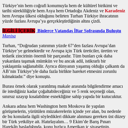
Türkiye’nin hem coğrafi konumuyla hem de kültürel birikimi ve
tarihi sürekliliğiyle hem Asya hem Ortadoğu Akdeniz ve
Karadeniz
hem Avrupa ülkesi olduğunu belirten Turhan Türkiye ihracatının
yüzde fazlası Avrupa’ya gerçekleştirdiğinin altını çizdi.
İLGİLİ İÇERİK
Binlerce Vatandaş İftar Sofrasında Buluştu
Manisa
Turhan, “Doğrudan yatırımın yüzde 67’den fazlası Avrupa’dan
Türkiye’ye gelmektedir ve Avrupa için Türk üreticiler, üretim ve
tedarik zincirinin önemli bir parçasıdır. Tüm bunları çok daha
yukarılara taşımak mümkün ve bu ancak adil, istikrarlı bir
yaklaşımla sağlanabilir. Ayrıca dünyanın yaşamış olduğu çalkantı da
AB’nin Türkiye’yle daha fazla birlikte hareket etmesini zorunlu
kılmaktadır.” diye konuştu.
Burası örnek olarak yaratılmış makale arasında bilgilendirme amacı
ile istediğiniz kadar çoğaltabileceğiniz ve 5 renk seçeneği olan,
sınırsız uzayıp kısalabilme esnekliğine sahip yapıda bir kutucuktur.
Ankara adına hem Washington hem Moskova ile yapılan
görüşmelerin, yürütülen müzakerelerin içinde yer alan, bu nedenle
de bu konularla ilgili söyledikleri dikkate alınması gereken üst düzey
bir Türk yetkiliye ait. Hatırlayalım… 9 Ekim’de Barış Pınarı
Harekâtı başladığında, konu hızlıca Amerikan iç siyasetinin,