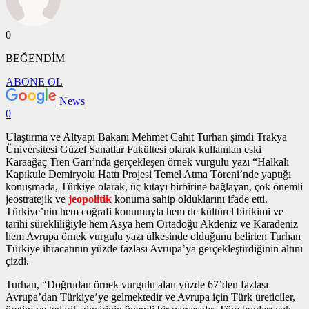
0
BEĞENDİM
ABONE OL
News
0
Ulaştırma ve Altyapı Bakanı Mehmet Cahit Turhan şimdi Trakya
Üniversitesi Güzel Sanatlar Fakültesi olarak kullanılan eski
Karaağaç Tren Garı’nda gerçekleşen
örnek vurgulu yazı
“Halkalı
Kapıkule Demiryolu Hattı Projesi Temel Atma Töreni’nde yaptığı
konuşmada, Türkiye olarak, üç kıtayı birbirine bağlayan, çok önemli
jeostratejik ve
jeopolitik
konuma sahip olduklarını ifade etti.
Türkiye’nin hem coğrafi konumuyla hem de kültürel birikimi ve
tarihi sürekliliğiyle hem Asya hem Ortadoğu Akdeniz ve Karadeniz
hem Avrupa
örnek vurgulu yazı
ülkesinde olduğunu belirten Turhan
Türkiye ihracatının yüzde fazlası Avrupa’ya gerçekleştirdiğinin altını
çizdi.
Turhan, “Doğrudan
örnek vurgulu alan
yüzde 67’den fazlası
Avrupa’dan Türkiye’ye gelmektedir ve Avrupa için Türk üreticiler,