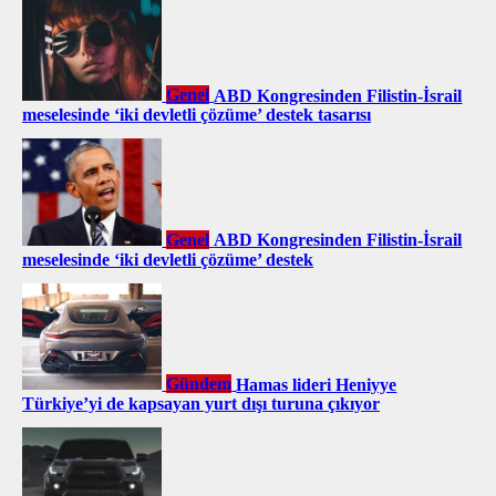
Genel
ABD Kongresinden Filistin-İsrail
meselesinde ‘iki devletli çözüme’ destek tasarısı
Genel
ABD Kongresinden Filistin-İsrail
meselesinde ‘iki devletli çözüme’ destek
Gündem
Hamas lideri Heniyye
Türkiye’yi de kapsayan yurt dışı turuna çıkıyor