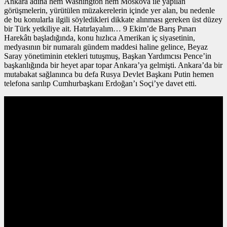
Ankara adına hem Washington hem Moskova ile yapılan
görüşmelerin, yürütülen müzakerelerin içinde yer alan, bu nedenle
de bu konularla ilgili söyledikleri dikkate alınması gereken üst düzey
bir Türk yetkiliye ait. Hatırlayalım… 9 Ekim’de Barış Pınarı
Harekâtı başladığında, konu hızlıca Amerikan iç siyasetinin,
medyasının bir numaralı gündem maddesi haline gelince, Beyaz
Saray yönetiminin etekleri tutuşmuş, Başkan Yardımcısı Pence’in
başkanlığında bir heyet apar topar Ankara’ya gelmişti. Ankara’da bir
mutabakat sağlanınca bu defa Rusya Devlet Başkanı Putin hemen
telefona sarılıp Cumhurbaşkanı Erdoğan’ı Soçi’ye davet etti.