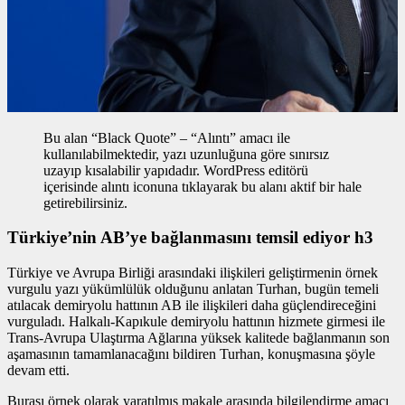
Bu alan “Black Quote” – “Alıntı” amacı ile
kullanılabilmektedir, yazı uzunluğuna göre sınırsız
uzayıp kısalabilir yapıdadır. WordPress editörü
içerisinde alıntı iconuna tıklayarak bu alanı aktif bir hale
getirebilirsiniz.
Türkiye’nin AB’ye bağlanmasını temsil ediyor h3
Türkiye ve Avrupa Birliği arasındaki ilişkileri geliştirmenin
örnek
vurgulu yazı
yükümlülük olduğunu anlatan Turhan, bugün temeli
atılacak demiryolu hattının AB ile ilişkileri daha güçlendireceğini
vurguladı. Halkalı-Kapıkule demiryolu hattının hizmete girmesi ile
Trans-Avrupa Ulaştırma Ağlarına yüksek kalitede bağlanmanın son
aşamasının tamamlanacağını bildiren Turhan, konuşmasına şöyle
devam etti.
Burası örnek olarak yaratılmış makale arasında bilgilendirme amacı