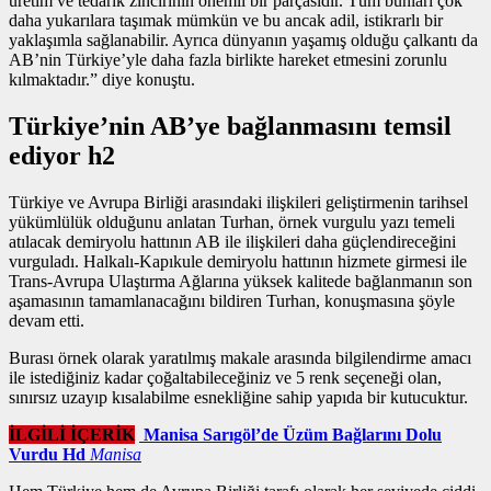
üretim ve tedarik zincirinin önemli bir parçasıdır. Tüm bunları çok
daha yukarılara taşımak mümkün ve bu ancak adil, istikrarlı bir
yaklaşımla sağlanabilir. Ayrıca dünyanın yaşamış olduğu çalkantı da
AB’nin Türkiye’yle daha fazla birlikte hareket etmesini zorunlu
kılmaktadır.” diye konuştu.
Türkiye’nin AB’ye bağlanmasını temsil
ediyor h2
Türkiye ve Avrupa Birliği arasındaki ilişkileri geliştirmenin tarihsel
yükümlülük olduğunu anlatan Turhan,
örnek vurgulu yazı
temeli
atılacak demiryolu hattının AB ile ilişkileri daha güçlendireceğini
vurguladı. Halkalı-Kapıkule demiryolu hattının hizmete girmesi ile
Trans-Avrupa Ulaştırma Ağlarına yüksek kalitede bağlanmanın son
aşamasının tamamlanacağını bildiren Turhan, konuşmasına şöyle
devam etti.
Burası örnek olarak yaratılmış makale arasında bilgilendirme amacı
ile istediğiniz kadar çoğaltabileceğiniz ve 5 renk seçeneği olan,
sınırsız uzayıp kısalabilme esnekliğine sahip yapıda bir kutucuktur.
İLGİLİ İÇERİK
Manisa Sarıgöl’de Üzüm Bağlarını Dolu
Vurdu Hd
Manisa