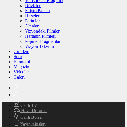
Tenis İddaa Programı
Dövizler
Kripto Paralar
Hisseler
Pariteler
Altınlar
Vizyondaki Filmler
Haftanın Filmleri
Popüler Fragmanlar
Vizyon Takvimi
Gündem
Spor
Ekonomi
Magazin
Videolar
Galeri
Canlı TV
Hava Durumu
Canlı Borsa
Yayın Akışları