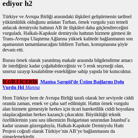
ediyor h2
Türkiye ve Avrupa Birliği arasındaki ilişkileri geliştirmenin tarihsel
yükümlülük olduğunu anlatan Turhan,
örnek vurgulu yazı
temeli
atılacak demiryolu hattının AB ile ilişkileri daha güçlendireceğini
vurguladı. Halkalı-Kapıkule demiryolu hattının hizmete girmesi ile
Trans-Avrupa Ulaştırma Ağlarına yüksek kalitede bağlanmanın son
aşamasının tamamlanacağını bildiren Turhan, konuşmasına şöyle
devam etti.
Burası örnek olarak yaratılmış makale arasında bilgilendirme amacı
ile istediğiniz kadar çoğaltabileceğiniz ve 5 renk seçeneği olan,
sınırsız uzayıp kısalabilme esnekliğine sahip yapıda bir kutucuktur.
İLGİLİ İÇERİK
Manisa Sarıgöl’de Üzüm Bağlarını Dolu
Vurdu Hd
Manisa
Hem Türkiye hem de Avrupa Birliği tarafı olarak her seviyede ciddi
oranda zaman, emek ve çaba sarf edilmiştir. Hattın
örnek vurgulu
alan
hizmete girmesiyle herkes için ticari hareketlilik ciddi boyutlara
ulaşılacağından herkes kazançlı çıkacaktır. Büyüklüğü teknik
özelliklerinin yanı sıra ülkemizin Bulgaristan sınırından İstanbul’a
kadar uzanan güzergahıyla, Halkalı-Kapıkule Demiryolu Hattı
Projesi coğrafi olarak Türkiye’nin AB’ye bağlanmasını da
simgelemektedir.