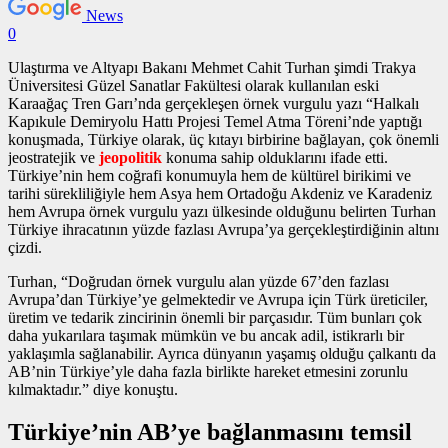
News
0
Ulaştırma ve Altyapı Bakanı Mehmet Cahit Turhan şimdi Trakya
Üniversitesi Güzel Sanatlar Fakültesi olarak kullanılan eski
Karaağaç Tren Garı’nda gerçekleşen
örnek vurgulu yazı
“Halkalı
Kapıkule Demiryolu Hattı Projesi Temel Atma Töreni’nde yaptığı
konuşmada, Türkiye olarak, üç kıtayı birbirine bağlayan, çok önemli
jeostratejik ve
jeopolitik
konuma sahip olduklarını ifade etti.
Türkiye’nin hem coğrafi konumuyla hem de kültürel birikimi ve
tarihi sürekliliğiyle hem Asya hem Ortadoğu Akdeniz ve Karadeniz
hem Avrupa
örnek vurgulu yazı
ülkesinde olduğunu belirten Turhan
Türkiye ihracatının yüzde fazlası Avrupa’ya gerçekleştirdiğinin altını
çizdi.
Turhan, “Doğrudan
örnek vurgulu alan
yüzde 67’den fazlası
Avrupa’dan Türkiye’ye gelmektedir ve Avrupa için Türk üreticiler,
üretim ve tedarik zincirinin önemli bir parçasıdır. Tüm bunları çok
daha yukarılara taşımak mümkün ve bu ancak adil, istikrarlı bir
yaklaşımla sağlanabilir. Ayrıca dünyanın yaşamış olduğu çalkantı da
AB’nin Türkiye’yle daha fazla birlikte hareket etmesini zorunlu
kılmaktadır.” diye konuştu.
Türkiye’nin AB’ye bağlanmasını temsil