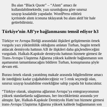
Bu alan “Black Quote” – “Alıntı” amacı ile
kullanılabilmektedir, yazı uzunluğuna göre sınırsız
uzayıp kısalabilir yapıdadır. WordPress editörü
içerisinde alıntı iconuna tıklayarak bu alanı aktif bir hale
getirebilirsiniz.
Türkiye’nin AB’ye bağlanmasını temsil ediyor h3
Türkiye ve Avrupa Birliği arasındaki ilişkileri geliştirmenin
örnek
vurgulu yazı
yükümlülük olduğunu anlatan Turhan, bugün temeli
atılacak demiryolu hattının AB ile ilişkileri daha güçlendireceğini
vurguladı. Halkalı-Kapıkule demiryolu hattının hizmete girmesi ile
Trans-Avrupa Ulaştırma Ağlarına yüksek kalitede bağlanmanın son
aşamasının tamamlanacağını bildiren Turhan, konuşmasına şöyle
devam etti.
Burası örnek olarak yaratılmış makale arasında bilgilendirme amacı
ile istediğiniz kadar çoğaltabileceğiniz ve 5 renk seçeneği olan,
sınırsız uzayıp kısalabilme esnekliğine sahip yapıda bir kutucuktur.
“Türkiye olarak, ulaştırma ağlarının Avrupa’ya entegrasyonunun
yüksek standartlarda sağlanması, her önceliklerimiz arasında yer
almıştır. İşte, Halkalı-Kapıkule Demiryolu Hattı’nın hizmete girmesi
irans-Avrupa Ulaştırma Ağlarına yüksek kalitede bağlanmanın son