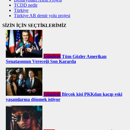
TCDD nedir
Türkiye
Türkiye AB demir yolu projesi
SİZİN İÇİN SEÇTİKLERİMİZ
Gündem
Tüm Gözler Amerikan
Senatasonun Vereceği Son Kararda
Gündem
Birçok kişi PKKdan kaçıp eski
yaşamlarına dönmek istiyor