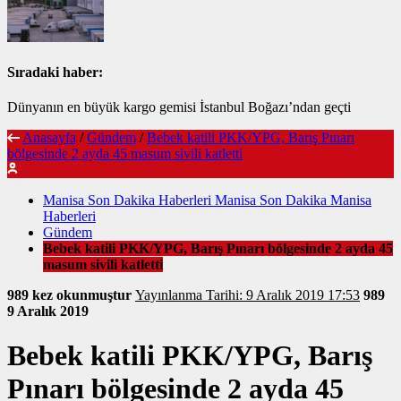
Sıradaki haber:
Dünyanın en büyük kargo gemisi İstanbul Boğazı’ndan geçti
Anasayfa
/
Gündem
/
Bebek katili PKK/YPG, Barış Pınarı
bölgesinde 2 ayda 45 masum sivili katletti
Manisa Son Dakika Haberleri Manisa Son Dakika Manisa
Haberleri
Gündem
Bebek katili PKK/YPG, Barış Pınarı bölgesinde 2 ayda 45
masum sivili katletti
989 kez okunmuştur
Yayınlanma Tarihi: 9 Aralık 2019 17:53
989
9 Aralık 2019
Bebek katili PKK/YPG, Barış
Pınarı bölgesinde 2 ayda 45