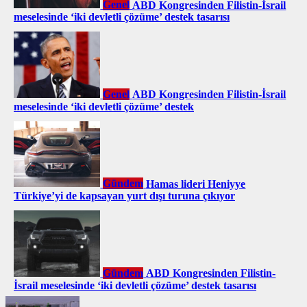
Genel
ABD Kongresinden Filistin-İsrail
meselesinde ‘iki devletli çözüme’ destek tasarısı
Genel
ABD Kongresinden Filistin-İsrail
meselesinde ‘iki devletli çözüme’ destek
Gündem
Hamas lideri Heniyye
Türkiye’yi de kapsayan yurt dışı turuna çıkıyor
Gündem
ABD Kongresinden Filistin-
İsrail meselesinde ‘iki devletli çözüme’ destek tasarısı