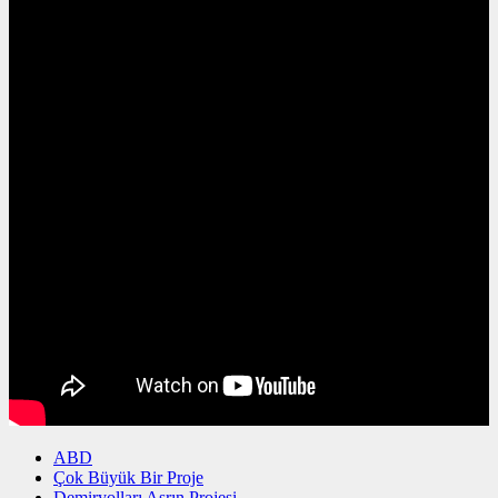
ABD
Çok Büyük Bir Proje
Demiryolları Asrın Projesi