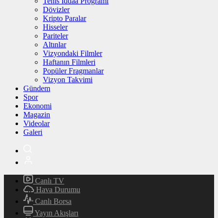
Tenis İddaa Programı
Dövizler
Kripto Paralar
Hisseler
Pariteler
Altınlar
Vizyondaki Filmler
Haftanın Filmleri
Popüler Fragmanlar
Vizyon Takvimi
Gündem
Spor
Ekonomi
Magazin
Videolar
Galeri
Canlı TV
Hava Durumu
Canlı Borsa
Yayın Akışları