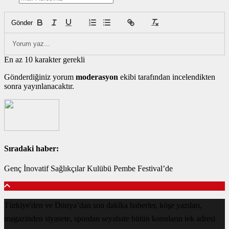
Gönder
En az 10 karakter gerekli
Gönderdiğiniz yorum
moderasyon
ekibi tarafından incelendikten
sonra yayınlanacaktır.
Sıradaki haber:
Genç İnovatif Sağlıkçılar Kulübü Pembe Festival’de
Türkiye'den ve Dünya’dan son dakika haberler, köşe yazıları,
magazinden siyasete, spordan seyahate bütün konuların tek adresi