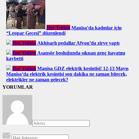
Her Telden
Manisa’da kadınlar için
“Leopar Gecesi” düzenlendi
Her Telden
Akhisarlı pedallar Afyon’da zirve yaptı
Her Telden
Asansör boşluğunda sıkışan genç hayatını
kaybetti
Her Telden
Manisa GDZ elektrik kesintisi! 12-13 Mayıs
Manisa’da elektrik kesintisi son dakika ne zaman bitecek,
elektrikler ne zaman gelecek?
YORUMLAR