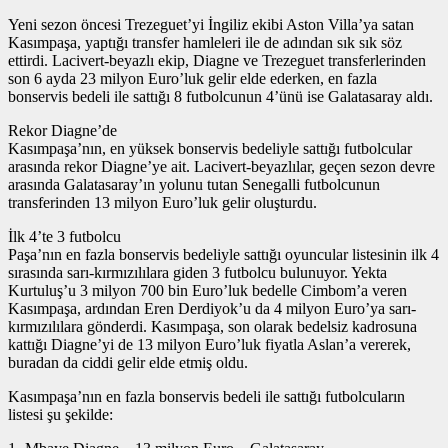
Yeni sezon öncesi Trezeguet’yi İngiliz ekibi Aston Villa’ya satan
Kasımpaşa, yaptığı transfer hamleleri ile de adından sık sık söz
ettirdi. Lacivert-beyazlı ekip, Diagne ve Trezeguet transferlerinden
son 6 ayda 23 milyon Euro’luk gelir elde ederken, en fazla
bonservis bedeli ile sattığı 8 futbolcunun 4’ünü ise Galatasaray aldı.
Rekor Diagne’de
Kasımpaşa’nın, en yüksek bonservis bedeliyle sattığı futbolcular
arasında rekor Diagne’ye ait. Lacivert-beyazlılar, geçen sezon devre
arasında Galatasaray’ın yolunu tutan Senegalli futbolcunun
transferinden 13 milyon Euro’luk gelir oluşturdu.
İlk 4’te 3 futbolcu
Paşa’nın en fazla bonservis bedeliyle sattığı oyuncular listesinin ilk 4
sırasında sarı-kırmızılılara giden 3 futbolcu bulunuyor. Yekta
Kurtuluş’u 3 milyon 700 bin Euro’luk bedelle Cimbom’a veren
Kasımpaşa, ardından Eren Derdiyok’u da 4 milyon Euro’ya sarı-
kırmızılılara gönderdi. Kasımpaşa, son olarak bedelsiz kadrosuna
kattığı Diagne’yi de 13 milyon Euro’luk fiyatla Aslan’a vererek,
buradan da ciddi gelir elde etmiş oldu.
Kasımpaşa’nın en fazla bonservis bedeli ile sattığı futbolcuların
listesi şu şekilde: