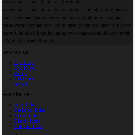
www.manisasondakika.net platformunda;
www.manisasondakika.net haber içerikleri kaynak gösterilmeden
alıntı yapılamaz, kanuna aykırı ve izinsiz olarak kopyalanamaz,
başka yerde yayınlanamaz. Aykırı işlem yapan kişi/kişiler için yasal
başvuru hakkı saklı tutulmaktadır. www.manisasondakika.net tercih
ettiğiniz için teşekkür ederiz.
SAYFALAR
Üye Girişi
Üye Kaydı
Künye
Hakkımızda
İletişim
SERVİSLER
Futbol İddaa
Basketbol İddaa
Hentbol İddaa
Bilardo İddaa
Voleybol İddaa