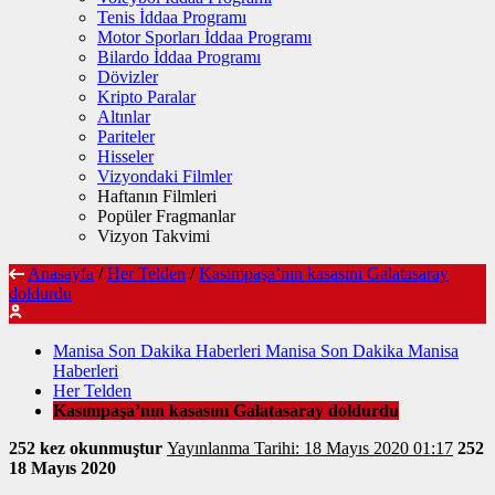
Tenis İddaa Programı
Motor Sporları İddaa Programı
Bilardo İddaa Programı
Dövizler
Kripto Paralar
Altınlar
Pariteler
Hisseler
Vizyondaki Filmler
Haftanın Filmleri
Popüler Fragmanlar
Vizyon Takvimi
Anasayfa
/
Her Telden
/
Kasımpaşa’nın kasasını Galatasaray
doldurdu
Manisa Son Dakika Haberleri Manisa Son Dakika Manisa
Haberleri
Her Telden
Kasımpaşa’nın kasasını Galatasaray doldurdu
252 kez okunmuştur
Yayınlanma Tarihi: 18 Mayıs 2020 01:17
252
18 Mayıs 2020