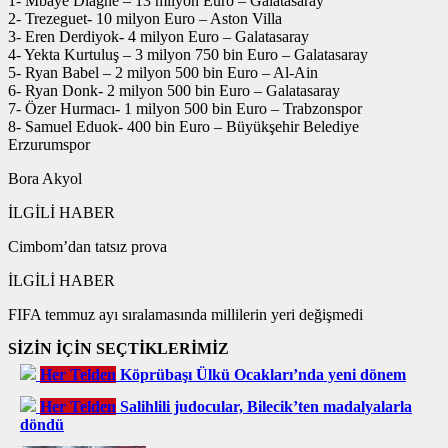
1- Mbaye Diagne – 13 milyon Euro – Galatasaray
2- Trezeguet- 10 milyon Euro – Aston Villa
3- Eren Derdiyok- 4 milyon Euro – Galatasaray
4- Yekta Kurtuluş – 3 milyon 750 bin Euro – Galatasaray
5- Ryan Babel – 2 milyon 500 bin Euro – Al-Ain
6- Ryan Donk- 2 milyon 500 bin Euro – Galatasaray
7- Özer Hurmacı- 1 milyon 500 bin Euro – Trabzonspor
8- Samuel Eduok- 400 bin Euro – Büyükşehir Belediye
Erzurumspor
Bora Akyol
İLGİLİ HABER
Cimbom’dan tatsız prova
İLGİLİ HABER
FIFA temmuz ayı sıralamasında millilerin yeri değişmedi
SİZİN İÇİN SEÇTİKLERİMİZ
Her Telden
Köprübaşı Ülkü Ocakları’nda yeni dönem
Her Telden
Salihlili judocular, Bilecik’ten madalyalarla
döndü