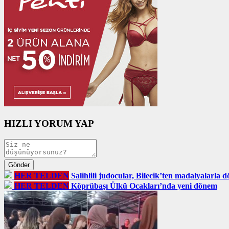
HIZLI YORUM YAP
HER TELDEN
Salihlili judocular, Bilecik’ten madalyalarla 
HER TELDEN
Köprübaşı Ülkü Ocakları’nda yeni dönem