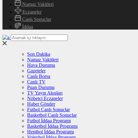
Namaz Vakitleri
Eczaneler
Canlı Sonuçlar
İddaa
Son Dakika
Namaz Vakitleri
Hava Durumu
Gazeteler
Canlı Borsa
Canlı TV
Puan Durumu
TV Yayın Akışları
Nöbetçi Eczaneler
Haber Gönder
Futbol Canlı Sonuçlar
Basketbol Canlı Sonuçlar
Futbol İddaa Programı
Basketbol İddaa Programı
Hentbol İddaa Programı
Voleybol İddaa Programı