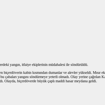
rdeki yangın, itfaiye ekiplerinin müdahalesi ile söndürüldü.
çen biçerdöverin kabin kısmından dumanlar ve alevler yükseldi. Mısır ekil
de bu çabaları yangını söndürmeye yeterli olmadı. Olay yerine çağrılan
aldı. Olayda, biçerdöverde büyük çaplı maddi hasar meydana geldi.