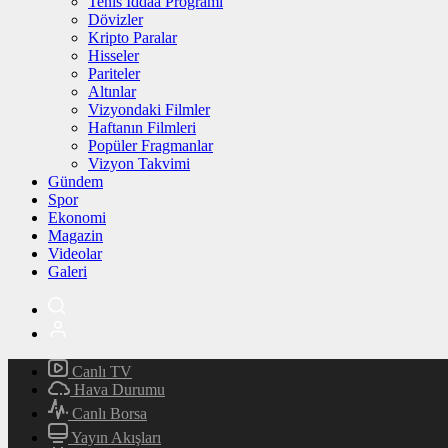
Tenis İddaa Programı
Dövizler
Kripto Paralar
Hisseler
Pariteler
Altınlar
Vizyondaki Filmler
Haftanın Filmleri
Popüler Fragmanlar
Vizyon Takvimi
Gündem
Spor
Ekonomi
Magazin
Videolar
Galeri
Canlı TV
Hava Durumu
Canlı Borsa
Yayın Akışları