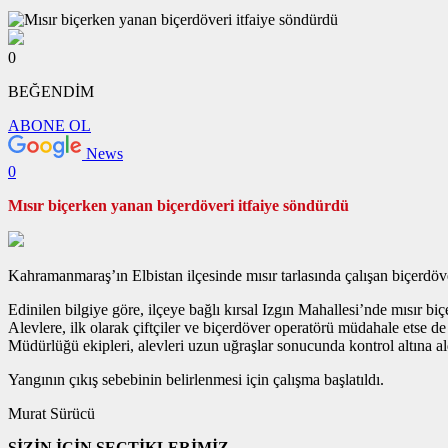
0
BEĞENDİM
ABONE OL
News
0
Mısır biçerken yanan biçerdöveri itfaiye söndürdü
Kahramanmaraş’ın Elbistan ilçesinde mısır tarlasında çalışan biçerdöve
Edinilen bilgiye göre, ilçeye bağlı kırsal Izgın Mahallesi’nde mısır bi
Alevlere, ilk olarak çiftçiler ve biçerdöver operatörü müdahale etse 
Müdürlüğü ekipleri, alevleri uzun uğraşlar sonucunda kontrol altına 
Yangının çıkış sebebinin belirlenmesi için çalışma başlatıldı.
Murat Sürücü
SİZİN İÇİN SEÇTİKLERİMİZ