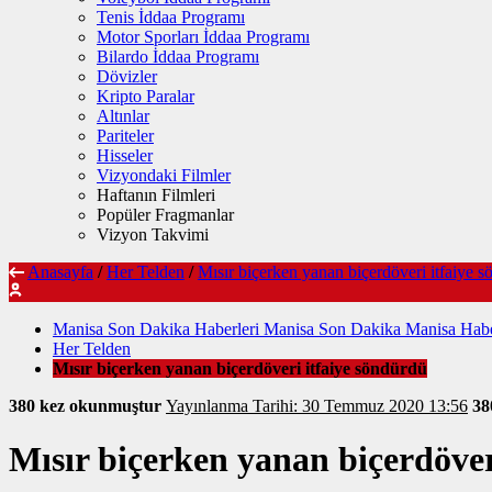
Tenis İddaa Programı
Motor Sporları İddaa Programı
Bilardo İddaa Programı
Dövizler
Kripto Paralar
Altınlar
Pariteler
Hisseler
Vizyondaki Filmler
Haftanın Filmleri
Popüler Fragmanlar
Vizyon Takvimi
Anasayfa
/
Her Telden
/
Mısır biçerken yanan biçerdöveri itfaiye 
Manisa Son Dakika Haberleri Manisa Son Dakika Manisa Habe
Her Telden
Mısır biçerken yanan biçerdöveri itfaiye söndürdü
380 kez okunmuştur
Yayınlanma Tarihi: 30 Temmuz 2020 13:56
3
Mısır biçerken yanan biçerdöver