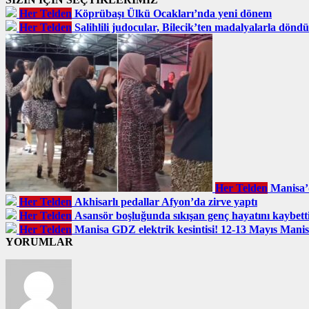
Her Telden
Köprübaşı Ülkü Ocakları’nda yeni dönem
Her Telden
Salihlili judocular, Bilecik’ten madalyalarla döndü
Her Telden
Manisa’
Her Telden
Akhisarlı pedallar Afyon’da zirve yaptı
Her Telden
Asansör boşluğunda sıkışan genç hayatını kaybett
Her Telden
Manisa GDZ elektrik kesintisi! 12-13 Mayıs Manisa
YORUMLAR