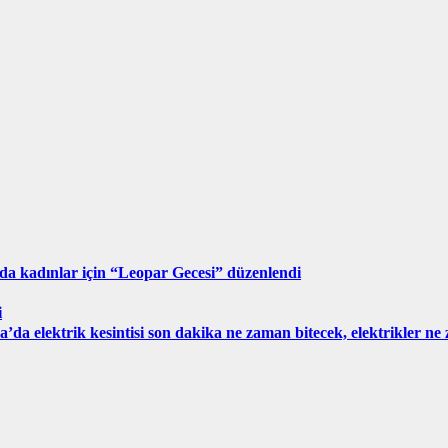
da kadınlar için “Leopar Gecesi” düzenlendi
i
’da elektrik kesintisi son dakika ne zaman bitecek, elektrikler n