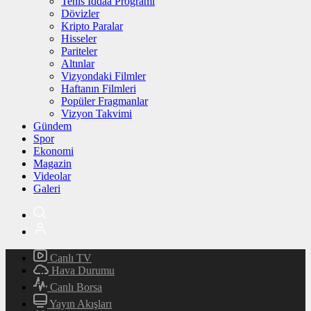
Tenis İddaa Programı
Dövizler
Kripto Paralar
Hisseler
Pariteler
Altınlar
Vizyondaki Filmler
Haftanın Filmleri
Popüler Fragmanlar
Vizyon Takvimi
Gündem
Spor
Ekonomi
Magazin
Videolar
Galeri
Canlı TV
Hava Durumu
Canlı Borsa
Yayın Akışları