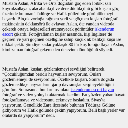
Mustafa Aslan, Afrika ve Orta doğudan göç eden İbibik; sarı
kuyruksallayan, alacabalıkçıl ve dere düdükçünü gibi kuşları göç
üzerinde bulunan Tödürge ve Hafik göllerinde görüntülemeyi
başardı. Birçok zorluğa rağmen yerli ve göçmen kuşları fotoğraf
makinesinin deklanşörü ile avlayan Aslan, öte yandan videoda
çekerek ortaya belgeselleri aratmayacak görüntüler
iskenderun
escort
çıkardı. Fotoğraflanan kuşlar arasında, kışı İngiltere’de
geçiren ve yarı göçmen özelliğine sahip küçük ak balıkçıl kuşu ise
dikkat çekti. Şimdiye kadar yaklaşık 80 tür kuş fotoğraflayan Aslan,
kimi zaman fotoğraf çekemeden de evine döndüğünü söyledi.
Mustafa Aslan, kuşları gözlemlemeyi sevdiğini belirterek,
“Çocukluğumdan beridir hayvanları seviyorum. Onları
gözlemlemeyi de seviyordum. Özellikle kuşları. Sonra doğada
gözlemledikçe hayvanların garip davranışlar sergileyebildiğini
gördüm. Sonrasında bunları insanlara
iskenderun escort bayan
fotoğraf ve video yoluyla aktarmak istedim. Bu yüzden yaban hayatı
fotoğraflamaya ve videosunu çekmeye başladım. Sivas’ta
yaşıyorum. Genellikle Zara ilçesinde bulunan Tödürge Gölüne
gidiyorum ve Hafik gölünde çekim yapıyorum. Belli başlı yerler var
oralarda da yapıyorum” dedi.