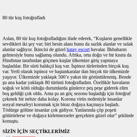
80 tür kuş fotoğrafladı
Aslan, 80 tür kuş fotoğrafladığını ifade ederek, “Kuşların genellikle
sevdikleri iki şey var; biri besin alanı bunu da sazlık alanlar ve sulak
alanlar sağlıyor. İkincisi de güzel
hatay escort
havalar. İlkbaharın
gelmesiyle bunu sağlamış olundu. Afrika, orta doğu ve bir kısmı da
Hindistan tarafından göçmen kuşlar ülkemize giriş yapmaya
başladılar. Bir sürü balıkçıl kuş var. İspinoz türlerinden birçok kuş
var. Yerli olarak ispinoz ve baştankaralar dan birçok tür ülkemizde
yaşıyor. Ülkemizde yaklaşık 500’e yakın tür görüntülenmiş. Bende
şu ana kadar yaklaşık 80 türünü fotoğrafladım. Özellikle havaların
soğuk ve kötü olduğu durumlarda günlerce peş peşe giderek elim
boş geldiği çok oldu. Ama şu an göç sezonu başladığı için fotoğraf
çekmek bir nebze daha kolay. Korona virüs nedeniyle insanlar
sosyal mesafeyi korumak için biraz doğaya kaçmaya başladı.
Tödürge gölüne insanlar çok gidiyor. Yanlarında çöp poşeti
götürürlerse ve doğaya kirletmezseler gerçekten güzel olur” şeklinde
konuştu.
SİZİN İÇİN SEÇTİKLERİMİZ