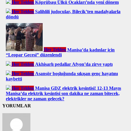
Her Telden
Köprübaşı Ülkü Ocakları’nda yeni dönem
Her Telden
Salihlili judocular, Bilecik’ten madalyalarla
döndü
Her Telden
Manisa’da kadınlar için
“Leopar Gecesi” düzenlendi
Her Telden
Akhisarlı pedallar Afyon’da zirve yaptı
Her Telden
Asansör boşluğunda sıkışan genç hayatını
kaybetti
Her Telden
Manisa GDZ elektrik kesintisi! 12-13 Mayıs
Manisa’da elektrik kesintisi son dakika ne zaman bitecek,
elektrikler ne zaman gelecek?
YORUMLAR