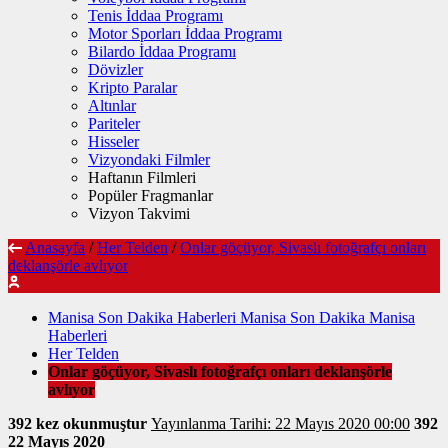
Tenis İddaa Programı
Motor Sporları İddaa Programı
Bilardo İddaa Programı
Dövizler
Kripto Paralar
Altınlar
Pariteler
Hisseler
Vizyondaki Filmler
Haftanın Filmleri
Popüler Fragmanlar
Vizyon Takvimi
Anasayfa
/
Her Telden
/
Onlar göçüyor, Sivaslı fotoğrafçı onları
deklanşörle avlıyor
Manisa Son Dakika Haberleri Manisa Son Dakika Manisa
Haberleri
Her Telden
Onlar göçüyor, Sivaslı fotoğrafçı onları deklanşörle
avlıyor
392 kez okunmuştur
Yayınlanma Tarihi: 22 Mayıs 2020 00:00
392
22 Mayıs 2020