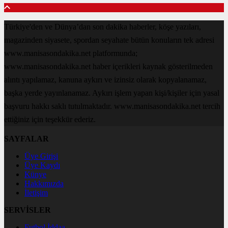
Türkiye'den ve Dünya’dan son dakika haberler, köşe yazıları,
magazinden siyasete, spordan seyahate bütün konuların tek adresi
www.manisasondakika.net platformunda;
www.manisasondakika.net haber içerikleri kaynak gösterilmeden
alıntı yapılamaz, kanuna aykırı ve izinsiz olarak kopyalanamaz,
başka yerde yayınlanamaz. Aykırı işlem yapan kişi/kişiler için yasal
başvuru hakkı saklı tutulmaktadır. www.manisasondakika.net tercih
ettiğiniz için teşekkür ederiz.
SAYFALAR
Üye Girişi
Üye Kaydı
Künye
Hakkımızda
İletişim
SERVİSLER
Futbol İddaa