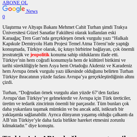
ABONE OL
News
0
Ulaştırma ve Altyapı Bakanı Mehmet Cahit Turhan şimdi Trakya
Üniversitesi Güzel Sanatlar Fakültesi olarak kullanılan eski
Karaağaç Tren Garı’nda gerçekleşen
örnek vurgulu yazı
“Halkalı
Kapıkule Demiryolu Hattı Projesi Temel Atma Töreni’nde yaptığı
konuşmada, Türkiye olarak, üç kıtayı birbirine bağlayan, çok önemli
jeostratejik ve
jeopolitik
konuma sahip olduklarını ifade etti.
Türkiye’nin hem coğrafi konumuyla hem de kültürel birikimi ve
tarihi sürekliliğiyle hem Asya hem Ortadoğu Akdeniz ve Karadeniz
hem Avrupa
örnek vurgulu yazı
ülkesinde olduğunu belirten Turhan
Türkiye ihracatının yüzde fazlası Avrupa’ya gerçekleştirdiğinin altını
çizdi.
Turhan, “Doğrudan
örnek vurgulu alan
yüzde 67’den fazlası
Avrupa’dan Türkiye’ye gelmektedir ve Avrupa için Türk üreticiler,
üretim ve tedarik zincirinin önemli bir parçasıdır. Tüm bunları çok
daha yukarılara taşımak mümkün ve bu ancak adil, istikrarlı bir
yaklaşımla sağlanabilir. Ayrıca dünyanın yaşamış olduğu çalkantı da
AB’nin Türkiye’yle daha fazla birlikte hareket etmesini zorunlu
kılmaktadır.” diye konuştu.