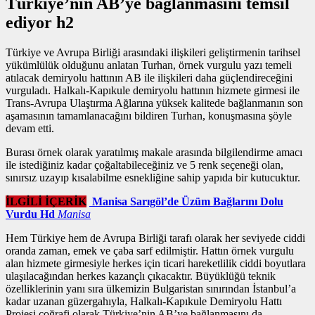
Türkiye’nin AB’ye bağlanmasını temsil
ediyor h2
Türkiye ve Avrupa Birliği arasındaki ilişkileri geliştirmenin tarihsel
yükümlülük olduğunu anlatan Turhan,
örnek vurgulu yazı
temeli
atılacak demiryolu hattının AB ile ilişkileri daha güçlendireceğini
vurguladı. Halkalı-Kapıkule demiryolu hattının hizmete girmesi ile
Trans-Avrupa Ulaştırma Ağlarına yüksek kalitede bağlanmanın son
aşamasının tamamlanacağını bildiren Turhan, konuşmasına şöyle
devam etti.
Burası örnek olarak yaratılmış makale arasında bilgilendirme amacı
ile istediğiniz kadar çoğaltabileceğiniz ve 5 renk seçeneği olan,
sınırsız uzayıp kısalabilme esnekliğine sahip yapıda bir kutucuktur.
İLGİLİ İÇERİK
Manisa Sarıgöl’de Üzüm Bağlarını Dolu
Vurdu Hd
Manisa
Hem Türkiye hem de Avrupa Birliği tarafı olarak her seviyede ciddi
oranda zaman, emek ve çaba sarf edilmiştir. Hattın
örnek vurgulu
alan
hizmete girmesiyle herkes için ticari hareketlilik ciddi boyutlara
ulaşılacağından herkes kazançlı çıkacaktır. Büyüklüğü teknik
özelliklerinin yanı sıra ülkemizin Bulgaristan sınırından İstanbul’a
kadar uzanan güzergahıyla, Halkalı-Kapıkule Demiryolu Hattı
Projesi coğrafi olarak Türkiye’nin AB’ye bağlanmasını da