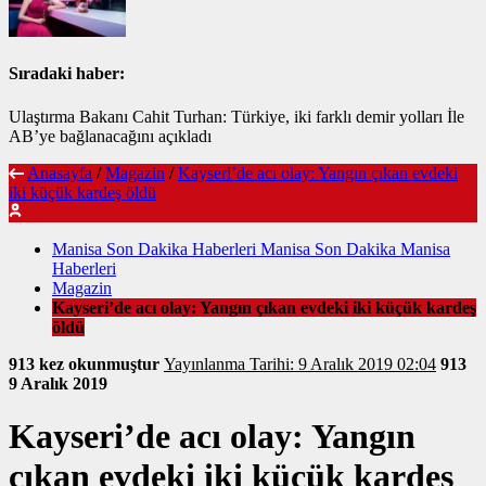
Sıradaki haber:
Ulaştırma Bakanı Cahit Turhan: Türkiye, iki farklı demir yolları İle
AB’ye bağlanacağını açıkladı
Anasayfa
/
Magazin
/
Kayseri’de acı olay: Yangın çıkan evdeki
iki küçük kardeş öldü
Manisa Son Dakika Haberleri Manisa Son Dakika Manisa
Haberleri
Magazin
Kayseri’de acı olay: Yangın çıkan evdeki iki küçük kardeş
öldü
913 kez okunmuştur
Yayınlanma Tarihi: 9 Aralık 2019 02:04
913
9 Aralık 2019
Kayseri’de acı olay: Yangın
çıkan evdeki iki küçük kardeş