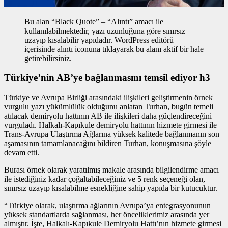
Bu alan “Black Quote” – “Alıntı” amacı ile
kullanılabilmektedir, yazı uzunluğuna göre sınırsız
uzayıp kısalabilir yapıdadır. WordPress editörü
içerisinde alıntı iconuna tıklayarak bu alanı aktif bir hale
getirebilirsiniz.
Türkiye’nin AB’ye bağlanmasını temsil ediyor h3
Türkiye ve Avrupa Birliği arasındaki ilişkileri geliştirmenin
örnek
vurgulu yazı
yükümlülük olduğunu anlatan Turhan, bugün temeli
atılacak demiryolu hattının AB ile ilişkileri daha güçlendireceğini
vurguladı. Halkalı-Kapıkule demiryolu hattının hizmete girmesi ile
Trans-Avrupa Ulaştırma Ağlarına yüksek kalitede bağlanmanın son
aşamasının tamamlanacağını bildiren Turhan, konuşmasına şöyle
devam etti.
Burası örnek olarak yaratılmış makale arasında bilgilendirme amacı
ile istediğiniz kadar çoğaltabileceğiniz ve 5 renk seçeneği olan,
sınırsız uzayıp kısalabilme esnekliğine sahip yapıda bir kutucuktur.
“Türkiye olarak, ulaştırma ağlarının Avrupa’ya entegrasyonunun
yüksek standartlarda sağlanması, her önceliklerimiz arasında yer
almıştır. İşte, Halkalı-Kapıkule Demiryolu Hattı’nın hizmete girmesi