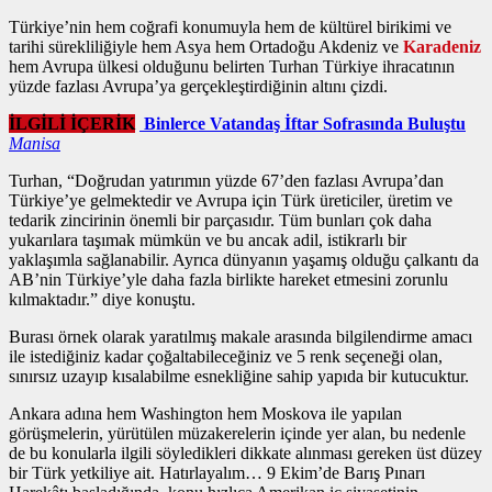
Türkiye’nin hem coğrafi konumuyla hem de kültürel birikimi ve
tarihi sürekliliğiyle hem Asya hem Ortadoğu Akdeniz ve
Karadeniz
hem Avrupa ülkesi olduğunu belirten Turhan Türkiye ihracatının
yüzde fazlası Avrupa’ya gerçekleştirdiğinin altını çizdi.
İLGİLİ İÇERİK
Binlerce Vatandaş İftar Sofrasında Buluştu
Manisa
Turhan, “Doğrudan yatırımın yüzde 67’den fazlası Avrupa’dan
Türkiye’ye gelmektedir ve Avrupa için Türk üreticiler, üretim ve
tedarik zincirinin önemli bir parçasıdır. Tüm bunları çok daha
yukarılara taşımak mümkün ve bu ancak adil, istikrarlı bir
yaklaşımla sağlanabilir. Ayrıca dünyanın yaşamış olduğu çalkantı da
AB’nin Türkiye’yle daha fazla birlikte hareket etmesini zorunlu
kılmaktadır.” diye konuştu.
Burası örnek olarak yaratılmış makale arasında bilgilendirme amacı
ile istediğiniz kadar çoğaltabileceğiniz ve 5 renk seçeneği olan,
sınırsız uzayıp kısalabilme esnekliğine sahip yapıda bir kutucuktur.
Ankara adına hem Washington hem Moskova ile yapılan
görüşmelerin, yürütülen müzakerelerin içinde yer alan, bu nedenle
de bu konularla ilgili söyledikleri dikkate alınması gereken üst düzey
bir Türk yetkiliye ait. Hatırlayalım… 9 Ekim’de Barış Pınarı