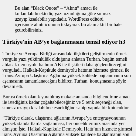
Bu alan “Black Quote” – “Alıntı” amacı ile
kullanılabilmektedir, yazı uzunluğuna göre sınırsız
uzayıp kısalabilir yapıdadır. WordPress editörü
içerisinde alıntı iconuna tıklayarak bu alanı aktif bir hale
getirebilirsiniz.
Türkiye’nin AB’ye bağlanmasını temsil ediyor h3
Türkiye ve Avrupa Birliği arasındaki ilişkileri geliştirmenin
örnek
vurgulu yazı
yükümlülük olduğunu anlatan Turhan, bugün temeli
atılacak demiryolu hattının AB ile ilişkileri daha güçlendireceğini
vurguladı. Halkalı-Kapıkule demiryolu hattının hizmete girmesi ile
Trans-Avrupa Ulaştırma Ağlarına yüksek kalitede bağlanmanın son
aşamasının tamamlanacağını bildiren Turhan, konuşmasına şöyle
devam etti.
Burası örnek olarak yaratılmış makale arasında bilgilendirme amacı
ile istediğiniz kadar çoğaltabileceğiniz ve 5 renk seçeneği olan,
sınırsız uzayıp kısalabilme esnekliğine sahip yapıda bir kutucuktur.
“Türkiye olarak, ulaştırma ağlarının Avrupa’ya entegrasyonunun
yüksek standartlarda sağlanması, her önceliklerimiz arasında yer
almıştır. İşte, Halkalı-Kapıkule Demiryolu Hattı’nın hizmete girmesi
irans-Avrupa Ulaştırma Ağlarına yüksek kalitede bağlanmanın son