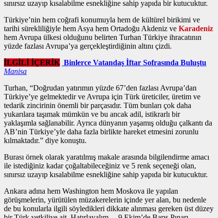
sınırsız uzayıp kısalabilme esnekliğine sahip yapıda bir kutucuktur.
Türkiye’nin hem coğrafi konumuyla hem de kültürel birikimi ve
tarihi sürekliliğiyle hem Asya hem Ortadoğu Akdeniz ve
Karadeniz
hem Avrupa ülkesi olduğunu belirten Turhan Türkiye ihracatının
yüzde fazlası Avrupa’ya gerçekleştirdiğinin altını çizdi.
İLGİLİ İÇERİK
Binlerce Vatandaş İftar Sofrasında Buluştu
Manisa
Turhan, “Doğrudan yatırımın yüzde 67’den fazlası Avrupa’dan
Türkiye’ye gelmektedir ve Avrupa için Türk üreticiler, üretim ve
tedarik zincirinin önemli bir parçasıdır. Tüm bunları çok daha
yukarılara taşımak mümkün ve bu ancak adil, istikrarlı bir
yaklaşımla sağlanabilir. Ayrıca dünyanın yaşamış olduğu çalkantı da
AB’nin Türkiye’yle daha fazla birlikte hareket etmesini zorunlu
kılmaktadır.” diye konuştu.
Burası örnek olarak yaratılmış makale arasında bilgilendirme amacı
ile istediğiniz kadar çoğaltabileceğiniz ve 5 renk seçeneği olan,
sınırsız uzayıp kısalabilme esnekliğine sahip yapıda bir kutucuktur.
Ankara adına hem Washington hem Moskova ile yapılan
görüşmelerin, yürütülen müzakerelerin içinde yer alan, bu nedenle
de bu konularla ilgili söyledikleri dikkate alınması gereken üst düzey
bir Türk yetkiliye ait. Hatırlayalım… 9 Ekim’de Barış Pınarı