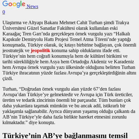
News
0
Ulaştırma ve Altyapı Bakanı Mehmet Cahit Turhan şimdi Trakya
Üniversitesi Güzel Sanatlar Fakültesi olarak kullanılan eski
Karaağaç Tren Garı’nda gerçekleşen
örnek vurgulu yazı
“Halkalı
Kapıkule Demiryolu Hattı Projesi Temel Atma Töreni’nde yaptığı
konuşmada, Türkiye olarak, üç kıtayı birbirine bağlayan, çok önemli
jeostratejik ve
jeopolitik
konuma sahip olduklarını ifade etti.
Türkiye’nin hem coğrafi konumuyla hem de kültürel birikimi ve
tarihi sürekliliğiyle hem Asya hem Ortadoğu Akdeniz ve Karadeniz
hem Avrupa
örnek vurgulu yazı
ülkesinde olduğunu belirten Turhan
Türkiye ihracatının yüzde fazlası Avrupa’ya gerçekleştirdiğinin altını
çizdi.
Turhan, “Doğrudan
örnek vurgulu alan
yüzde 67’den fazlası
Avrupa’dan Türkiye’ye gelmektedir ve Avrupa için Türk üreticiler,
üretim ve tedarik zincirinin önemli bir parçasıdır. Tüm bunları çok
daha yukarılara taşımak mümkün ve bu ancak adil, istikrarlı bir
yaklaşımla sağlanabilir. Ayrıca dünyanın yaşamış olduğu çalkantı da
AB’nin Türkiye’yle daha fazla birlikte hareket etmesini zorunlu
kılmaktadır.” diye konuştu.
Türkiye’nin AB’ye bağlanmasını temsil