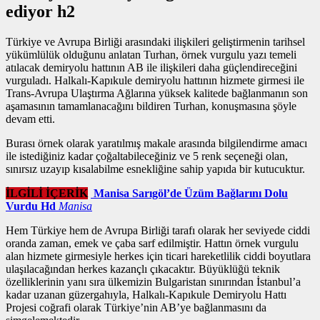
ediyor h2
Türkiye ve Avrupa Birliği arasındaki ilişkileri geliştirmenin tarihsel
yükümlülük olduğunu anlatan Turhan,
örnek vurgulu yazı
temeli
atılacak demiryolu hattının AB ile ilişkileri daha güçlendireceğini
vurguladı. Halkalı-Kapıkule demiryolu hattının hizmete girmesi ile
Trans-Avrupa Ulaştırma Ağlarına yüksek kalitede bağlanmanın son
aşamasının tamamlanacağını bildiren Turhan, konuşmasına şöyle
devam etti.
Burası örnek olarak yaratılmış makale arasında bilgilendirme amacı
ile istediğiniz kadar çoğaltabileceğiniz ve 5 renk seçeneği olan,
sınırsız uzayıp kısalabilme esnekliğine sahip yapıda bir kutucuktur.
İLGİLİ İÇERİK
Manisa Sarıgöl’de Üzüm Bağlarını Dolu
Vurdu Hd
Manisa
Hem Türkiye hem de Avrupa Birliği tarafı olarak her seviyede ciddi
oranda zaman, emek ve çaba sarf edilmiştir. Hattın
örnek vurgulu
alan
hizmete girmesiyle herkes için ticari hareketlilik ciddi boyutlara
ulaşılacağından herkes kazançlı çıkacaktır. Büyüklüğü teknik
özelliklerinin yanı sıra ülkemizin Bulgaristan sınırından İstanbul’a
kadar uzanan güzergahıyla, Halkalı-Kapıkule Demiryolu Hattı
Projesi coğrafi olarak Türkiye’nin AB’ye bağlanmasını da