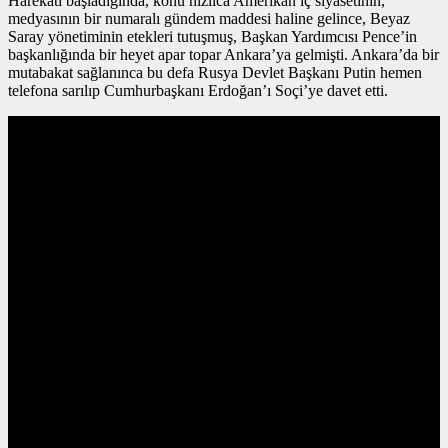
Harekâtı başladığında, konu hızlıca Amerikan iç siyasetinin,
medyasının bir numaralı gündem maddesi haline gelince, Beyaz
Saray yönetiminin etekleri tutuşmuş, Başkan Yardımcısı Pence’in
başkanlığında bir heyet apar topar Ankara’ya gelmişti. Ankara’da bir
mutabakat sağlanınca bu defa Rusya Devlet Başkanı Putin hemen
telefona sarılıp Cumhurbaşkanı Erdoğan’ı Soçi’ye davet etti.