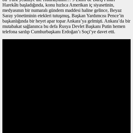
Harekâtı başladığında, konu hızlıca Amerikan iç siyasetinin,
medyasının bir numaralı gündem maddesi haline gelince, Beyaz
Saray yönetiminin etekleri tutuşmuş, Başkan Yardımcısı Pence’in
başkanlığında bir heyet apar topar Ankara’ya gelmişti. Ankara’da bir
mutabakat sağlanınca bu defa Rusya Devlet Başkanı Putin hemen
telefona sarılıp Cumhurbaşkanı Erdoğan’ı Soçi’ye davet etti.