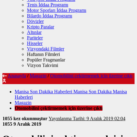
Tenis İddaa Programı
Motor Sporları İddaa Programı
Bilardo İddaa Programı
Dövizler
Kripto Paralar
Altınlar
Pariteler
Hisseler
Vizyondaki Filmler
Haftanın Filmleri
Popüler Fragmanlar
Vizyon Takvimi
Anasayfa
/
Magazin
/
Otomobilini çektirmemek için üzerine çıktı
Manisa Son Dakika Haberleri Manisa Son Dakika Manisa
Haberleri
Magazin
Otomobilini çektirmemek için üzerine çıktı
1055 kez okunmuştur
Yayınlanma Tarihi: 9 Aralık 2019 02:04
1055
9 Aralık 2019