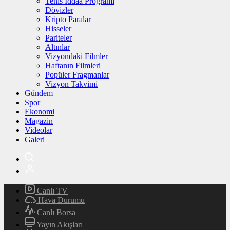
Tenis İddaa Programı
Dövizler
Kripto Paralar
Hisseler
Pariteler
Altınlar
Vizyondaki Filmler
Haftanın Filmleri
Popüler Fragmanlar
Vizyon Takvimi
Gündem
Spor
Ekonomi
Magazin
Videolar
Galeri
Canlı TV
Hava Durumu
Canlı Borsa
Yayın Akışları