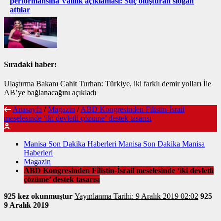
performansına Valilik açıklaması: Suç oluşturan slogan
attılar
Sıradaki haber:
Ulaştırma Bakanı Cahit Turhan: Türkiye, iki farklı demir yolları İle
AB’ye bağlanacağını açıkladı
Anasayfa
/
Magazin
/
ABD Kongresinden Filistin-İsrail
meselesinde ‘iki devletli çözüme’ destek tasarısı
Manisa Son Dakika Haberleri Manisa Son Dakika Manisa
Haberleri
Magazin
ABD Kongresinden Filistin-İsrail meselesinde ‘iki devletli
çözüme’ destek tasarısı
925 kez okunmuştur
Yayınlanma Tarihi: 9 Aralık 2019 02:02
925
9 Aralık 2019