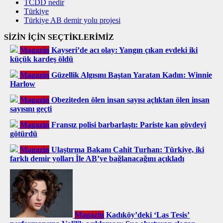
TCDD nedir
Türkiye
Türkiye AB demir yolu projesi
SİZİN İÇİN SEÇTİKLERİMİZ
Magazin
Kayseri’de acı olay: Yangın çıkan evdeki iki
küçük kardeş öldü
Magazin
Güzellik Algısını Baştan Yaratan Kadın: Winnie
Harlow
Magazin
Obeziteden ölen insan sayısı açlıktan ölen insan
sayısını geçti
Magazin
Fransız polisi barbarlaştı: Pariste kan gövdeyi
götürdü
Magazin
Ulaştırma Bakanı Cahit Turhan: Türkiye, iki
farklı demir yolları İle AB’ye bağlanacağını açıkladı
Magazin
Kadıköy’deki ‘Las Tesis’