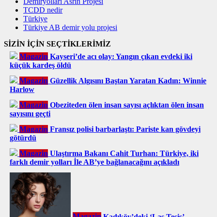
Demiryolları Asrın Projesi
TCDD nedir
Türkiye
Türkiye AB demir yolu projesi
SİZİN İÇİN SEÇTİKLERİMİZ
Magazin
Kayseri’de acı olay: Yangın çıkan evdeki iki
küçük kardeş öldü
Magazin
Güzellik Algısını Baştan Yaratan Kadın: Winnie
Harlow
Magazin
Obeziteden ölen insan sayısı açlıktan ölen insan
sayısını geçti
Magazin
Fransız polisi barbarlaştı: Pariste kan gövdeyi
götürdü
Magazin
Ulaştırma Bakanı Cahit Turhan: Türkiye, iki
farklı demir yolları İle AB’ye bağlanacağını açıkladı
Magazin
Kadıköy’deki ‘Las Tesis’