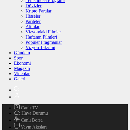
Tenis İddaa Programı
Dövizler
Kripto Paralar
Hisseler
Pariteler
Altınlar
Vizyondaki Filmler
Haftanın Filmleri
Popüler Fragmanlar
Vizyon Takvimi
Gündem
Spor
Ekonomi
Magazin
Videolar
Galeri
Canlı TV
Hava Durumu
Canlı Borsa
Yayın Akışları