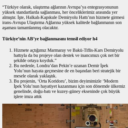
“Türkiye olarak, ulaştırma ağlarının Avrupa’ya entegrasyonunun
yüksek standartlarda sağlanması, her önceliklerimiz arasında yer
almıştır. İşte, Halkalı-Kapıkule Demiryolu Hattı’nın hizmete girmesi
irans-Avrupa Ulaştırma Ağlarına yüksek kalitede bağlanmanın son
aşaması tamamlanmış olacaktır.
Türkiye’nin AB’ye bağlanmasını temsil ediyor h4
Hizmete açtığımız Marmaray ve Bakü-Tiflis-Kars Demiryolu
hattıyla da bu projeye olan destek ve inancımızı çok net bir
şekilde ortaya koyduk.”
Bu nedenle, Londra’dan Pekin’e uzanan Demir İpek
Yolu’nun hayata geçmesine de en başından beri stratejik bir
mesele olarak yaklaştık.
Bu projenin, ‘Orta Koridoru’, bizim deyimimizle ‘Modern
İpek Yolu’nun hayatiyet kazanması için son dönemde ülkemiz
genelinde, doğu-batı ve kuzey-güney ekseninde çok büyük
işlere imza attık