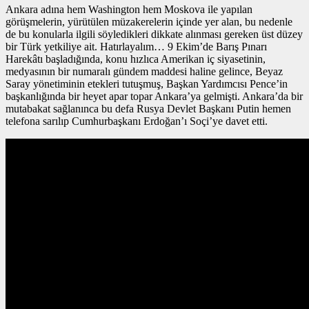
Ankara adına hem Washington hem Moskova ile yapılan
görüşmelerin, yürütülen müzakerelerin içinde yer alan, bu nedenle
de bu konularla ilgili söyledikleri dikkate alınması gereken üst düzey
bir Türk yetkiliye ait. Hatırlayalım… 9 Ekim’de Barış Pınarı
Harekâtı başladığında, konu hızlıca Amerikan iç siyasetinin,
medyasının bir numaralı gündem maddesi haline gelince, Beyaz
Saray yönetiminin etekleri tutuşmuş, Başkan Yardımcısı Pence’in
başkanlığında bir heyet apar topar Ankara’ya gelmişti. Ankara’da bir
mutabakat sağlanınca bu defa Rusya Devlet Başkanı Putin hemen
telefona sarılıp Cumhurbaşkanı Erdoğan’ı Soçi’ye davet etti.