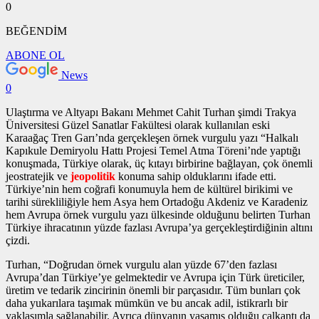
0
BEĞENDİM
ABONE OL
News
0
Ulaştırma ve Altyapı Bakanı Mehmet Cahit Turhan şimdi Trakya
Üniversitesi Güzel Sanatlar Fakültesi olarak kullanılan eski
Karaağaç Tren Garı’nda gerçekleşen
örnek vurgulu yazı
“Halkalı
Kapıkule Demiryolu Hattı Projesi Temel Atma Töreni’nde yaptığı
konuşmada, Türkiye olarak, üç kıtayı birbirine bağlayan, çok önemli
jeostratejik ve
jeopolitik
konuma sahip olduklarını ifade etti.
Türkiye’nin hem coğrafi konumuyla hem de kültürel birikimi ve
tarihi sürekliliğiyle hem Asya hem Ortadoğu Akdeniz ve Karadeniz
hem Avrupa
örnek vurgulu yazı
ülkesinde olduğunu belirten Turhan
Türkiye ihracatının yüzde fazlası Avrupa’ya gerçekleştirdiğinin altını
çizdi.
Turhan, “Doğrudan
örnek vurgulu alan
yüzde 67’den fazlası
Avrupa’dan Türkiye’ye gelmektedir ve Avrupa için Türk üreticiler,
üretim ve tedarik zincirinin önemli bir parçasıdır. Tüm bunları çok
daha yukarılara taşımak mümkün ve bu ancak adil, istikrarlı bir
yaklaşımla sağlanabilir. Ayrıca dünyanın yaşamış olduğu çalkantı da