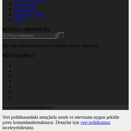
Yazarlar Site
Tenis İddaa
Basketbol Canlı
AMP
BÜLTEN ABONELİĞİ
+
Bu web sitesinden haber ve ebülten almak istiyorum
BİZİ TAKİP ET
www.manisasondakika.net
Veri politikasındaki amaçlarla sınırlı ve mevzuata uygun şekilde
çerez konumlandırmaktayız. Detaylar için
veri politikamızı
inceleyebilirsiniz.