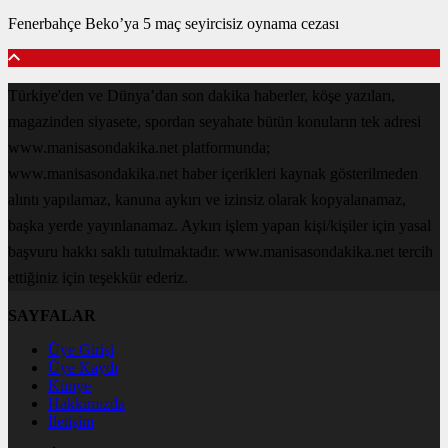
Fenerbahçe Beko’ya 5 maç seyircisiz oynama cezası
Türkiye'den ve Dünya’dan son dakika haberler, köşe yazıları,
magazinden siyasete, spordan seyahate bütün konuların tek adresi
www.manisasondakika.net platformunda;
www.manisasondakika.net haber içerikleri kaynak gösterilmeden
alıntı yapılamaz, kanuna aykırı ve izinsiz olarak kopyalanamaz,
başka yerde yayınlanamaz. Aykırı işlem yapan kişi/kişiler için yasal
başvuru hakkı saklı tutulmaktadır. www.manisasondakika.net tercih
ettiğiniz için teşekkür ederiz.
SAYFALAR
Üye Girişi
Üye Kaydı
Künye
Hakkımızda
İletişim