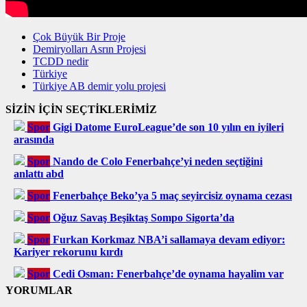
Çok Büyük Bir Proje
Demiryolları Asrın Projesi
TCDD nedir
Türkiye
Türkiye AB demir yolu projesi
SİZİN İÇİN SEÇTİKLERİMİZ
Spor
Gigi Datome EuroLeague’de son 10 yılın en iyileri
arasında
Spor
Nando de Colo Fenerbahçe’yi neden seçtiğini
anlattı abd
Spor
Fenerbahçe Beko’ya 5 maç seyircisiz oynama cezası
Spor
Oğuz Savaş Beşiktaş Sompo Sigorta’da
Spor
Furkan Korkmaz NBA’i sallamaya devam ediyor:
Kariyer rekorunu kırdı
Spor
Cedi Osman: Fenerbahçe’de oynama hayalim var
YORUMLAR