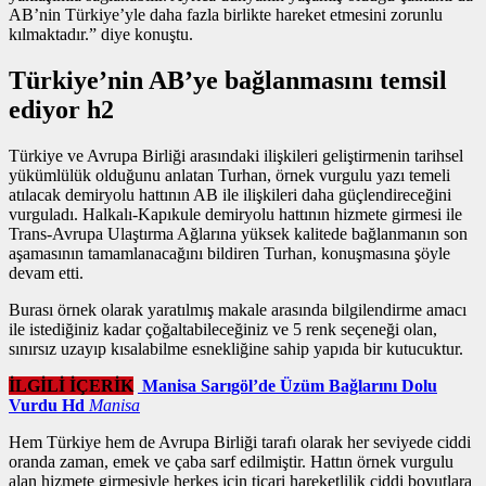
AB’nin Türkiye’yle daha fazla birlikte hareket etmesini zorunlu
kılmaktadır.” diye konuştu.
Türkiye’nin AB’ye bağlanmasını temsil
ediyor h2
Türkiye ve Avrupa Birliği arasındaki ilişkileri geliştirmenin tarihsel
yükümlülük olduğunu anlatan Turhan,
örnek vurgulu yazı
temeli
atılacak demiryolu hattının AB ile ilişkileri daha güçlendireceğini
vurguladı. Halkalı-Kapıkule demiryolu hattının hizmete girmesi ile
Trans-Avrupa Ulaştırma Ağlarına yüksek kalitede bağlanmanın son
aşamasının tamamlanacağını bildiren Turhan, konuşmasına şöyle
devam etti.
Burası örnek olarak yaratılmış makale arasında bilgilendirme amacı
ile istediğiniz kadar çoğaltabileceğiniz ve 5 renk seçeneği olan,
sınırsız uzayıp kısalabilme esnekliğine sahip yapıda bir kutucuktur.
İLGİLİ İÇERİK
Manisa Sarıgöl’de Üzüm Bağlarını Dolu
Vurdu Hd
Manisa
Hem Türkiye hem de Avrupa Birliği tarafı olarak her seviyede ciddi
oranda zaman, emek ve çaba sarf edilmiştir. Hattın
örnek vurgulu
alan
hizmete girmesiyle herkes için ticari hareketlilik ciddi boyutlara