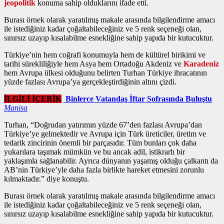
jeopolitik
konuma sahip olduklarını ifade etti.
Burası örnek olarak yaratılmış makale arasında bilgilendirme amacı
ile istediğiniz kadar çoğaltabileceğiniz ve 5 renk seçeneği olan,
sınırsız uzayıp kısalabilme esnekliğine sahip yapıda bir kutucuktur.
Türkiye’nin hem coğrafi konumuyla hem de kültürel birikimi ve
tarihi sürekliliğiyle hem Asya hem Ortadoğu Akdeniz ve
Karadeniz
hem Avrupa ülkesi olduğunu belirten Turhan Türkiye ihracatının
yüzde fazlası Avrupa’ya gerçekleştirdiğinin altını çizdi.
İLGİLİ İÇERİK
Binlerce Vatandaş İftar Sofrasında Buluştu
Manisa
Turhan, “Doğrudan yatırımın yüzde 67’den fazlası Avrupa’dan
Türkiye’ye gelmektedir ve Avrupa için Türk üreticiler, üretim ve
tedarik zincirinin önemli bir parçasıdır. Tüm bunları çok daha
yukarılara taşımak mümkün ve bu ancak adil, istikrarlı bir
yaklaşımla sağlanabilir. Ayrıca dünyanın yaşamış olduğu çalkantı da
AB’nin Türkiye’yle daha fazla birlikte hareket etmesini zorunlu
kılmaktadır.” diye konuştu.
Burası örnek olarak yaratılmış makale arasında bilgilendirme amacı
ile istediğiniz kadar çoğaltabileceğiniz ve 5 renk seçeneği olan,
sınırsız uzayıp kısalabilme esnekliğine sahip yapıda bir kutucuktur.