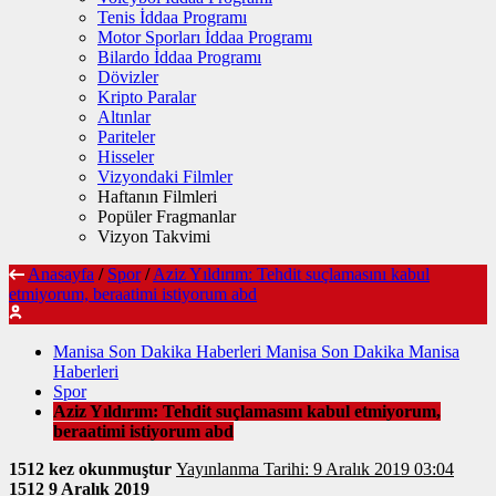
Tenis İddaa Programı
Motor Sporları İddaa Programı
Bilardo İddaa Programı
Dövizler
Kripto Paralar
Altınlar
Pariteler
Hisseler
Vizyondaki Filmler
Haftanın Filmleri
Popüler Fragmanlar
Vizyon Takvimi
Anasayfa
/
Spor
/
Aziz Yıldırım: Tehdit suçlamasını kabul
etmiyorum, beraatimi istiyorum abd
Manisa Son Dakika Haberleri Manisa Son Dakika Manisa
Haberleri
Spor
Aziz Yıldırım: Tehdit suçlamasını kabul etmiyorum,
beraatimi istiyorum abd
1512 kez okunmuştur
Yayınlanma Tarihi: 9 Aralık 2019 03:04
1512
9 Aralık 2019