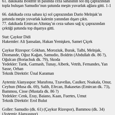
61. dakikada Boldrin’in pasında ceza sahasının sol dış çaprazından
topla buluşan Samudio’nun şutunda meşin yuvarlak ağlara gitti. 1-1
66. dakikada ceza sahası içi sol çaprazından Dario Melnjak’ın
şutunda meşin yuvarlak kalenin yanından dışarı çıktı.
77. dakikada Emircan Altıntaş’ın ceza sahası sağ iç çaprazından
çektiği şutunda top dışarıya gitti.
Stat: Çaykur Didi
Hakemler: Ali Şansalan, Hakan Yemişken, Samet Çiçek
Çaykur Rizespor: Gökhan, Moroziuk, Burak, Talbi, Melnjak,
Diomande, Oğuz Kağan, Samudio, Boldrin (Abdullah dk. 86 ?),
Oğulcan (Boriachuk dk. 79), Skoda
Yedekler: Tarık, Garmash, Tunay, Alberk, Vetrih, Fernandes, Yan
Sasse, Orhan
Teknik Direktör: Ünal Karaman
Aytemiz Alanyaspor: Marafona, Tzavellas, Caulker, Nsakala, Onur,
Ceyhun (Musa dk. 69), Salih, Efecan, Bakasetas (Emircan dk. 73),
Bammou, Cisse (Mustafa dk. 86 ?)
Yedekler: Cenk, Eray, Baiano, Kaan, Fuertes, Umut
Teknik Direktör: Erol Bulut
Goller: Samudio (dk. 61) (Çaykur Rizespor), Bammou (dk. 34)
(Aytemiz Alanyaspor)