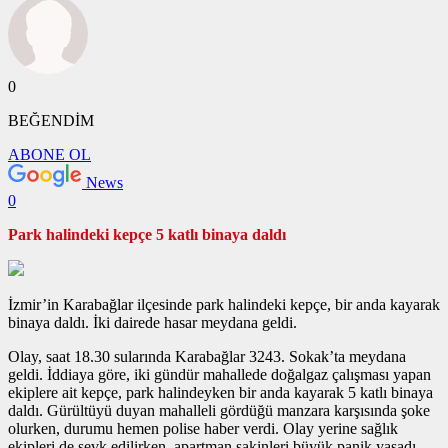
0
BEĞENDİM
ABONE OL
News
0
Park halindeki kepçe 5 katlı binaya daldı
İzmir’in Karabağlar ilçesinde park halindeki kepçe, bir anda kayarak
binaya daldı. İki dairede hasar meydana geldi.
Olay, saat 18.30 sularında Karabağlar 3243. Sokak’ta meydana
geldi. İddiaya göre, iki gündür mahallede doğalgaz çalışması yapan
ekiplere ait kepçe, park halindeyken bir anda kayarak 5 katlı binaya
daldı. Gürültüyü duyan mahalleli gördüğü manzara karşısında şoke
olurken, durumu hemen polise haber verdi. Olay yerine sağlık
ekipleri de sevk edilirken, apartman sakinleri büyük panik yaşadı.