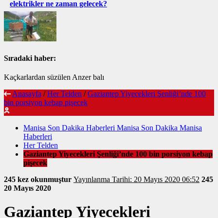
elektrikler ne zaman gelecek?
Sıradaki haber:
Kaçkarlardan süzülen Anzer balı
Anasayfa
/
Her Telden
/
Gaziantep Yiyecekleri Şenliği’nde 100
bin porsiyon kebap pişecek
Manisa Son Dakika Haberleri Manisa Son Dakika Manisa
Haberleri
Her Telden
Gaziantep Yiyecekleri Şenliği’nde 100 bin porsiyon kebap
pişecek
245 kez okunmuştur
Yayınlanma Tarihi: 20 Mayıs 2020 06:52
245
20 Mayıs 2020
Gaziantep Yiyecekleri