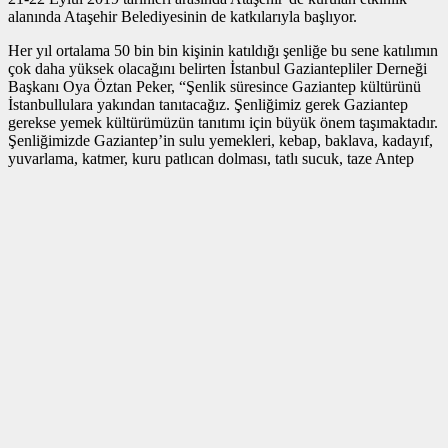
alanında Ataşehir Belediyesinin de katkılarıyla başlıyor.
Her yıl ortalama 50 bin bin kişinin katıldığı şenliğe bu sene katılımın
çok daha yüksek olacağını belirten İstanbul Gaziantepliler Derneği
Başkanı Oya Öztan Peker, “Şenlik süresince Gaziantep kültürünü
İstanbullulara yakından tanıtacağız. Şenliğimiz gerek Gaziantep
gerekse yemek kültürümüzün tanıtımı için büyük önem taşımaktadır.
Şenliğimizde Gaziantep’in sulu yemekleri, kebap, baklava, kadayıf,
yuvarlama, katmer, kuru patlıcan dolması, tatlı sucuk, taze Antep
fıstığı gibi çeşitli yemeklerimizi tanıtma ve tattırma yanında 100 bin
porsiyon kebap ve tatlı pişirmeyi hedefliyoruz” dedi.
Her yıl geleneksel olarak İstanbul’da gerçekleştirilen ve büyük ilgi
gören Gaziantep Yiyecekleri Şenliğin bu yıl 19’uncu kez
düzenlendiğini ifade eden İstanbul Peker, şenliğin marka şehir olan
Gaziantep kültürünün tanıtımı için önemli olduğunu ifade ederek
“Bu yıl İstanbul gündemine damgasını vuracak olan etkinliklerimiz
için çalışmalarımızı sürdürüyoruz. Gerek devlet protokolünden
gerekse Gaziantep’ten büyük bir katılımla gerçekleştirilecek olan
şenliğimizde Gaziantep mutfağıyla ilgili bütün unsurları tanıtmaya
çalışacağız. İstanbul’da yaşayan Gazianteplilerin ve Gaziantep
mutfağına ilgi duyan herkesin büyük ilgisini çeken şenliğimizde
esnaflarımızın yemek, kuruluk, salça gibi ürünleri sergileyip
katılımcılara sundukları aynı zamanda Gaziantep mutfak kültürüyle
ilgili bir çok yemeğin yapılışının sergilendiği muhteşem bir