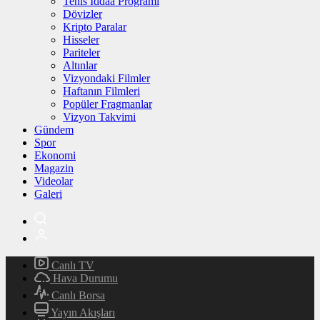
Tenis İddaa Programı
Dövizler
Kripto Paralar
Hisseler
Pariteler
Altınlar
Vizyondaki Filmler
Haftanın Filmleri
Popüler Fragmanlar
Vizyon Takvimi
Gündem
Spor
Ekonomi
Magazin
Videolar
Galeri
Canlı TV
Hava Durumu
Canlı Borsa
Yayın Akışları