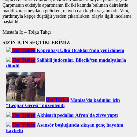
Çarpmanın etkisiyle apartmanın ilk iki katında bulunan dairelerde
maddi zarar meydana gelirken, olayda can kaybı yaşanmadı. Vinç
yardımıyla kepçe düştüğü yerden çıkarılırken, olayla ilgili inceleme
başlatıldı.
Mustafa İç – Tolga Tahçı
SİZİN İÇİN SEÇTİKLERİMİZ
Her Telden
Köprübaşı Ülkü Ocakları’nda yeni dönem
Her Telden
Salihlili judocular, Bilecik’ten madalyalarla
döndü
Her Telden
Manisa’da kadınlar için
“Leopar Gecesi” düzenlendi
Her Telden
Akhisarlı pedallar Afyon’da zirve yaptı
Her Telden
Asansör boşluğunda sıkışan genç hayatını
kaybetti