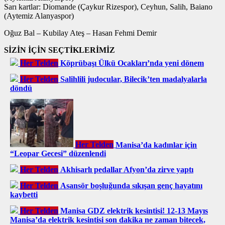
Sarı kartlar: Diomande (Çaykur Rizespor), Ceyhun, Salih, Baiano
(Aytemiz Alanyaspor)
Oğuz Bal – Kubilay Ateş – Hasan Fehmi Demir
SİZİN İÇİN SEÇTİKLERİMİZ
Her Telden
Köprübaşı Ülkü Ocakları’nda yeni dönem
Her Telden
Salihlili judocular, Bilecik’ten madalyalarla
döndü
Her Telden
Manisa’da kadınlar için
“Leopar Gecesi” düzenlendi
Her Telden
Akhisarlı pedallar Afyon’da zirve yaptı
Her Telden
Asansör boşluğunda sıkışan genç hayatını
kaybetti
Her Telden
Manisa GDZ elektrik kesintisi! 12-13 Mayıs
Manisa’da elektrik kesintisi son dakika ne zaman bitecek,