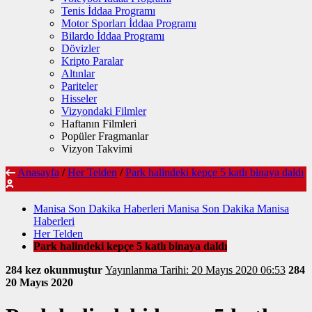
Tenis İddaa Programı
Motor Sporları İddaa Programı
Bilardo İddaa Programı
Dövizler
Kripto Paralar
Altınlar
Pariteler
Hisseler
Vizyondaki Filmler
Haftanın Filmleri
Popüler Fragmanlar
Vizyon Takvimi
Anasayfa
/
Her Telden
/
Park halindeki kepçe 5 katlı binaya daldı
Manisa Son Dakika Haberleri Manisa Son Dakika Manisa
Haberleri
Her Telden
Park halindeki kepçe 5 katlı binaya daldı
284 kez okunmuştur
Yayınlanma Tarihi: 20 Mayıs 2020 06:53
284
20 Mayıs 2020