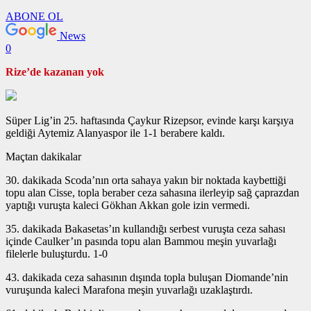
ABONE OL
News
0
Rize’de kazanan yok
Süper Lig’in 25. haftasında Çaykur Rizepsor, evinde karşı karşıya
geldiği Aytemiz Alanyaspor ile 1-1 berabere kaldı.
Maçtan dakikalar
30. dakikada Scoda’nın orta sahaya yakın bir noktada kaybettiği
topu alan Cisse, topla beraber ceza sahasına ilerleyip sağ çaprazdan
yaptığı vuruşta kaleci Gökhan Akkan gole izin vermedi.
35. dakikada Bakasetas’ın kullandığı serbest vuruşta ceza sahası
içinde Caulker’ın pasında topu alan Bammou meşin yuvarlağı
filelerle buluşturdu. 1-0
43. dakikada ceza sahasının dışında topla buluşan Diomande’nin
vuruşunda kaleci Marafona meşin yuvarlağı uzaklaştırdı.