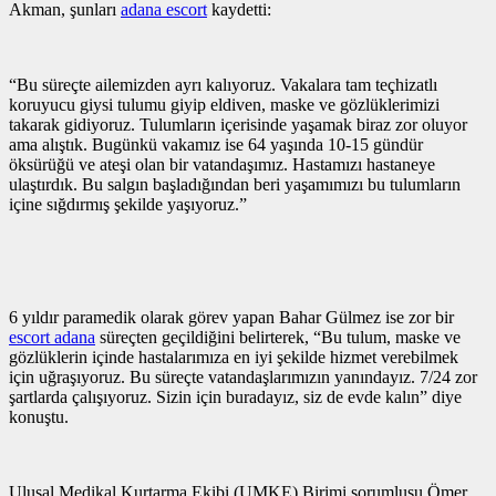
Akman, şunları
adana escort
kaydetti:
“Bu süreçte ailemizden ayrı kalıyoruz. Vakalara tam teçhizatlı
koruyucu giysi tulumu giyip eldiven, maske ve gözlüklerimizi
takarak gidiyoruz. Tulumların içerisinde yaşamak biraz zor oluyor
ama alıştık. Bugünkü vakamız ise 64 yaşında 10-15 gündür
öksürüğü ve ateşi olan bir vatandaşımız. Hastamızı hastaneye
ulaştırdık. Bu salgın başladığından beri yaşamımızı bu tulumların
içine sığdırmış şekilde yaşıyoruz.”
6 yıldır paramedik olarak görev yapan Bahar Gülmez ise zor bir
escort adana
süreçten geçildiğini belirterek, “Bu tulum, maske ve
gözlüklerin içinde hastalarımıza en iyi şekilde hizmet verebilmek
için uğraşıyoruz. Bu süreçte vatandaşlarımızın yanındayız. 7/24 zor
şartlarda çalışıyoruz. Sizin için buradayız, siz de evde kalın” diye
konuştu.
Ulusal Medikal Kurtarma Ekibi (UMKE) Birimi sorumlusu Ömer