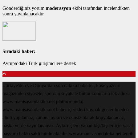
Gönderdiğiniz yorum
moderasyon
ekibi tarafından incelendikten
sonra yayınlanacaktır.
Sıradaki haber:
Avrupa’daki Türk girişimcilere destek
Türkiye'den ve Dünya’dan son dakika haberler, köşe yazıları,
magazinden siyasete, spordan seyahate bütün konuların tek adresi
www.manisasondakika.net platformunda;
www.manisasondakika.net haber içerikleri kaynak gösterilmeden
alıntı yapılamaz, kanuna aykırı ve izinsiz olarak kopyalanamaz,
başka yerde yayınlanamaz. Aykırı işlem yapan kişi/kişiler için yasal
başvuru hakkı saklı tutulmaktadır. www.manisasondakika.net tercih