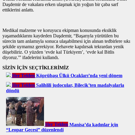
Daşdemir de vakalara erken ulaşmak için yoğun bir çaba sarf
ettiklerini anlattı.
Medikal malzeme ve koruyucu ekipman konusunda eksiklik
yaşamadıklarını kaydeden Daşdemir, “Başarıyla yürütülen bu
sürecin tam anlamıyla sonuca ulaşabilmesi için alınan tedbirlere sıkı
şekilde uymamız gerekiyor. Rehavete kapılırsak tekrardan yenik
düşebiliriz. O yüzden ‘evde kal Türkiyem’, ‘evde kal Bitlis
diyoruz.'” ifadelerini kullandı.
SİZİN İÇİN SEÇTİKLERİMİZ
Her Telden
Köprübaşı Ülkü Ocakları’nda yeni dönem
Her Telden
Salihlili judocular, Bilecik’ten madalyalarla
döndü
Her Telden
Manisa’da kadınlar için
“Leopar Gecesi” düzenlendi