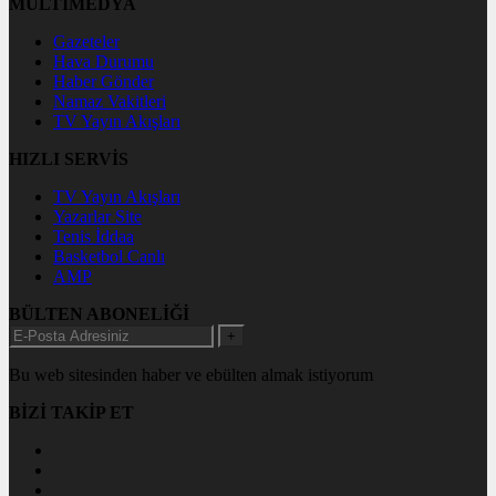
MULTİMEDYA
Gazeteler
Hava Durumu
Haber Gönder
Namaz Vakitleri
TV Yayın Akışları
HIZLI SERVİS
TV Yayın Akışları
Yazarlar Site
Tenis İddaa
Basketbol Canlı
AMP
BÜLTEN ABONELİĞİ
+
Bu web sitesinden haber ve ebülten almak istiyorum
BİZİ TAKİP ET