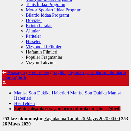
Tenis İddaa Programı
Motor Sporları İddaa Programı
Bilardo İddaa Programı
Dövizler
Kripto Paralar
Altınlar
Pariteler
Hisseler
Vizyondaki Filmler
Haftanın Filmleri
Popüler Fragmanlar
Vizyon Takvimi
Anasayfa
/
Her Telden
/
Sağlık çalışanları yaşamlarını tulumların
içine sığdırdı
Manisa Son Dakika Haberleri Manisa Son Dakika Manisa
Haberleri
Her Telden
Sağlık çalışanları yaşamlarını tulumların içine sığdırdı
253 kez okunmuştur
Yayınlanma Tarihi: 26 Mayıs 2020 00:00
253
26 Mayıs 2020