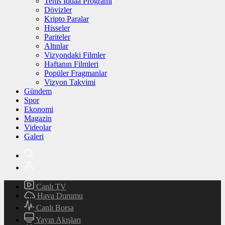
Tenis İddaa Programı
Dövizler
Kripto Paralar
Hisseler
Pariteler
Altınlar
Vizyondaki Filmler
Haftanın Filmleri
Popüler Fragmanlar
Vizyon Takvimi
Gündem
Spor
Ekonomi
Magazin
Videolar
Galeri
Canlı TV
Hava Durumu
Canlı Borsa
Yayın Akışları