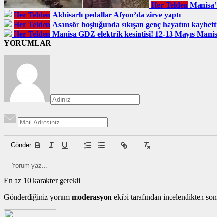
Her Telden
Manisa’
Her Telden
Akhisarlı pedallar Afyon’da zirve yaptı
Her Telden
Asansör boşluğunda sıkışan genç hayatını kaybett
Her Telden
Manisa GDZ elektrik kesintisi! 12-13 Mayıs Manisa
YORUMLAR
Gönder
En az 10 karakter gerekli
Gönderdiğiniz yorum
moderasyon
ekibi tarafından incelendikten son