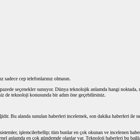
z sadece cep telefonlarınız olmasın.
elpazede seçenekler sunuyor. Dünya teknolojik anlamda hangi noktada, ne
iz de teknoloji konusunda bir adım öne geçebilirsiniz.
iğidir. Bu alanda sunulan haberleri incelemek, son dakika haberleri ile
an sistemler, işlemcilerhellip; tüm bunlar en çok okunan ve incelenen hab
el anlamda en çok gündemde olanlar var. Teknoloji haberleri bu bağlamd