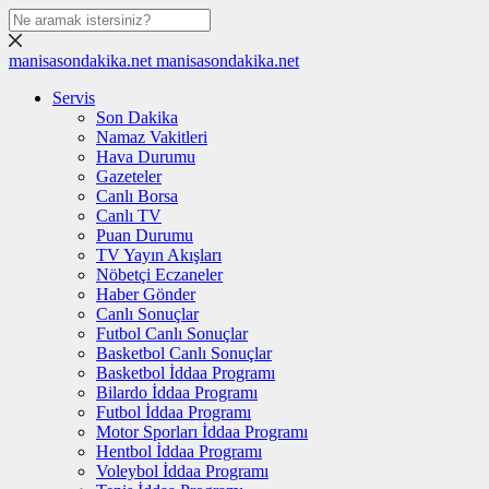
manisasondakika.net
manisasondakika.net
Servis
Son Dakika
Namaz Vakitleri
Hava Durumu
Gazeteler
Canlı Borsa
Canlı TV
Puan Durumu
TV Yayın Akışları
Nöbetçi Eczaneler
Haber Gönder
Canlı Sonuçlar
Futbol Canlı Sonuçlar
Basketbol Canlı Sonuçlar
Basketbol İddaa Programı
Bilardo İddaa Programı
Futbol İddaa Programı
Motor Sporları İddaa Programı
Hentbol İddaa Programı
Voleybol İddaa Programı