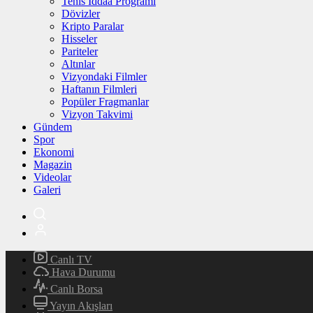
Tenis İddaa Programı
Dövizler
Kripto Paralar
Hisseler
Pariteler
Altınlar
Vizyondaki Filmler
Haftanın Filmleri
Popüler Fragmanlar
Vizyon Takvimi
Gündem
Spor
Ekonomi
Magazin
Videolar
Galeri
Canlı TV
Hava Durumu
Canlı Borsa
Yayın Akışları