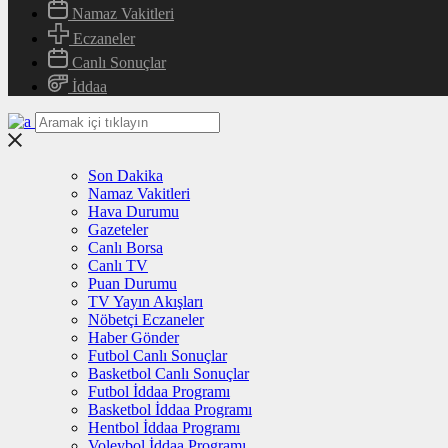
Namaz Vakitleri
Eczaneler
Canlı Sonuçlar
İddaa
Son Dakika
Namaz Vakitleri
Hava Durumu
Gazeteler
Canlı Borsa
Canlı TV
Puan Durumu
TV Yayın Akışları
Nöbetçi Eczaneler
Haber Gönder
Futbol Canlı Sonuçlar
Basketbol Canlı Sonuçlar
Futbol İddaa Programı
Basketbol İddaa Programı
Hentbol İddaa Programı
Voleybol İddaa Programı