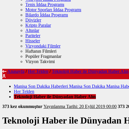
Tenis İddaa Programı
Motor Sporları İddaa Programı
Bilardo İddaa Programı
Dövizler
Kripto Paralar
Altınlar
Pariteler
Hisseler
Vizyondaki Filmler
Haftanın Filmleri
Popüler Fragmanlar
Vizyon Takvimi
Anasayfa
/
Her Telden
/
Teknoloji Haber ile Dünyadan Haber Alın
Manisa Son Dakika Haberleri Manisa Son Dakika Manisa Habe
Her Telden
Teknoloji Haber ile Dünyadan Haber Alın
373 kez okunmuştur
Yayınlanma Tarihi: 20 Eylül 2019 00:00
373
2
Teknoloji Haber ile Dünyadan 