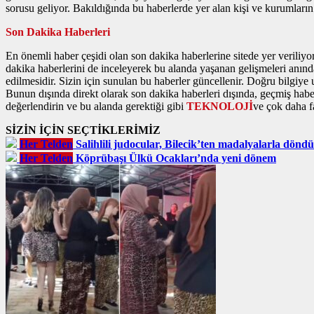
sorusu geliyor. Bakıldığında bu haberlerde yer alan kişi ve kurumların
Son Dakika Haberleri
En önemli haber çeşidi olan son dakika haberlerine sitede yer veriliyo
dakika haberlerini de inceleyerek bu alanda yaşanan gelişmeleri anınd
edilmesidir. Sizin için sunulan bu haberler güncellenir. Doğru bilgiye 
Bunun dışında direkt olarak son dakika haberleri dışında, geçmiş habe
değerlendirin ve bu alanda gerektiği gibi
TEKNOLOJİ
ve çok daha fa
SİZİN İÇİN SEÇTİKLERİMİZ
Her Telden
Salihlili judocular, Bilecik’ten madalyalarla döndü
Her Telden
Köprübaşı Ülkü Ocakları’nda yeni dönem