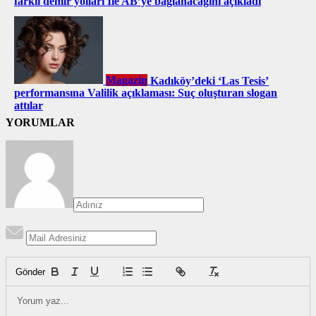
farklı demir yolları İle AB’ye bağlanacağını açıkladı
Magazin
Kadıköy’deki ‘Las Tesis’
performansına Valilik açıklaması: Suç oluşturan slogan
attılar
YORUMLAR
Gönder