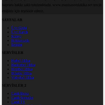
başvuru hakkı saklı tutulmaktadır. www.manisasondakika.net tercih
ettiğiniz için teşekkür ederiz.
SAYFALAR
Üye Girişi
Üye Kaydı
Künye
Hakkımızda
İletişim
SERVİSLER
Futbol İddaa
Basketbol İddaa
Hentbol İddaa
Bilardo İddaa
Voleybol İddaa
SERVİSLER 2
Canlı Borsa
Canlı Sonuçlar
Canlı TV