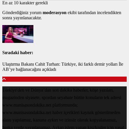
En az 10 karakter gerekli
Gönderdiğiniz yorum
moderasyon
ekibi tarafından incelendikten
sonra yayınlanacaktır.
Sıradaki haber:
Ulaştırma Bakanı Cahit Turhan: Türkiye, iki farklı demir yolları İle
AB’ye bağlanacağını açıkladı
Türkiye'den ve Dünya’dan son dakika haberler, köşe yazıları,
magazinden siyasete, spordan seyahate bütün konuların tek adresi
www.manisasondakika.net platformunda;
www.manisasondakika.net haber içerikleri kaynak gösterilmeden
alıntı yapılamaz, kanuna aykırı ve izinsiz olarak kopyalanamaz,
başka yerde yayınlanamaz. Aykırı işlem yapan kişi/kişiler için yasal