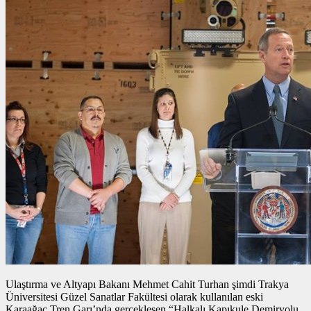
Ulaştırma ve Altyapı Bakanı Mehmet Cahit Turhan şimdi Trakya
Üniversitesi Güzel Sanatlar Fakültesi olarak kullanılan eski
Karaağaç Tren Garı’nda gerçekleşen “Halkalı Kapıkule Demiryolu