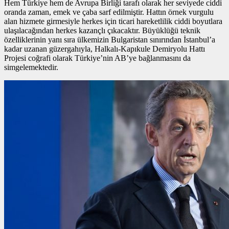
Hem Türkiye hem de Avrupa Birliği tarafı olarak her seviyede ciddi
oranda zaman, emek ve çaba sarf edilmiştir. Hattın
örnek vurgulu
alan
hizmete girmesiyle herkes için ticari hareketlilik ciddi boyutlara
ulaşılacağından herkes kazançlı çıkacaktır. Büyüklüğü teknik
özelliklerinin yanı sıra ülkemizin Bulgaristan sınırından İstanbul’a
kadar uzanan güzergahıyla, Halkalı-Kapıkule Demiryolu Hattı
Projesi coğrafi olarak Türkiye’nin AB’ye bağlanmasını da
simgelemektedir.