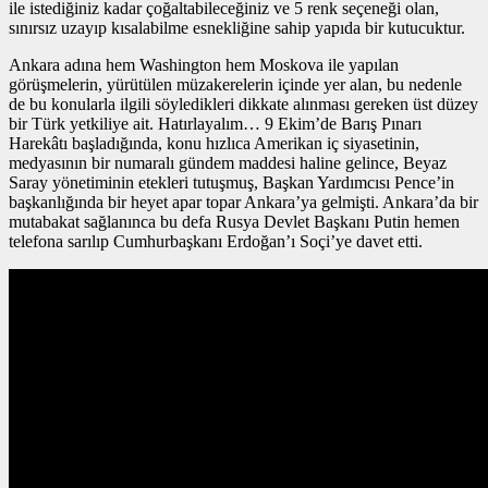
ile istediğiniz kadar çoğaltabileceğiniz ve 5 renk seçeneği olan,
sınırsız uzayıp kısalabilme esnekliğine sahip yapıda bir kutucuktur.
Ankara adına hem Washington hem Moskova ile yapılan
görüşmelerin, yürütülen müzakerelerin içinde yer alan, bu nedenle
de bu konularla ilgili söyledikleri dikkate alınması gereken üst düzey
bir Türk yetkiliye ait. Hatırlayalım… 9 Ekim’de Barış Pınarı
Harekâtı başladığında, konu hızlıca Amerikan iç siyasetinin,
medyasının bir numaralı gündem maddesi haline gelince, Beyaz
Saray yönetiminin etekleri tutuşmuş, Başkan Yardımcısı Pence’in
başkanlığında bir heyet apar topar Ankara’ya gelmişti. Ankara’da bir
mutabakat sağlanınca bu defa Rusya Devlet Başkanı Putin hemen
telefona sarılıp Cumhurbaşkanı Erdoğan’ı Soçi’ye davet etti.