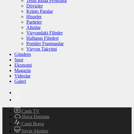
Tenis İddaa Programı
Dövizler
Kripto Paralar
Hisseler
Pariteler
Altınlar
Vizyondaki Filmler
Haftanın Filmleri
Popüler Fragmanlar
Vizyon Takvimi
Gündem
Spor
Ekonomi
Magazin
Videolar
Galeri
Canlı TV
Hava Durumu
Canlı Borsa
Yayın Akışları