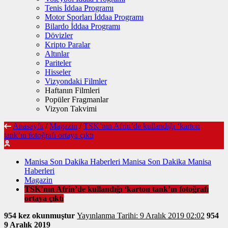
Tenis İddaa Programı
Motor Sporları İddaa Programı
Bilardo İddaa Programı
Dövizler
Kripto Paralar
Altınlar
Pariteler
Hisseler
Vizyondaki Filmler
Haftanın Filmleri
Popüler Fragmanlar
Vizyon Takvimi
Anasayfa
/
Magazin
/
TSK’nın Afrin’de kullandığı ‘karton
tank’ın fotoğrafı ortaya çıktı
Manisa Son Dakika Haberleri Manisa Son Dakika Manisa
Haberleri
Magazin
TSK’nın Afrin’de kullandığı ‘karton tank’ın fotoğrafı
ortaya çıktı
954 kez okunmuştur
Yayınlanma Tarihi: 9 Aralık 2019 02:02
954
9 Aralık 2019