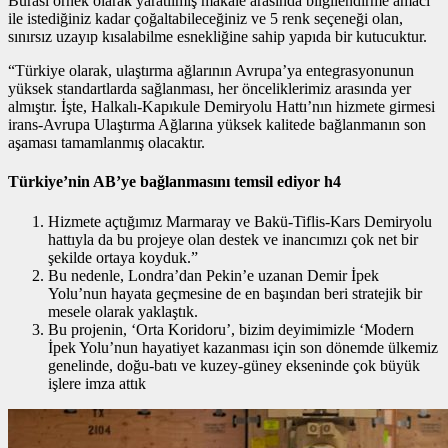
Burası örnek olarak yaratılmış makale arasında bilgilendirme amacı
ile istediğiniz kadar çoğaltabileceğiniz ve 5 renk seçeneği olan,
sınırsız uzayıp kısalabilme esnekliğine sahip yapıda bir kutucuktur.
“Türkiye olarak, ulaştırma ağlarının Avrupa’ya entegrasyonunun
yüksek standartlarda sağlanması, her önceliklerimiz arasında yer
almıştır. İşte, Halkalı-Kapıkule Demiryolu Hattı’nın hizmete girmesi
irans-Avrupa Ulaştırma Ağlarına yüksek kalitede bağlanmanın son
aşaması tamamlanmış olacaktır.
Türkiye’nin AB’ye bağlanmasını temsil ediyor h4
Hizmete açtığımız Marmaray ve Bakü-Tiflis-Kars Demiryolu
hattıyla da bu projeye olan destek ve inancımızı çok net bir
şekilde ortaya koyduk.”
Bu nedenle, Londra’dan Pekin’e uzanan Demir İpek
Yolu’nun hayata geçmesine de en başından beri stratejik bir
mesele olarak yaklaştık.
Bu projenin, ‘Orta Koridoru’, bizim deyimimizle ‘Modern
İpek Yolu’nun hayatiyet kazanması için son dönemde ülkemiz
genelinde, doğu-batı ve kuzey-güney ekseninde çok büyük
işlere imza attık