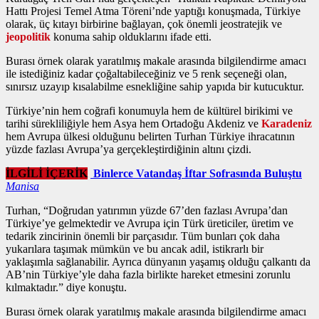
Hattı Projesi Temel Atma Töreni’nde yaptığı konuşmada, Türkiye
olarak, üç kıtayı birbirine bağlayan, çok önemli jeostratejik ve
jeopolitik
konuma sahip olduklarını ifade etti.
Burası örnek olarak yaratılmış makale arasında bilgilendirme amacı
ile istediğiniz kadar çoğaltabileceğiniz ve 5 renk seçeneği olan,
sınırsız uzayıp kısalabilme esnekliğine sahip yapıda bir kutucuktur.
Türkiye’nin hem coğrafi konumuyla hem de kültürel birikimi ve
tarihi sürekliliğiyle hem Asya hem Ortadoğu Akdeniz ve
Karadeniz
hem Avrupa ülkesi olduğunu belirten Turhan Türkiye ihracatının
yüzde fazlası Avrupa’ya gerçekleştirdiğinin altını çizdi.
İLGİLİ İÇERİK
Binlerce Vatandaş İftar Sofrasında Buluştu
Manisa
Turhan, “Doğrudan yatırımın yüzde 67’den fazlası Avrupa’dan
Türkiye’ye gelmektedir ve Avrupa için Türk üreticiler, üretim ve
tedarik zincirinin önemli bir parçasıdır. Tüm bunları çok daha
yukarılara taşımak mümkün ve bu ancak adil, istikrarlı bir
yaklaşımla sağlanabilir. Ayrıca dünyanın yaşamış olduğu çalkantı da
AB’nin Türkiye’yle daha fazla birlikte hareket etmesini zorunlu
kılmaktadır.” diye konuştu.
Burası örnek olarak yaratılmış makale arasında bilgilendirme amacı