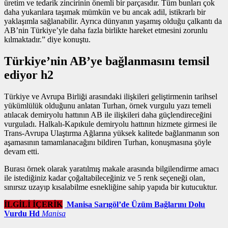
üretim ve tedarik zincirinin önemli bir parçasıdır. Tüm bunları çok
daha yukarılara taşımak mümkün ve bu ancak adil, istikrarlı bir
yaklaşımla sağlanabilir. Ayrıca dünyanın yaşamış olduğu çalkantı da
AB’nin Türkiye’yle daha fazla birlikte hareket etmesini zorunlu
kılmaktadır.” diye konuştu.
Türkiye’nin AB’ye bağlanmasını temsil
ediyor h2
Türkiye ve Avrupa Birliği arasındaki ilişkileri geliştirmenin tarihsel
yükümlülük olduğunu anlatan Turhan,
örnek vurgulu yazı
temeli
atılacak demiryolu hattının AB ile ilişkileri daha güçlendireceğini
vurguladı. Halkalı-Kapıkule demiryolu hattının hizmete girmesi ile
Trans-Avrupa Ulaştırma Ağlarına yüksek kalitede bağlanmanın son
aşamasının tamamlanacağını bildiren Turhan, konuşmasına şöyle
devam etti.
Burası örnek olarak yaratılmış makale arasında bilgilendirme amacı
ile istediğiniz kadar çoğaltabileceğiniz ve 5 renk seçeneği olan,
sınırsız uzayıp kısalabilme esnekliğine sahip yapıda bir kutucuktur.
İLGİLİ İÇERİK
Manisa Sarıgöl’de Üzüm Bağlarını Dolu
Vurdu Hd
Manisa