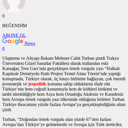
0
BEĞENDİM
ABONE OL
News
0
Ulaştırma ve Altyapı Bakanı Mehmet Cahit Turhan şimdi Trakya
Üniversitesi Güzel Sanatlar Fakültesi olarak kullanılan eski
Karaağaç Tren Garı’nda gerçekleşen
örnek vurgulu yazı
“Halkalı
Kapıkule Demiryolu Hattı Projesi Temel Atma Töreni’nde yaptığı
konuşmada, Türkiye olarak, üç kıtayı birbirine bağlayan, çok önemli
jeostratejik ve
jeopolitik
konuma sahip olduklarını ifade etti.
Türkiye’nin hem coğrafi konumuyla hem de kültürel birikimi ve
tarihi sürekliliğiyle hem Asya hem Ortadoğu Akdeniz ve Karadeniz
hem Avrupa
örnek vurgulu yazı
ülkesinde olduğunu belirten Turhan
Türkiye ihracatının yüzde fazlası Avrupa’ya gerçekleştirdiğinin altını
çizdi.
Turhan, “Doğrudan
örnek vurgulu alan
yüzde 67’den fazlası
Avrupa’dan Türkiye’ye gelmektedir ve Avrupa için Türk üreticiler,