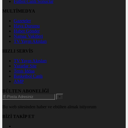
Futbol Canlı Sonuçlar
MULTİMEDYA
Gazeteler
Hava Durumu
Haber Gönder
Namaz Vakitleri
TV Yayın Akışları
HIZLI SERVİS
TV Yayın Akışları
Yazarlar Site
Tenis İddaa
Basketbol Canlı
AMP
BÜLTEN ABONELİĞİ
+
Bu web sitesinden haber ve ebülten almak istiyorum
BİZİ TAKİP ET