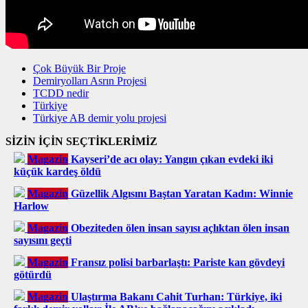
Çok Büyük Bir Proje
Demiryolları Asrın Projesi
TCDD nedir
Türkiye
Türkiye AB demir yolu projesi
SİZİN İÇİN SEÇTİKLERİMİZ
Magazin
Kayseri’de acı olay: Yangın çıkan evdeki iki
küçük kardeş öldü
Magazin
Güzellik Algısını Baştan Yaratan Kadın: Winnie
Harlow
Magazin
Obeziteden ölen insan sayısı açlıktan ölen insan
sayısını geçti
Magazin
Fransız polisi barbarlaştı: Pariste kan gövdeyi
götürdü
Magazin
Ulaştırma Bakanı Cahit Turhan: Türkiye, iki