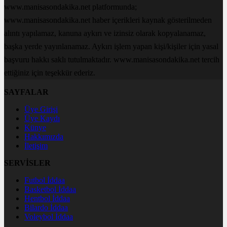
www.manisasondakika.net platformunda;
www.manisasondakika.net haber içerikleri kaynak gösterilmeden
alıntı yapılamaz, kanuna aykırı ve izinsiz olarak kopyalanamaz,
başka yerde yayınlanamaz. Aykırı işlem yapan kişi/kişiler için yasal
başvuru hakkı saklı tutulmaktadır. www.manisasondakika.net tercih
ettiğiniz için teşekkür ederiz.
SAYFALAR
Üye Girişi
Üye Kaydı
Künye
Hakkımızda
İletişim
SERVİSLER
Futbol İddaa
Basketbol İddaa
Hentbol İddaa
Bilardo İddaa
Voleybol İddaa