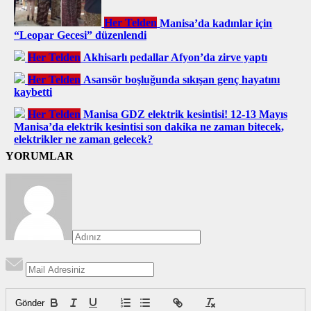
Her Telden
Manisa’da kadınlar için
“Leopar Gecesi” düzenlendi
Her Telden
Akhisarlı pedallar Afyon’da zirve yaptı
Her Telden
Asansör boşluğunda sıkışan genç hayatını
kaybetti
Her Telden
Manisa GDZ elektrik kesintisi! 12-13 Mayıs
Manisa’da elektrik kesintisi son dakika ne zaman bitecek,
elektrikler ne zaman gelecek?
YORUMLAR
Gönder