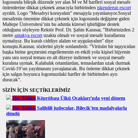
logosunda bileşik düzende yer alan M ve M harfleri sosyal mesafe
önlemlerine dikkat çekmek amacıyla birbirinden
iskenderun escort
ayrıldı. Logo ”Mesafeyi koruyalım” mesajıyla yayınlanıyor.Sosyal
mesafenin önemine dikkat çekmek için logosunda değişime giden
Maltepe Üniversitesi’nin bu adımla küresel işbirliğine destek
olduğunu söyleyen Rektör Prof. Dr. Şahin Karasar, ”Birbirinizden 2
metre
antakya escort
uzakta olmalı ve sosyal mesafe kurallarına
uymalıyız. Bu kuralı ciddiye alalım ve uygulayalım” diye
konuştu.Karasar, sözlerini şöyle sonlandırdı: ”Virüsün bir taşıyıcıdan
başka birine geçmesini engellemenin en etkili yolu kişisel hijyenin
yanı sıra sosyal teması en alt düzeye indirmek ve sosyal mesafe
kuralına uymak. Kalabalık ortamlardan, temaslardan uzak durmak
Covid-19’un yayılmasını yavaşlatacak. Bu önleme dikkat çekmek
için salgın boyunca logomuzdaki harfler de birbirinden ayrı
duracak”.
SİZİN İÇİN SEÇTİKLERİMİZ
Her Telden
Köprübaşı Ülkü Ocakları’nda yeni dönem
Her Telden
Salihlili judocular, Bilecik’ten madalyalarla
döndü