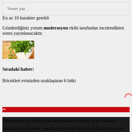
En az 10 karakter gerekli
Gönderdiğiniz yorum
moderasyon
ekibi tarafından incelendikten
sonra yayınlanacaktır.
Sıradaki haber:
Böcekleri evinizden uzaklaştıran 6 bitki
Türkiye'den ve Dünya’dan son dakika haberler, köşe yazıları,
magazinden siyasete, spordan seyahate bütün konuların tek adresi