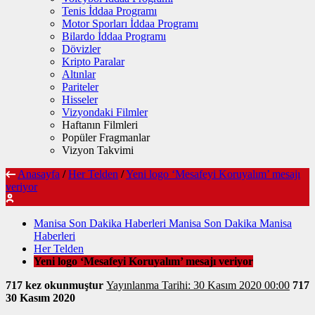
Tenis İddaa Programı
Motor Sporları İddaa Programı
Bilardo İddaa Programı
Dövizler
Kripto Paralar
Altınlar
Pariteler
Hisseler
Vizyondaki Filmler
Haftanın Filmleri
Popüler Fragmanlar
Vizyon Takvimi
Anasayfa
/
Her Telden
/
Yeni logo ‘Mesafeyi Koruyalım’ mesajı
veriyor
Manisa Son Dakika Haberleri Manisa Son Dakika Manisa
Haberleri
Her Telden
Yeni logo ‘Mesafeyi Koruyalım’ mesajı veriyor
717 kez okunmuştur
Yayınlanma Tarihi: 30 Kasım 2020 00:00
717
30 Kasım 2020