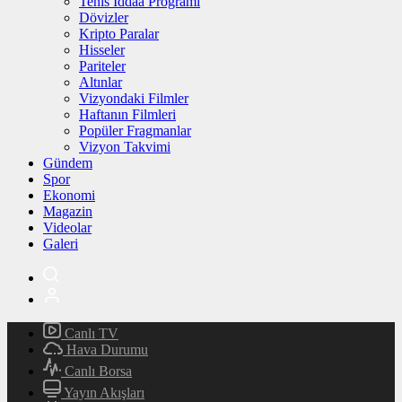
Tenis İddaa Programı
Dövizler
Kripto Paralar
Hisseler
Pariteler
Altınlar
Vizyondaki Filmler
Haftanın Filmleri
Popüler Fragmanlar
Vizyon Takvimi
Gündem
Spor
Ekonomi
Magazin
Videolar
Galeri
Canlı TV
Hava Durumu
Canlı Borsa
Yayın Akışları