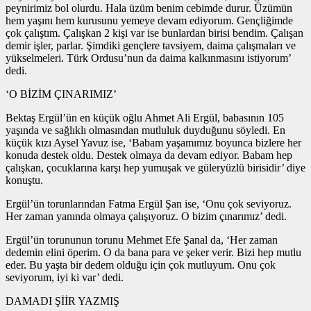
peynirimiz bol olurdu. Hala üzüm benim cebimde durur. Üzümün
hem yaşını hem kurusunu yemeye devam ediyorum. Gençliğimde
çok çalıştım. Çalışkan 2 kişi var ise bunlardan birisi bendim. Çalışan
demir işler, parlar. Şimdiki gençlere tavsiyem, daima çalışmaları ve
yükselmeleri. Türk Ordusu’nun da daima kalkınmasını istiyorum’
dedi.
‘O BİZİM ÇINARIMIZ’
Bektaş Ergül’ün en küçük oğlu Ahmet Ali Ergül, babasının 105
yaşında ve sağlıklı olmasından mutluluk duyduğunu söyledi. En
küçük kızı Aysel Yavuz ise, ‘Babam yaşamımız boyunca bizlere her
konuda destek oldu. Destek olmaya da devam ediyor. Babam hep
çalışkan, çocuklarına karşı hep yumuşak ve güleryüzlü birisidir’ diye
konuştu.
Ergül’ün torunlarından Fatma Ergül Şan ise, ‘Onu çok seviyoruz.
Her zaman yanında olmaya çalışıyoruz. O bizim çınarımız’ dedi.
Ergül’ün torununun torunu Mehmet Efe Şanal da, ‘Her zaman
dedemin elini öperim. O da bana para ve şeker verir. Bizi hep mutlu
eder. Bu yaşta bir dedem olduğu için çok mutluyum. Onu çok
seviyorum, iyi ki var’ dedi.
DAMADI ŞİİR YAZMIŞ