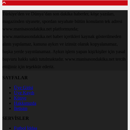
Türkiye'den ve Dünya’dan son dakika haberler, köşe yazıları,
magazinden siyasete, spordan seyahate bütün konuların tek adresi
www.manisasondakika.net platformunda;
www.manisasondakika.net haber içerikleri kaynak gösterilmeden
alıntı yapılamaz, kanuna aykırı ve izinsiz olarak kopyalanamaz,
başka yerde yayınlanamaz. Aykırı işlem yapan kişi/kişiler için yasal
başvuru hakkı saklı tutulmaktadır. www.manisasondakika.net tercih
ettiğiniz için teşekkür ederiz.
SAYFALAR
Üye Girişi
Üye Kaydı
Künye
Hakkımızda
İletişim
SERVİSLER
Futbol İddaa