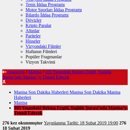
Tenis İddaa Programı
Motor Sporları İddaa Programı
Bilardo İddaa Programı
Dövizler
Kripto Paralar
Altınlar
Pariteler
Hisseler
Vizyondaki Filmler
Haftanın Filmleri
Popüler Fragmanlar
Vizyon Takvimi
Anasayfa
/
Manisa
/
105 Yaşındaki Bektaş Ergül, Yaşlılık
Şurası’nda Manisa’yı Temsil Edecek
Manisa Son Dakika Haberleri Manisa Son Dakika Manisa
Haberleri
Manisa
105 Yaşındaki Bektaş Ergül, Yaşlılık Şurası’nda Manisa’yı
Temsil Edecek
276 kez okunmuştur
Yayınlanma Tarihi: 18 Şubat 2019 19:00
276
18 Şubat 2019