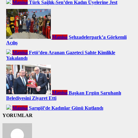
Manisa
Türk Sağlık-Sen’den Kadın Üyelerine Jest
Manisa
Şehzadelerpark’a Görkemli
Açılış
Manisa
Fetö’den Aranan Gazeteci Sahte Kimlikle
Yakalandı
Manisa
Başkan Ergün Saruhanlı
Belediyesini Ziyaret Etti
Manisa
Sarıgöl’de Kadınlar Günü Kutlandı
YORUMLAR