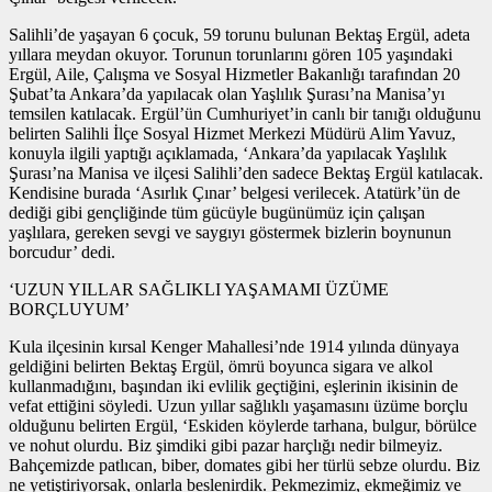
Salihli’de yaşayan 6 çocuk, 59 torunu bulunan Bektaş Ergül, adeta
yıllara meydan okuyor. Torunun torunlarını gören 105 yaşındaki
Ergül, Aile, Çalışma ve Sosyal Hizmetler Bakanlığı tarafından 20
Şubat’ta Ankara’da yapılacak olan Yaşlılık Şurası’na Manisa’yı
temsilen katılacak. Ergül’ün Cumhuriyet’in canlı bir tanığı olduğunu
belirten Salihli İlçe Sosyal Hizmet Merkezi Müdürü Alim Yavuz,
konuyla ilgili yaptığı açıklamada, ‘Ankara’da yapılacak Yaşlılık
Şurası’na Manisa ve ilçesi Salihli’den sadece Bektaş Ergül katılacak.
Kendisine burada ‘Asırlık Çınar’ belgesi verilecek. Atatürk’ün de
dediği gibi gençliğinde tüm gücüyle bugünümüz için çalışan
yaşlılara, gereken sevgi ve saygıyı göstermek bizlerin boynunun
borcudur’ dedi.
‘UZUN YILLAR SAĞLIKLI YAŞAMAMI ÜZÜME
BORÇLUYUM’
Kula ilçesinin kırsal Kenger Mahallesi’nde 1914 yılında dünyaya
geldiğini belirten Bektaş Ergül, ömrü boyunca sigara ve alkol
kullanmadığını, başından iki evlilik geçtiğini, eşlerinin ikisinin de
vefat ettiğini söyledi. Uzun yıllar sağlıklı yaşamasını üzüme borçlu
olduğunu belirten Ergül, ‘Eskiden köylerde tarhana, bulgur, börülce
ve nohut olurdu. Biz şimdiki gibi pazar harçlığı nedir bilmeyiz.
Bahçemizde patlıcan, biber, domates gibi her türlü sebze olurdu. Biz
ne yetiştiriyorsak, onlarla beslenirdik. Pekmezimiz, ekmeğimiz ve