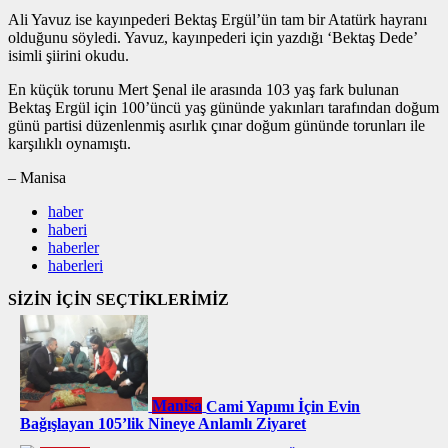
Ali Yavuz ise kayınpederi Bektaş Ergül’ün tam bir Atatürk hayranı
olduğunu söyledi. Yavuz, kayınpederi için yazdığı ‘Bektaş Dede’
isimli şiirini okudu.
En küçük torunu Mert Şenal ile arasında 103 yaş fark bulunan
Bektaş Ergül için 100’üncü yaş gününde yakınları tarafından doğum
günü partisi düzenlenmiş asırlık çınar doğum gününde torunları ile
karşılıklı oynamıştı.
– Manisa
haber
haberi
haberler
haberleri
SİZİN İÇİN SEÇTİKLERİMİZ
Manisa
Cami Yapımı İçin Evin
Bağışlayan 105’lik Nineye Anlamlı Ziyaret