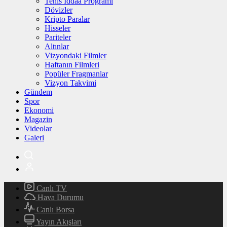
Tenis İddaa Programı
Dövizler
Kripto Paralar
Hisseler
Pariteler
Altınlar
Vizyondaki Filmler
Haftanın Filmleri
Popüler Fragmanlar
Vizyon Takvimi
Gündem
Spor
Ekonomi
Magazin
Videolar
Galeri
Canlı TV
Hava Durumu
Canlı Borsa
Yayın Akışları