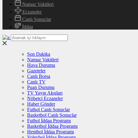
Namaz Vakitleri
Eczaneler
Canlı Sonuçlar
İddaa
Son Dakika
Namaz Vakitleri
Hava Durumu
Gazeteler
Canlı Borsa
Canlı TV
Puan Durumu
TV Yayın Akışları
Nöbetçi Eczaneler
Haber Gönder
Futbol Canlı Sonuçlar
Basketbol Canlı Sonuçlar
Futbol İddaa Programı
Basketbol İddaa Programı
Hentbol İddaa Programı
Voleybol İddaa Programı