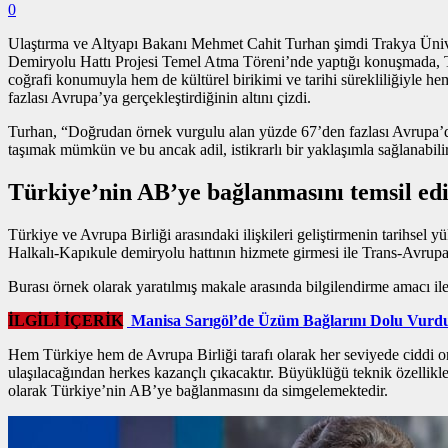
0
Ulaştırma ve Altyapı Bakanı Mehmet Cahit Turhan şimdi Trakya Üniver
Demiryolu Hattı Projesi Temel Atma Töreni’nde yaptığı konuşmada, Tür
coğrafi konumuyla hem de kültürel birikimi ve tarihi sürekliliğiyl
fazlası Avrupa’ya gerçekleştirdiğinin altını çizdi.
Turhan, “Doğrudan
örnek vurgulu alan
yüzde 67’den fazlası Avrupa’da
taşımak mümkün ve bu ancak adil, istikrarlı bir yaklaşımla sağlanabil
Türkiye’nin AB’ye bağlanmasını temsil ed
Türkiye ve Avrupa Birliği arasındaki ilişkileri geliştirmenin tarihse
Halkalı-Kapıkule demiryolu hattının hizmete girmesi ile Trans-Avrup
Burası örnek olarak yaratılmış makale arasında bilgilendirme amacı ile 
İLGİLİ İÇERİK
Manisa Sarıgöl’de Üzüm Bağlarını Dolu Vurd
Hem Türkiye hem de Avrupa Birliği tarafı olarak her seviyede ciddi o
ulaşılacağından herkes kazançlı çıkacaktır. Büyüklüğü teknik özellikl
olarak Türkiye’nin AB’ye bağlanmasını da simgelemektedir.