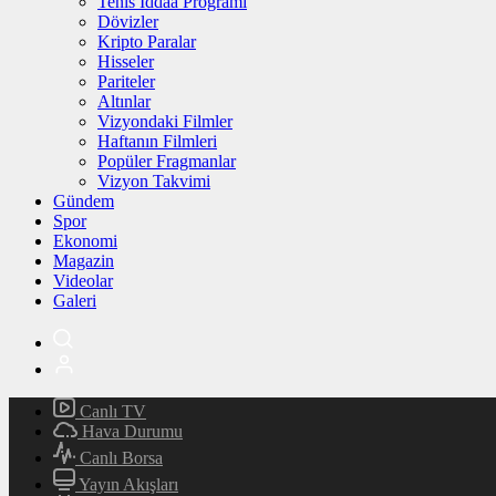
Tenis İddaa Programı
Dövizler
Kripto Paralar
Hisseler
Pariteler
Altınlar
Vizyondaki Filmler
Haftanın Filmleri
Popüler Fragmanlar
Vizyon Takvimi
Gündem
Spor
Ekonomi
Magazin
Videolar
Galeri
Canlı TV
Hava Durumu
Canlı Borsa
Yayın Akışları