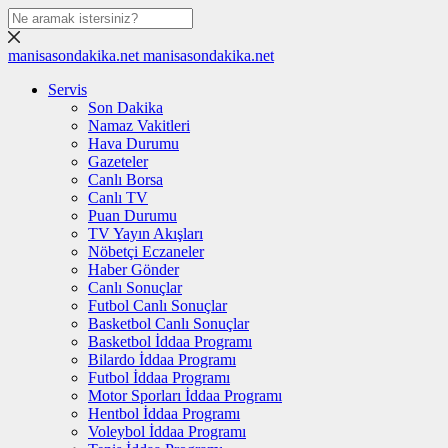
manisasondakika.net
manisasondakika.net
Servis
Son Dakika
Namaz Vakitleri
Hava Durumu
Gazeteler
Canlı Borsa
Canlı TV
Puan Durumu
TV Yayın Akışları
Nöbetçi Eczaneler
Haber Gönder
Canlı Sonuçlar
Futbol Canlı Sonuçlar
Basketbol Canlı Sonuçlar
Basketbol İddaa Programı
Bilardo İddaa Programı
Futbol İddaa Programı
Motor Sporları İddaa Programı
Hentbol İddaa Programı
Voleybol İddaa Programı