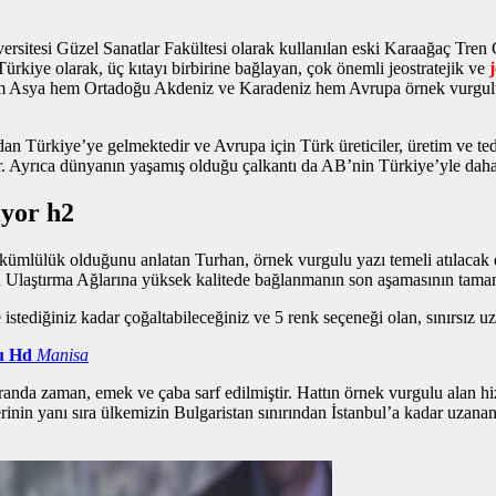
sitesi Güzel Sanatlar Fakültesi olarak kullanılan eski Karaağaç Tren
kiye olarak, üç kıtayı birbirine bağlayan, çok önemli jeostratejik ve
e hem Asya hem Ortadoğu Akdeniz ve Karadeniz hem Avrupa
örnek vurgul
n Türkiye’ye gelmektedir ve Avrupa için Türk üreticiler, üretim ve teda
ir. Ayrıca dünyanın yaşamış olduğu çalkantı da AB’nin Türkiye’yle daha 
iyor h2
l yükümlülük olduğunu anlatan Turhan,
örnek vurgulu yazı
temeli atılacak 
a Ulaştırma Ağlarına yüksek kalitede bağlanmanın son aşamasının tama
istediğiniz kadar çoğaltabileceğiniz ve 5 renk seçeneği olan, sınırsız u
u Hd
Manisa
randa zaman, emek ve çaba sarf edilmiştir. Hattın
örnek vurgulu alan
hi
erinin yanı sıra ülkemizin Bulgaristan sınırından İstanbul’a kadar uzan