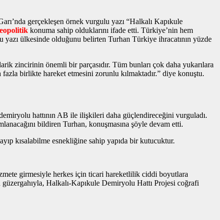
 Garı’nda gerçekleşen
örnek vurgulu yazı
“Halkalı Kapıkule
jeopolitik
konuma sahip olduklarını ifade etti. Türkiye’nin hem
u yazı
ülkesinde olduğunu belirten Turhan Türkiye ihracatının yüzde
rik zincirinin önemli bir parçasıdır. Tüm bunları çok daha yukarılara
fazla birlikte hareket etmesini zorunlu kılmaktadır.” diye konuştu.
demiryolu hattının AB ile ilişkileri daha güçlendireceğini vurguladı.
mlanacağını bildiren Turhan, konuşmasına şöyle devam etti.
zayıp kısalabilme esnekliğine sahip yapıda bir kutucuktur.
zmete girmesiyle herkes için ticari hareketlilik ciddi boyutlara
an güzergahıyla, Halkalı-Kapıkule Demiryolu Hattı Projesi coğrafi