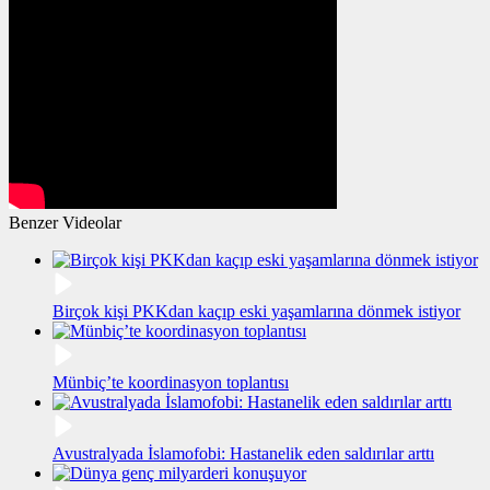
Benzer Videolar
Birçok kişi PKKdan kaçıp eski yaşamlarına dönmek istiyor
Münbiç’te koordinasyon toplantısı
Avustralyada İslamofobi: Hastanelik eden saldırılar arttı