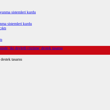
vunma sistemleri kurdu
tı
nde ‘iki devletli çözüme’ destek tasarısı