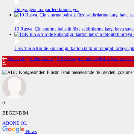
Dünya genç milyarderi konuşuyor
10 Rusya, Çin sınırına balistik füze saldırılarına karşı hava sa
TSK’nın Afrin’de kullandığı ‘karton tank’ın fotoğrafı ortaya çık
Anasayfa
/
Video Galeri
/
ABD Kongresinden Filistin-İsrail meselesi
0
BEĞENDİM
ABONE OL
News